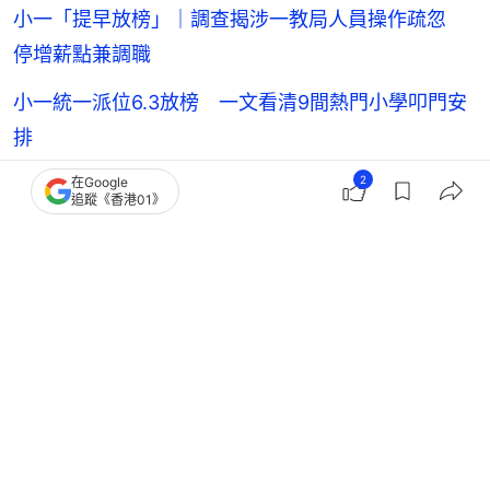
小一「提早放榜」｜調查揭涉一教局人員操作疏忽
停增薪點兼調職
小一統一派位6.3放榜 一文看清9間熱門小學叩門安
排
2
在Google
追蹤《香港01》
親子
教育
升學面試
4
0
0
1
0
教育
教育發展
講教育｜中學文憑考試放榜臨近