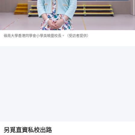
嶺南大學香港同學會小學吳曉靈校長。（受訪者提供）
另覓直資私校出路