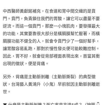
中西醫師黃獻銘補充，在食道和胃中間交織的是賁
門。賁門，負責鎖住我們的胃酸，讓它可以盡量不要
逆流。而這一個賁門，那麼一小塊肌肉，要發揮最大
的功能，其實要靠很大部分是橫膈膜幫忙壓著，而橫
膈膜功能不健全的人，就會令賁門少了一個好幫手，
讓胃酸容易亂跑，那對於慢性發炎便可能較難控制。
因此，胃不好，就會從背部裡面表現出來，首當其衝
出現的徵狀，便是背痛。
另外，背痛是主動脈剝離（主動脈撕裂）的典型徵
狀，台灣藝人黃鴻升（小鬼）早前就因主動脈剝離逝
世。
▼ 什麼是主動脈剝離？死亡率竟高達5成？（按圖 👇