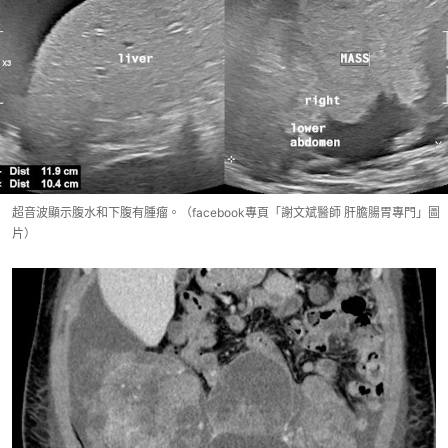
超音波顯示腹水和下腹有腫瘤。（facebook專頁「謝文斌醫師 肝膽腸胃專門」圖
片）