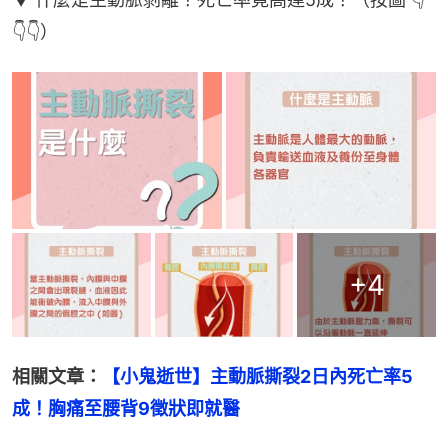
👇👇）
+
4
相關文章：
【小鬼逝世】主動脈撕裂2日內死亡率5
成！胸痛至腰背9徵狀即就醫