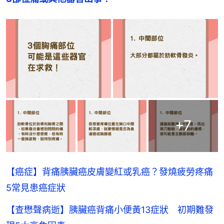
+
7
【癌症】背痛胰臟癌皮膚變紅或乳癌？發燒疲勞疼痛
5常見患癌症狀
【查懋聲病逝】胰臟癌背痛小便黃13症狀 初期難發