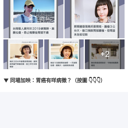
+
2
▼ 同場加映：胃癌有咩病徵？（按圖 👇👇👇）