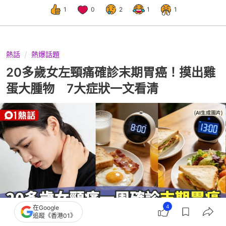
1
0
2
1
1
熱話
熱爆話題
20多歲女左頸痛確診末期胃癌！摸出雞
蛋大腫物 7大症狀一文看清
4
在Google
追蹤《香港01》