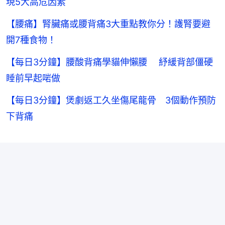
現5大高危因素
【腰痛】腎臟痛或腰背痛3大重點教你分！護腎要避
開7種食物！
【每日3分鐘】腰酸背痛學貓伸懶腰 紓緩背部僵硬
睡前早起啱做
【每日3分鐘】煲劇返工久坐傷尾龍骨 3個動作預防
下背痛