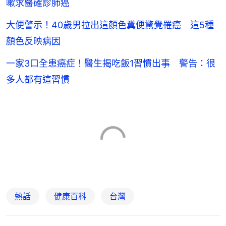
嗽求醫確診肺癌
大便警示！40歲男拉出這顏色糞便驚覺罹癌 這5種
顏色反映病因
一家3口全患癌症！醫生揭吃飯1習慣出事 警告：很
多人都有這習慣
熱話
健康百科
台灣