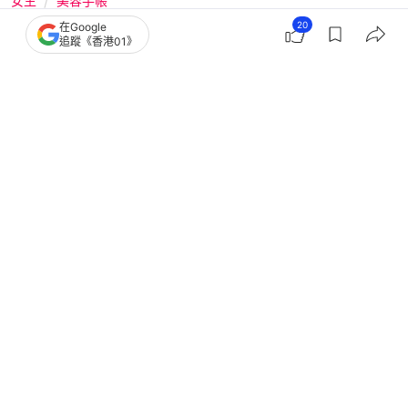
女生
美容手帳
20
在Google
減肥｜虎背顯老10歲？4動作不跑不跳
追蹤《香港01》
輕鬆瘦背 久坐、低頭族必看
撰文：
女人我最大
出版：
2026-05-29 11:32
更新：
2026-05-29 11:32