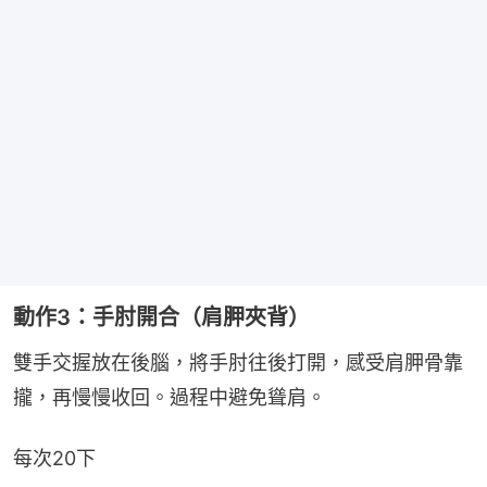
動作3：手肘開合（肩胛夾背）
雙手交握放在後腦，將手肘往後打開，感受肩胛骨靠
攏，再慢慢收回。過程中避免聳肩。
每次20下