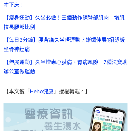
才下床！
【瘦身運動】久坐必做！三個動作練臀部肌肉 增肌
拉長腿部比例
【每日3分鐘】腰背痛久坐唔運動？蜥蜴伸展1招紓緩
坐骨神經痛
【伸展運動】久坐增患心臟病、腎病風險 7種法寶助
辦公室做運動
【本文獲「
Heho健康
」授權轉載。】