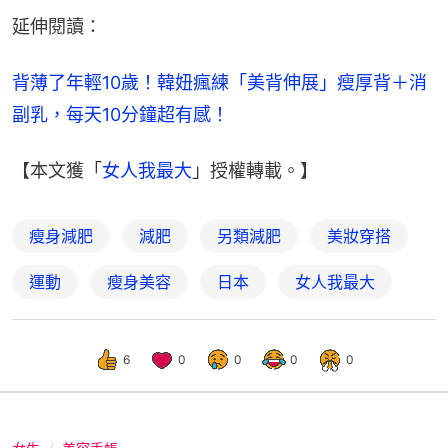
延伸閱讀：
背薄了年輕10歲！韓妞瘋練「美背伸展」瘦厚背＋消
副乳，每天10分鐘超有感！
【本文獲「
女人我最大
」授權轉載。】
瘦身減肥
減肥
另類減肥
美妝穿搭
運動
瘦身美容
日本
女人我最大
6
0
0
0
0