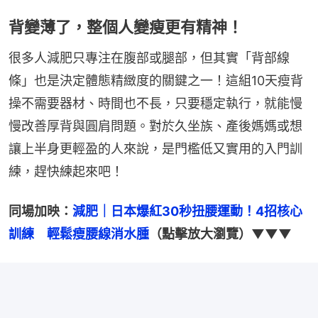
背變薄了，整個人變瘦更有精神！
很多人減肥只專注在腹部或腿部，但其實「背部線
條」也是決定體態精緻度的關鍵之一！這組10天瘦背
操不需要器材、時間也不長，只要穩定執行，就能慢
慢改善厚背與圓肩問題。對於久坐族、產後媽媽或想
讓上半身更輕盈的人來說，是門檻低又實用的入門訓
練，趕快練起來吧！
同場加映：
減肥｜日本爆紅30秒扭腰運動！4招核心
訓練　輕鬆瘦腰線消水腫
（點擊放大瀏覽）▼▼▼