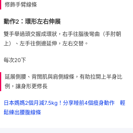
修飾手臂線條
動作2：環形左右伸展
雙手舉過頭交握成環狀，右手往腦後彎曲（手肘朝
上）、左手往側邊延伸，左右交替。
每次20下
延展側腰、背闊肌與肩側線條，有助拉開上半身比
例，讓身形更修長
日本媽媽2個月減7.5kg！分享睡前4個瘦身動作 輕
鬆練出腰腹線條