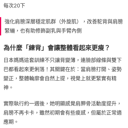
每次20下
強化肩膀深層穩定肌群（外旋肌），改善駝背與肩膀
緊繃，也有助修飾副乳與手臂內側
為什麼「練背」會讓整體看起來更瘦？
日本媽媽這套訓練不只讓背變薄，連臉部線條與雙下
巴都看起來更俐落！其關鍵在於：當肩膀打開、姿勢
變正，整體輪廓會自然上提，視覺上就更緊實有精
神。
實際執行約一週後，她明顯感覺肩胛骨活動度提升，
肩膀不再卡卡，雖然初期會有些痠感，但屬於正常適
應期。