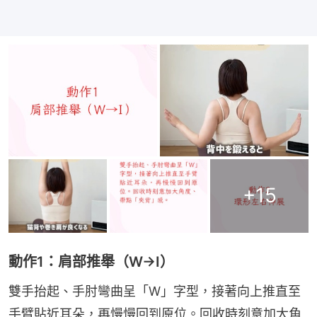
+
15
動作1：肩部推舉（W→I）
雙手抬起、手肘彎曲呈「W」字型，接著向上推直至
手臂貼近耳朵，再慢慢回到原位。回收時刻意加大角