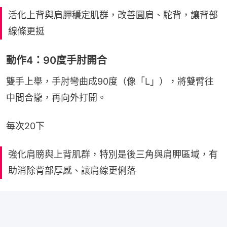
活化上背與肩胛穩定肌群，改善圓肩、駝背，讓背部
線條更挺
動作4：90度手肘開合
雙手上舉，手肘彎曲成90度（像「L」），將雙臂往
中間合攏，再向外打開。
每次20下
強化肩膀與上背肌群，特別是後三角與肩胛區域，有
助消除背部厚感、讓肩線更俐落