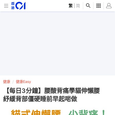
繁
|
简
健康
健康Easy
【每日3分鐘】腰酸背痛學貓伸懶腰
紓緩背部僵硬睡前早起啱做