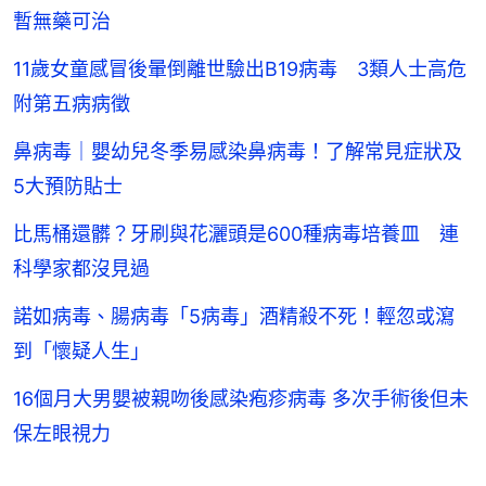
暫無藥可治
11歲女童感冒後暈倒離世驗出B19病毒 3類人士高危
附第五病病徵
鼻病毒｜嬰幼兒冬季易感染鼻病毒！了解常見症狀及
5大預防貼士
比馬桶還髒？牙刷與花灑頭是600種病毒培養皿 連
科學家都沒見過
諾如病毒、腸病毒「5病毒」酒精殺不死！輕忽或瀉
到「懷疑人生」
16個月大男嬰被親吻後感染疱疹病毒 多次手術後但未
保左眼視力