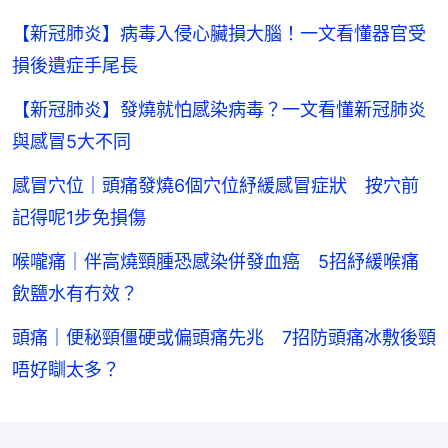
【新冠肺炎】病毒入侵心臟損大腦！一文看懂器官受
損後遺症手尾長
【新冠肺炎】發燒就怕感染病毒？一文看懂新冠肺炎
與感冒5大不同
感冒穴位｜頭痛發燒6個穴位紓緩感冒症狀 按穴前
記得呢1步免損傷
喉嚨痛｜伴高燒頸腫恐感染併發血癌 5招紓緩喉痛
飲鹽水有冇效？
頭痛｜便秘頸僵硬或偏頭痛先兆 7招防頭痛冰敷後頸
唔好瞓太多？