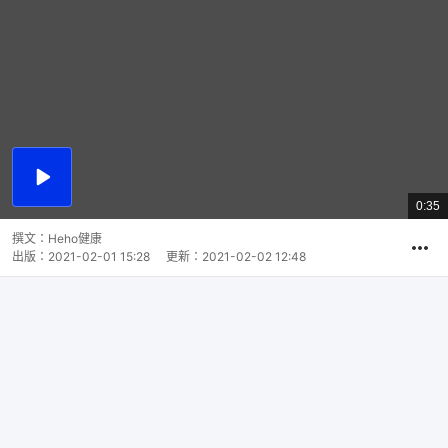
播
放
0:35
總
影
共
片
時
撰文：
Heho健康
間
出版：
2021-02-01 15:28
更新：
2021-02-02 12:48