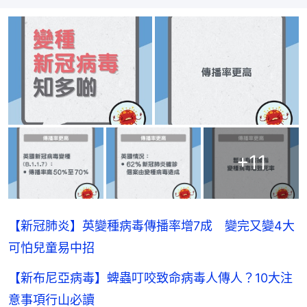
+
11
【新冠肺炎】英變種病毒傳播率增7成 變完又變4大
可怕兒童易中招
【新布尼亞病毒】蜱蟲叮咬致命病毒人傳人？10大注
意事項行山必讀