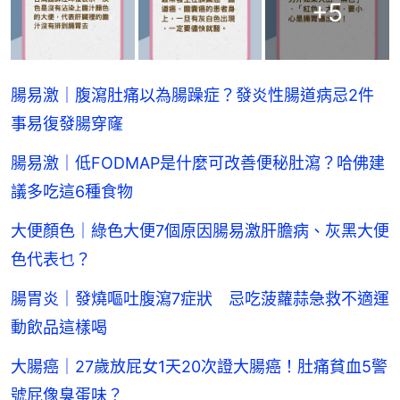
+
5
腸易激｜腹瀉肚痛以為腸躁症？發炎性腸道病忌2件
事易復發腸穿窿
腸易激｜低FODMAP是什麼可改善便秘肚瀉？哈佛建
議多吃這6種食物
大便顏色｜綠色大便7個原因腸易激肝膽病、灰黑大便
色代表乜？
腸胃炎｜發燒嘔吐腹瀉7症狀 忌吃菠蘿蒜急救不適運
動飲品這樣喝
大腸癌｜27歲放屁女1天20次證大腸癌！肚痛貧血5警
號屁像臭蛋味？