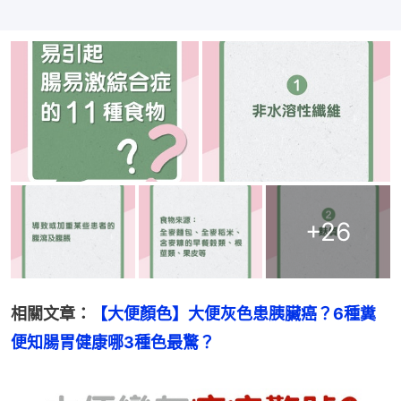
+
26
相關文章：
【大便顏色】大便灰色患胰臟癌？6種糞
便知腸胃健康哪3種色最驚？