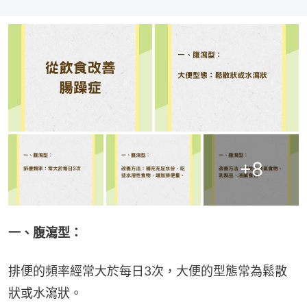
+
8
一、腹瀉型：
排便的頻率經常大於每日3次，大便的型態常為鬆散
狀或水瀉狀。