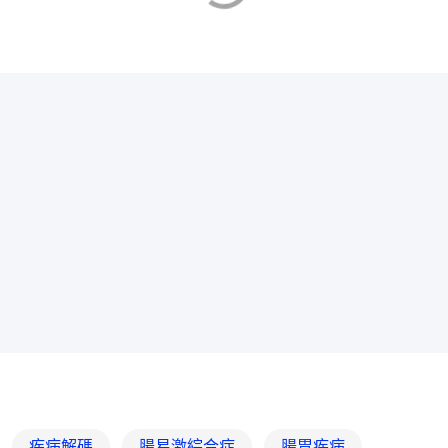
疾病解碼
腸易激綜合症
腸胃疾病