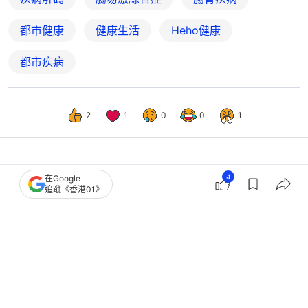
都市健康
健康生活
Heho健康
都市疾病
2
1
0
0
1
生活
教煮
4
在Google
追蹤《香港01》
便秘改善｜研究證高纖飲食致便秘！只2
類人有效+乳酪2食物傷腸道?