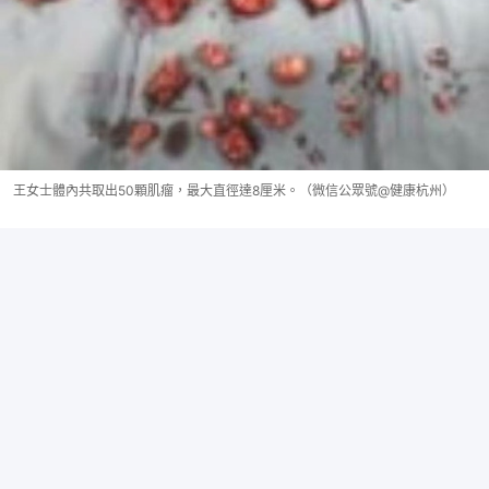
王女士體內共取出50顆肌瘤，最大直徑達8厘米。（微信公眾號@健康杭州）