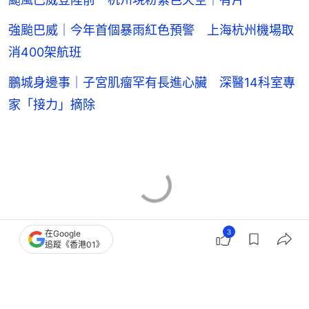
強颱巴威｜今年首個暴雨紅色預警 上海杭州機場取
消400架航班
鵬城身邊事｜子宮肌瘤罕有長進心臟 深醫14科室專
家「接力」摘除
3
在Google
追蹤《香港01》
子宮肌瘤
杭州