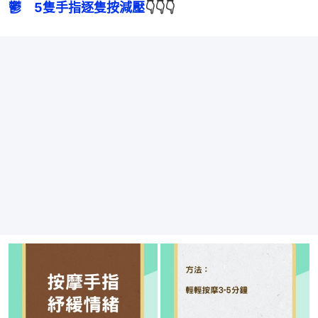
鬱　5隻手指逐隻按減壓
👇👇👇