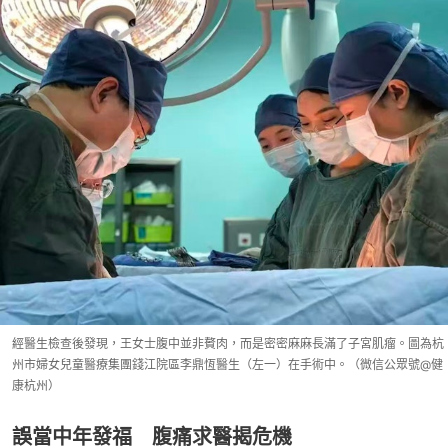
經醫生檢查後發現，王女士腹中並非贅肉，而是密密麻麻長滿了子宮肌瘤。圖為杭
州市婦女兒童醫療集團錢江院區李鼎恆醫生（左一）在手術中。（微信公眾號@健
康杭州）
誤當中年發福 腹痛求醫揭危機