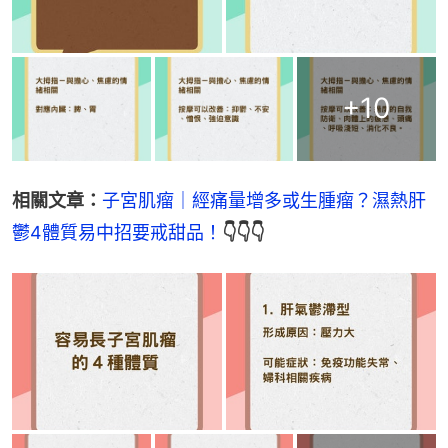
+
10
相關文章：
子宮肌瘤｜經痛量增多或生腫瘤？濕熱肝
鬱4體質易中招要戒甜品！
👇👇👇