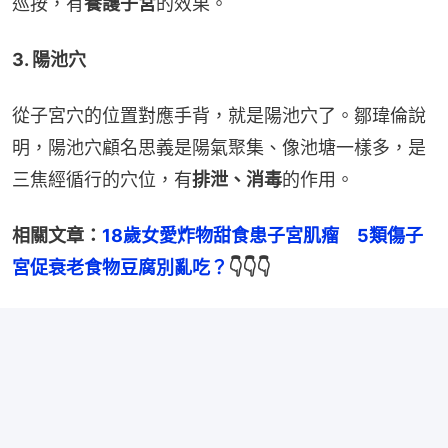
巡按，有
養護子宮
的效果。
3. 陽池穴
從子宮穴的位置對應手背，就是陽池穴了。鄒瑋倫說
明，陽池穴顧名思義是陽氣聚集、像池塘一樣多，是
三焦經循行的穴位，有
排泄、消毒
的作用。
相關文章：
18歲女愛炸物甜食患子宮肌瘤　5類傷子
宮促衰老食物豆腐別亂吃？
👇👇👇