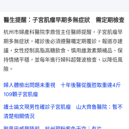
醫生提醒：子宮肌瘤早期多無症狀 需定期檢查
杭州市婦產科醫院李鼎恆主任醫師提醒，子宮肌瘤早
期多無症狀，確診後必須遵醫囑定期覆診。報道亦建
議，女性控制高脂高糖飲食、慎用雌激素類補品、保
持情緒平穩，並每年進行婦科超聲波檢查，以降低風
險。
婦人體檢出問題未重視 十年後醫從腹腔取重達4斤
109顆子宮肌瘤
護士論文現男性確診子宮肌瘤 山大齊魯醫院：暫不
清楚相關情況
颱風巴威登陸前 杭州現粉紫色天空｜有片