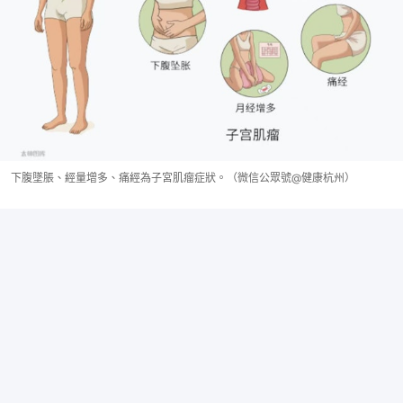
下腹墜脹、經量增多、痛經為子宮肌瘤症狀。（微信公眾號@健康杭州）