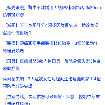
【藍光眼鏡】醫生不建議用！護眼8招睇電話隔30cm
防黃斑病變
【減肥】下半身肥胖分4類或因脾腎氣虛 助改善浸
浴法你做對嗎？
【頸痛】頭痛耳鳴手痺頸椎移位徵兆 3個簡單動作
紓緩肩頸痛
【口臭】焦慮易怒5類人易口臭 反映身體失衡3種食
療助紓緩
荷爾蒙失調｜7大症狀女性月經亂生暗瘡最明顯＋4招
預防內分泌失調
【憤怒情緒】長期憤怒可致焦慮、抑鬱 控制憤怒靠
「情緒紅綠燈」