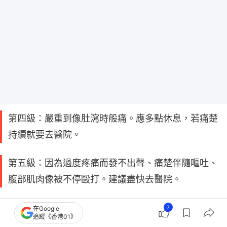
第四級：嚴重到像肚瀉時般痛。應多點休息，若痛楚
持續就要去醫院。
第五級：因為過度疼痛而發不出聲、痛楚伴隨嘔吐、
腹部肌肉像被不停毆打。建議盡快去醫院。
第六級：過度疼痛到一步也走不了、視力變得模糊、
7
在Google
追蹤《香港01》
像有人不停踢你的腹部。必須盡快去醫院。