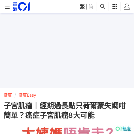
繁
|
简
健康
健康Easy
子宮肌瘤｜經期過長點只荷爾蒙失調咁
簡單？癌症子宮肌瘤8大可能