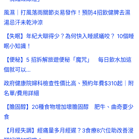
風濕｜打風落雨關節炎易發作！預防4招飲健脾去濕
湯忌汗未乾沖涼
【失眠】年紀大瞓得少？為何快入睡感蟻咬？ 10個睡
眠小知識！
【便秘】5 招拆解旅遊便秘「魔咒」 每日飲水加這
個就可以…
政府健康院婦科檢查性價比高、預約年費$310起｜附
名單/費用詳細
【膽固醇】20種食物增加壞膽固醇 肥牛、曲奇要少
食
【月經失調】經痛量多月經遲？3食療8穴位助改善浸