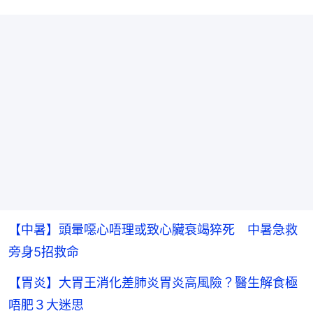
【中暑】頭暈噁心唔理或致心臟衰竭猝死 中暑急救
旁身5招救命
【胃炎】大胃王消化差肺炎胃炎高風險？醫生解食極
唔肥３大迷思