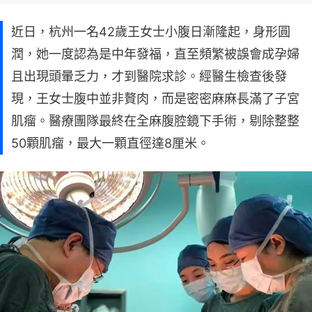
近日，杭州一名42歲王女士小腹日漸隆起，身形圓
潤，她一度認為是中年發福，直至頻繁被誤會成孕婦
且出現頭暈乏力，才到醫院求診。經醫生檢查後發
現，王女士腹中並非贅肉，而是密密麻麻長滿了子宮
肌瘤。醫療團隊最終在全麻腹腔鏡下手術，剔除整整
50顆肌瘤，最大一顆直徑達8厘米。