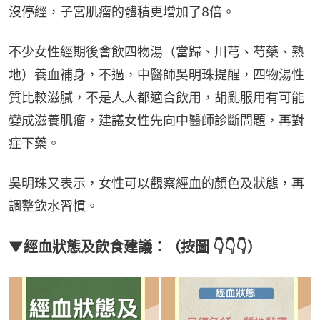
沒停經，子宮肌瘤的體積更增加了8倍。
不少女性經期後會飲四物湯（當歸、川芎、芍藥、熟
地）養血補身，不過，中醫師吳明珠提醒，四物湯性
質比較滋膩，不是人人都適合飲用，胡亂服用有可能
變成滋養肌瘤，建議女性先向中醫師診斷問題，再對
症下藥。
吳明珠又表示，女性可以觀察經血的顏色及狀態，再
調整飲水習慣。
▼經血狀態及飲食建議：（按圖 👇👇👇）