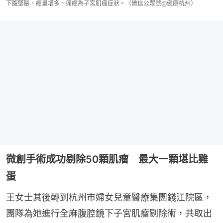
下腹墜脹、經量增多、痛經為子宮肌瘤症狀。（微信公眾號@健康杭州）
微創手術成功剔除50顆肌瘤 最大一顆堪比雞
蛋
王女士其後轉到杭州市婦女兒童醫療集團錢江院區，
團隊為她進行全麻腹腔鏡下子宮肌瘤剔除術，共取出