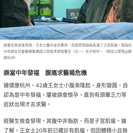
經醫生檢查後發現，王女士腹中並非贅肉，而是密密麻麻長滿了子宮肌瘤。圖為杭
州市婦女兒童醫療集團錢江院區李鼎恆醫生（左一）在手術中。（微信公眾號@健
康杭州）
誤當中年發福 腹痛求醫揭危機
據健康杭州，42歲王女士小腹漸隆起，身形變圓，自
認為是中年發福，屢被誤會懷孕，直到有頭暈乏力等
症狀出現才去求醫。
經醫生檢查發現，其腹中非脂肪，而是子宮肌瘤。據
了解，王女士20年前已確診有肌瘤，但因體積小且無