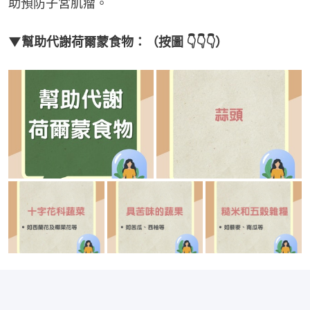
助預防子宮肌瘤。
▼幫助代謝荷爾蒙食物：（按圖 👇👇👇）