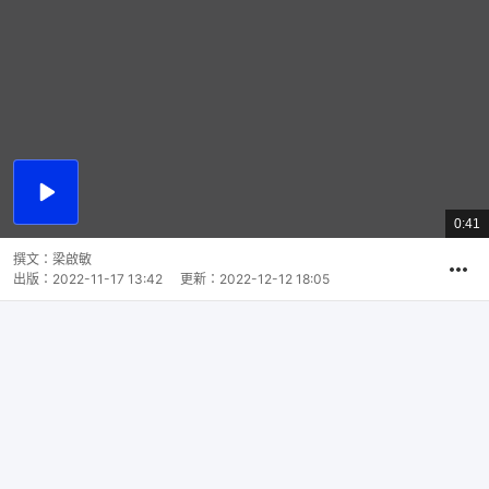
播
放
0:41
總
影
共
片
時
撰文：
梁啟敏
間
出版：
2022-11-17 13:42
更新：
2022-12-12 18:05