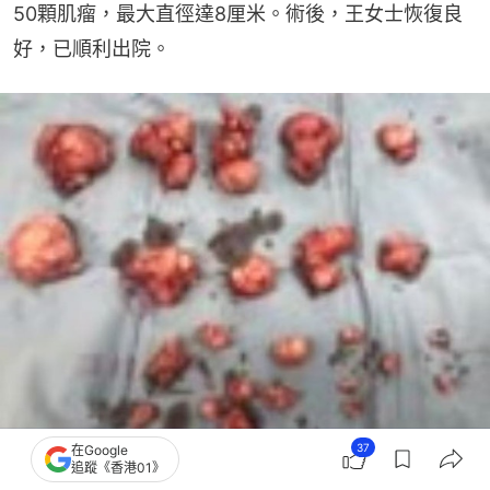
50顆肌瘤，最大直徑達8厘米。術後，王女士恢復良
好，已順利出院。
37
在Google
追蹤《香港01》
王女士體內共取出50顆肌瘤，最大直徑達8厘米。（微信公眾號@健康杭州）