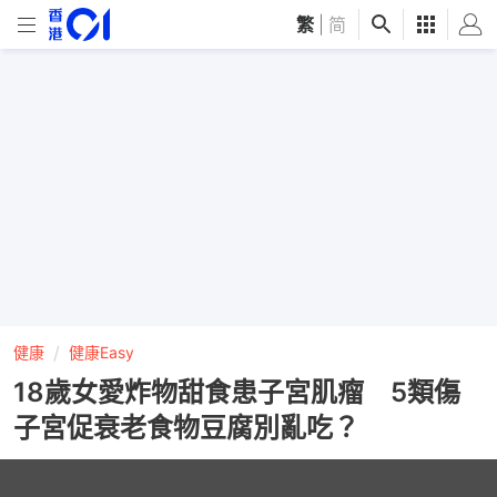
繁
|
简
健康
健康Easy
18歲女愛炸物甜食患子宮肌瘤 5類傷
子宮促衰老食物豆腐別亂吃？