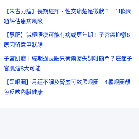
【朱古力瘤】長期經痛、性交痛楚是徵狀？ 11條問
題評估患病風險
【暴肥】減極唔瘦可能有病或更年期！子宮癌抑鬱8
原因留意甲狀腺
子宮肌瘤｜經期過長點只荷爾蒙失調咁簡單？癌症子
宮肌瘤8大可能
【黑眼圈】月經不調及腎虛可致黑眼圈 4種眼圈顏
色反映內臟健康