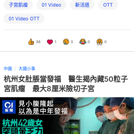
子宮肌瘤
01 Video
新活道
OTT
01‌ ‌Video‌ ‌OTT
36
1
0
0
0
中國
大國小事
杭州女肚脹當發福 醫生揭內藏50粒子
宮肌瘤 最大8厘米險切子宮