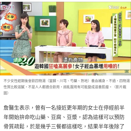
不少女性經期後會飲四物湯（當歸、川芎、芍藥、熟地）養血補身，不過，四物湯
性質比較滋膩，不是人人都適合飲用，胡亂服用有可能變成滋養肌瘤。（影片截
圖）
詹醫生表示，曾有一名接近更年期的女士在停經前半
年開始拚命吃山藥、豆腐、豆漿，認為這樣可以預防
骨質疏鬆，於是幾乎三餐都這樣吃，結果半年後除了