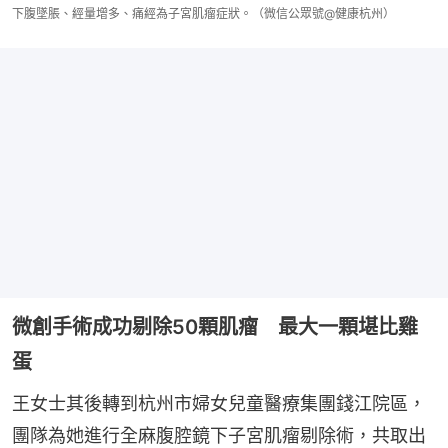
下腹墜脹、經量增多、痛經為子宮肌瘤症狀。（微信公眾號@健康杭州）
微創手術成功剔除50顆肌瘤 最大一顆堪比雞
蛋
王女士其後轉到杭州市婦女兒童醫療集團錢江院區，
團隊為她進行全麻腹腔鏡下子宮肌瘤剔除術，共取出