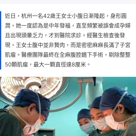
近日，杭州一名42歲王女士小腹日漸隆起，身形圓
潤，她一度認為是中年發福，直至頻繁被誤會成孕婦
且出現頭暈乏力，才到醫院求診。經醫生檢查後發
現，王女士腹中並非贅肉，而是密密麻麻長滿了子宮
肌瘤。醫療團隊最終在全麻腹腔鏡下手術，剔除整整
50顆肌瘤，最大一顆直徑達8厘米。