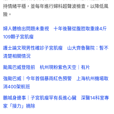
持情緒平穩，並每年進行婦科超聲波檢查，以降低風
險。
婦人體檢出問題未重視 十年後醫從腹腔取重達4斤
109顆子宮肌瘤
護士論文現男性確診子宮肌瘤 山大齊魯醫院：暫不
清楚相關情況
颱風巴威登陸前 杭州現粉紫色天空｜有片
強颱巴威｜今年首個暴雨紅色預警 上海杭州機場取
消400架航班
鵬城身邊事｜子宮肌瘤罕有長進心臟 深醫14科室專
家「接力」摘除