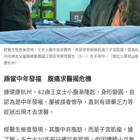
經醫生檢查後發現，王女士腹中並非贅肉，而是密密麻麻長滿了子宮肌瘤。圖為杭
州市婦女兒童醫療集團錢江院區李鼎恆醫生（左一）在手術中。（微信公眾號@健
康杭州）
誤當中年發福 腹痛求醫揭危機
據健康杭州，42歲王女士小腹漸隆起，身形變圓，自
認為是中年發福，屢被誤會懷孕，直到有頭暈乏力等
症狀出現才去求醫。
經醫生檢查發現，其腹中非脂肪，而是子宮肌瘤。據
了解，王女士20年前已確診有肌瘤，但因體積小且無