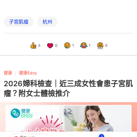
子宮肌瘤
杭州
5
0
1
1
0
健康
健康Easy
2026婦科檢查｜近三成女性會患子宮肌
瘤？附女士體檢推介
3