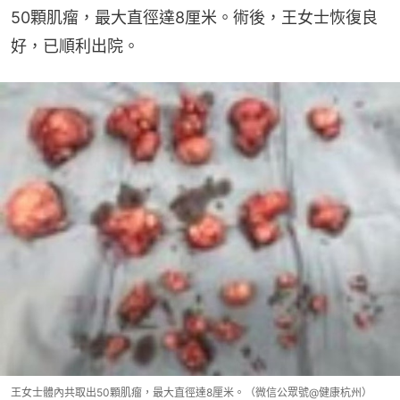
50顆肌瘤，最大直徑達8厘米。術後，王女士恢復良
好，已順利出院。
王女士體內共取出50顆肌瘤，最大直徑達8厘米。（微信公眾號@健康杭州）