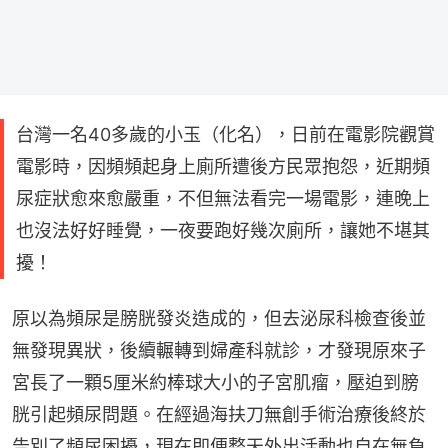
台灣一名40多歲的小玉（化名），日前在電影院觀賞
電影時，因頻頻起身上廁所遭後方民眾抱怨，近期頻
尿症狀愈來愈嚴重，不但無法看完一場電影，連晚上
也沒法好好睡覺，一夜要跑好幾次廁所，讓她不堪其
擾！
原以為頻尿是膀胱發炎造成的，但去泌尿科檢查後並
無發現異狀，後續輾轉到婦產科就診，才發現原來子
宮長了一顆5厘米約棒球大小的子宮肌瘤，壓迫到膀
胱引起頻尿問題。在經過海扶刀無創手術治療後終於
告別了頻尿困擾，現在即便整天外出活動也自在無負