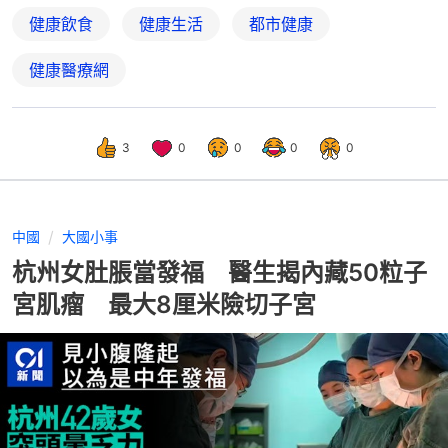
健康飲食
健康生活
都市健康
健康醫療網
3
0
0
0
0
中國
大國小事
杭州女肚脹當發福 醫生揭內藏50粒子
宮肌瘤 最大8厘米險切子宮