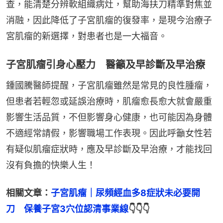
查，能清楚分辨軟組織病灶，幫助海扶刀精準對焦並
消融，因此降低了子宮肌瘤的復發率，是現今治療子
宮肌瘤的新選擇，對患者也是一大福音。
子宮肌瘤引身心壓力 醫籲及早診斷及早治療
鍾國騰醫師提醒，子宮肌瘤雖然是常見的良性腫瘤，
但患者若輕忽或延誤治療時，肌瘤愈長愈大就會嚴重
影響生活品質，不但影響身心健康，也可能因為身體
不適經常請假，影響職場工作表現。因此呼籲女性若
有疑似肌瘤症狀時，應及早診斷及早治療，才能找回
沒有負擔的快樂人生！
相關文章：
子宮肌瘤｜尿頻經血多8症狀未必要開
刀　保養子宮3穴位認清事業線
👇👇👇