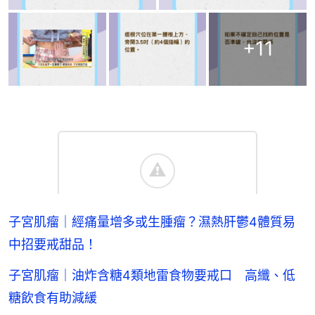
+
11
子宮肌瘤｜經痛量增多或生腫瘤？濕熱肝鬱4體質易
中招要戒甜品！
子宮肌瘤｜油炸含糖4類地雷食物要戒口 高纖、低
糖飲食有助減緩