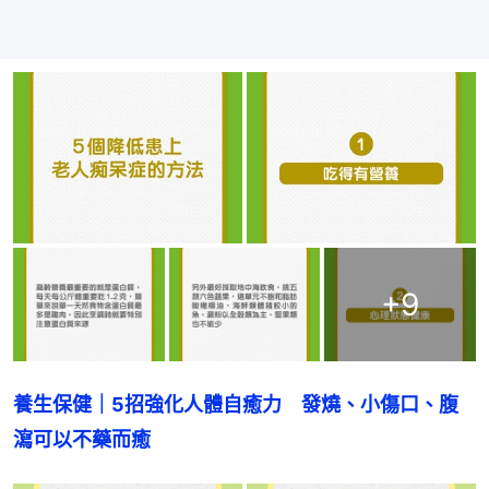
+
9
養生保健｜5招強化人體自癒力　發燒、小傷口、腹
瀉可以不藥而癒