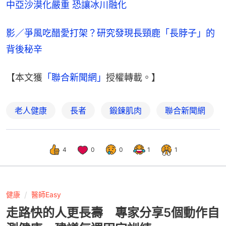
中亞沙漠化嚴重 恐讓冰川融化
影／爭風吃醋愛打架？研究發現長頸鹿「長脖子」的
背後秘辛
【本文獲
「聯合新聞網」
授權轉載。】
老人健康
長者
鍛鍊肌肉
聯合新聞網
4
0
0
1
1
健康
醫師Easy
走路快的人更長壽 專家分享5個動作自