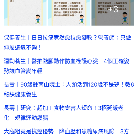
+
3
保健養生｜日日拉筋竟然愈拉愈腳軟？營養師：只做
伸展遠遠不夠！
運動養生｜醫推踮腳動作防血栓護心臟 4個正確姿
勢讓血管變年輕
長壽｜90歲鍾南山院士：人類活到120歲不是夢！教6
秘訣健康養生
長壽｜研究：超加工食物會害人短命！3招延緩老
化 規律運動護腦
大腿粗竟是抗癌優勢 降血壓和患糖尿病風險 3方