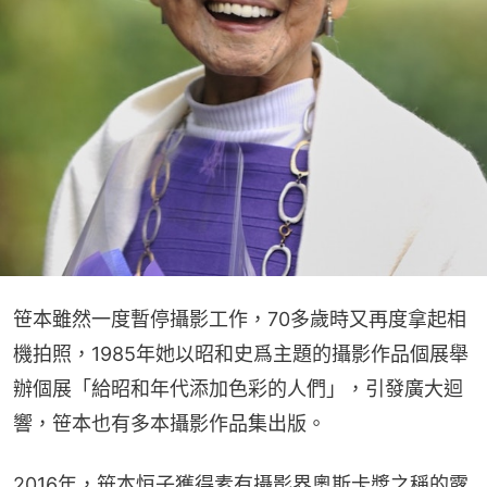
笹本雖然一度暫停攝影工作，70多歲時又再度拿起相
機拍照，1985年她以昭和史爲主題的攝影作品個展舉
辦個展「給昭和年代添加色彩的人們」，引發廣大迴
響，笹本也有多本攝影作品集出版。
2016年，笹本恒子獲得素有攝影界奧斯卡獎之稱的露