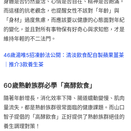
身體是否仍然靈活、心情是否自在、精神是否飽滿。
而這樣的抗老觀念，也提醒女性不該對「年齡」與
「身材」過度焦慮，而應該要以健康的心態面對年紀
的變化，並且對所有事物保有好奇心與求知慾，才是
維持年輕的不二法門。
46歲湯唯5招凍齡法公開：清淡飲食配自製蘋果薑茶
｜推介3款養生茶
60歲熟齡族群必學「高酵飲食」
隨著年齡增長，消化效率下降、腸道蠕動變慢、肌肉
量流失，都是熟齡族群很常面臨的健康課題。而山口
智子提倡的「高酵飲食」正好提供了熟齡族群絕佳的
養生調理對策！