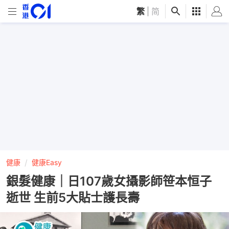
繁
|
简
健康
健康Easy
銀髮健康｜日107歲女攝影師笹本恒子
逝世 生前5大貼士護長壽