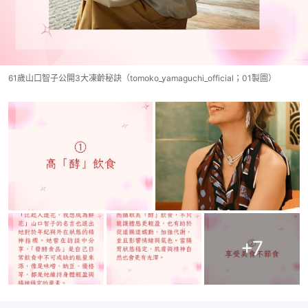
61歲山口智子公開3大凍齡秘訣（tomoko_yamaguchi_official；01製圖）
+
7