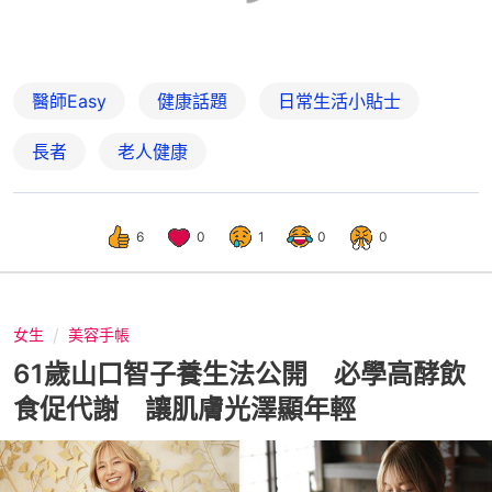
醫師Easy
健康話題
日常生活小貼士
長者
老人健康
6
0
1
0
0
女生
美容手帳
61歲山口智子養生法公開 必學高酵飲
食促代謝 讓肌膚光澤顯年輕