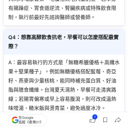
有腸躁症、胃食道逆流、腎臟疾病或特殊飲食限
制，執行前最好先諮詢醫師或營養師。
Q4：想靠高酵飲食抗老，早餐可以怎麼搭配最實
際？
A：最容易執行的方式是「無糖希臘優格＋高纖水
果＋堅果種子」。例如無糖優格搭配藍莓、奇亞
籽、燕麥與少量核桃，能同時補充蛋白質、好油
脂與膳食纖維。台灣夏天濕熱，早餐可走清爽路
線；若腸胃偏寒或早上容易腹瀉，則可改成溫熱
味噌湯、糙米飯與燙青菜，避免過度冰冷。
7
在Google
追蹤《香港01》