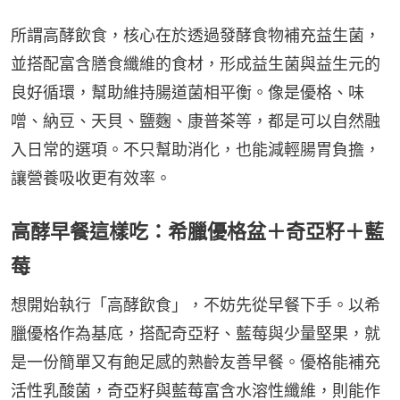
所謂高酵飲食，核心在於透過發酵食物補充益生菌，
並搭配富含膳食纖維的食材，形成益生菌與益生元的
良好循環，幫助維持腸道菌相平衡。像是優格、味
噌、納豆、天貝、鹽麴、康普茶等，都是可以自然融
入日常的選項。不只幫助消化，也能減輕腸胃負擔，
讓營養吸收更有效率。
高酵早餐這樣吃：希臘優格盆＋奇亞籽＋藍
莓
想開始執行「高酵飲食」，不妨先從早餐下手。以希
臘優格作為基底，搭配奇亞籽、藍莓與少量堅果，就
是一份簡單又有飽足感的熟齡友善早餐。優格能補充
活性乳酸菌，奇亞籽與藍莓富含水溶性纖維，則能作