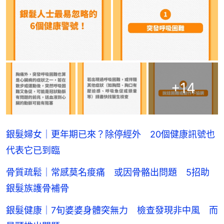
+
14
銀髮婦女｜更年期已來？除停經外 20個健康訊號也
代表它已到臨
骨質疏鬆｜常感莫名痠痛 或因骨骼出問題 5招助
銀髮族護骨補骨
銀髮健康｜7旬婆婆身體突無力 檢查發現非中風 而