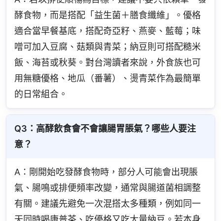
酵食物，而是搭配「益生菌＋膳食纖維」。優格
適合當早餐基底，搭配奇亞籽、燕麥、藍莓；味
噌可加入豆腐、菇類與青菜；納豆則可搭配糙米
飯、海苔或秋葵。對台灣讀者來說，外食族也可
用無糖優格、地瓜（番薯）、燙青菜作為最簡單
的日常組合。
Q3：高酵飲食會不會讓腸胃脹氣？哪些人要注
意？
A：剛開始吃發酵食物時，部分人可能會出現脹
氣、腸鳴或排便頻率改變，通常與腸道菌相調整
有關。建議先避免一次混搭太多種類，例如同一
天同時喝康普茶、吃優格又吃大量納豆。若本身