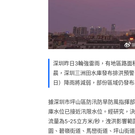
深圳昨日3輪強雷雨，有地區路面
晨，深圳三洲田水庫發布排洪預警
日）降雨將減弱，部份區域仍發布
據深圳市坪山區防汛防旱防風指揮部
庫水位已接近汛限水位。經研究，決定
流量為5-25立方米/秒，洩洪影響
園、碧嶺街道、馬巒街道、坪山街道