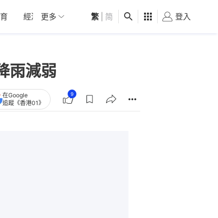
育
經濟
更多
01深圳
繁
觀點
|
简
健康
好食玩飛
登入
女
降雨減弱
9
在Google
追蹤《香港01》