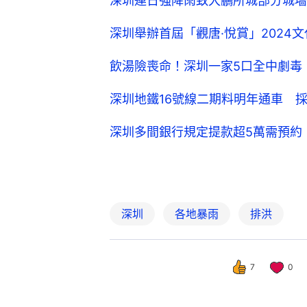
深圳連日強降雨致大鵬所城部分城墻
深圳舉辦首屆「觀唐·悅賞」2024
飲湯險喪命！深圳一家5口全中劇毒
深圳地鐵16號線二期料明年通車 
深圳多間銀行規定提款超5萬需預約
深圳
各地暴雨
排洪
7
0