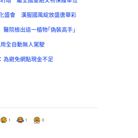
坍塌 屬全國重點文物保護單位
文化盛會 漢服國風綻放盛唐華彩
 醫院檢出這一植物｢偽裝高手｣
採用全自動無人駕駛
：為避免網點現金不足
1
1
0