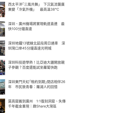
西太平洋｢三風共舞｣ 下沉氣流襲廣
東變「冷氣外機」 最高溫38℃
深圳、廣州機場將實現軌道直連 最
快100分鐘直達
深圳地鐵13號線北延段周日通車 深
圳灣口岸45分鐘直達光明城
深圳科技遊學熱！比亞迪大疆開放親
子參觀？百度還能試坐蘿蔔快跑
深圳東門天虹｢租約到期｣閉店相伴26
年 市民致青春：羅湖人的回憶
莫高窟搬到廣州 1:1復刻洞窟、失傳
千年截金重現｜趣Share大灣區
:12