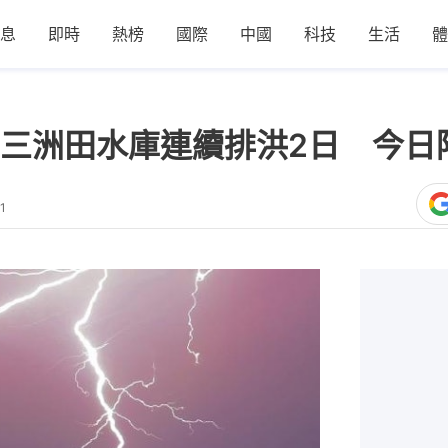
息
即時
熱榜
國際
中國
科技
生活
體
三洲田水庫連續排洪2日 今日
1