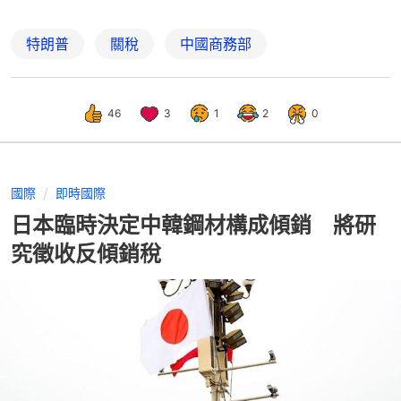
特朗普
關稅
中國商務部
46
3
1
2
0
國際
即時國際
日本臨時決定中韓鋼材構成傾銷 將研
究徵收反傾銷稅