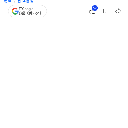
國際
即時國際
52
在Google
美國對60貿易夥伴加徵10%至12.5%關
追蹤《香港01》
稅 多國譴責毫無道理與依據
撰文：
洪怡霖
出版：
2026-07-24 19:32
更新：
2026-07-24 19:32