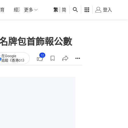
育
經濟
更多
01深圳
繁
觀點
|
简
健康
好食玩飛
登入
女
買名牌包首飾報公數
12
在Google
追蹤《香港01》