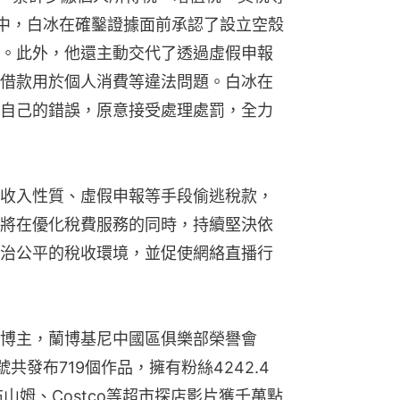
約談中，白冰在確鑿證據面前承認了設立空殼
。此外，他還主動交代了透過虛假申報
借款用於個人消費等違法問題。白冰在
自己的錯誤，原意接受處理處罰，全力
收入性質、虛假申報等手段偷逃稅款，
將在優化稅費服務的同時，持續堅決依
治公平的稅收環境，並促使網絡直播行
博主，蘭博基尼中國區俱樂部榮譽會
共發布719個作品，擁有粉絲4242.4
布山姆、Costco等超市探店影片獲千萬點