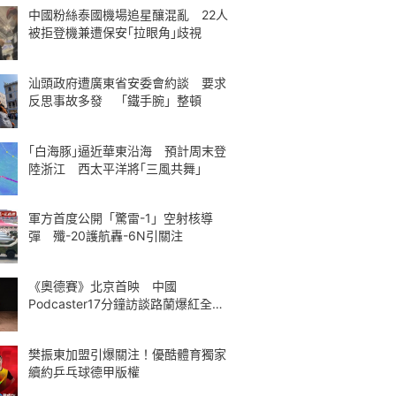
中國粉絲泰國機場追星釀混亂 22人
被拒登機兼遭保安｢拉眼角｣歧視
汕頭政府遭廣東省安委會約談 要求
反思事故多發 「鐵手腕」整頓
｢白海豚｣逼近華東沿海 預計周末登
陸浙江 西太平洋將｢三風共舞｣
軍方首度公開「驚雷-1」空射核導
彈 殲-20護航轟-6N引關注
《奧德賽》北京首映 中國
Podcaster17分鐘訪談路蘭爆紅全球
熱議
樊振東加盟引爆關注！優酷體育獨家
續約乒乓球德甲版權