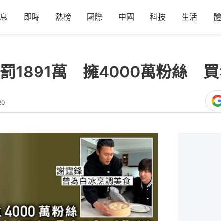
息
即時
熱榜
國際
中國
科技
生活
體
罰1891萬 擁4000萬粉絲 
20