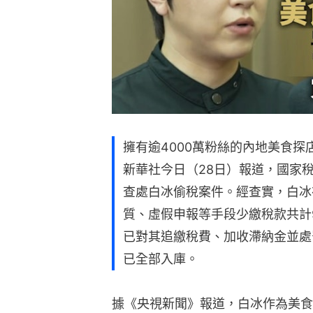
擁有逾4000萬粉絲的內地美食
新華社今日（28日）報道，國家
查處白冰偷稅案件。經查實，白冰在
質、虛假申報等手段少繳稅款共計9
已對其追繳稅費、加收滯納金並處罰
已全部入庫。
據《央視新聞》報道，白冰作為美食