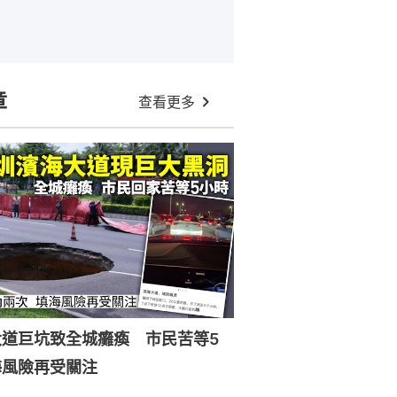
章
查看更多
大道巨坑致全城癱瘓 市民苦等5
海風險再受關注