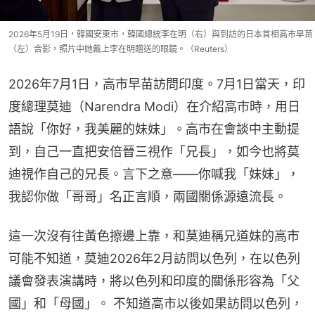
2026年5月19日，韓國安東市，韓國總統李在明（右）與到訪的日本首相高市早苗
（左）合影，照片中她戴上李在明贈送的眼鏡。（Reuters）
2026年7月1日，高市早苗訪問印度。7月1日當天，印
度總理莫迪（Narendra Modi）在介紹高市時，用日
語說「你好，我美麗的妹妹」。高市在會談中主動提
到，自己一直把安倍晉三視作「兄長」，如今也將莫
迪視作自己的兄長。言下之意——你喊我「妹妹」，
我認你做「哥哥」名正言順，兩國關係源遠流長。
這一次沒有往黃色擦邊上靠，和莫迪稱兄道妹的高市
可能不知道，莫迪2026年2月訪問以色列，在以色列
議會發表演講時，將以色列和印度的關係形容為「父
國」和「母國」。 不知道高市以後如果訪問以色列，