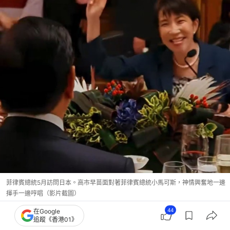
菲律賓總統5月訪問日本。高市早苗面對著菲律賓總統小馬可斯，神情興奮地一邊
揮手一邊哼唱（影片截圖）
44
在Google
人們可以看到，近來印度和中國的高層互動頻繁、簽
追蹤《香港01》