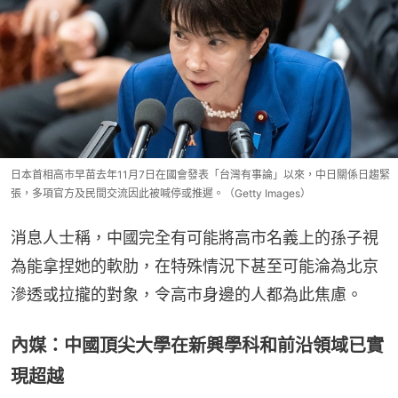
日本首相高市早苗去年11月7日在國會發表「台灣有事論」以來，中日關係日趨緊
張，多項官方及民間交流因此被喊停或推遲。（Getty Images）
消息人士稱，中國完全有可能將高市名義上的孫子視
為能拿捏她的軟肋，在特殊情況下甚至可能淪為北京
滲透或拉攏的對象，令高市身邊的人都為此焦慮。
內媒：中國頂尖大學在新興學科和前沿領域已實
現超越