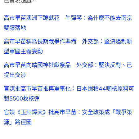
已實現超越。
高市早苗澳洲下跪獻花 牛彈琴：為什麼不能去南京
雙膝落地
高市早苗稱爲長期戰爭作準備 外交部：堅決遏制新
型軍國主義妄動
高市早苗向靖國神社獻祭品 外交部：堅決反對、已
提出交涉
官媒批高市早苗推再軍事化：日本囤積44噸核原料可
製5500枚核彈
官媒《玉淵譚天》批高市早苗：安全政策成「戰爭策
源」路徑圖