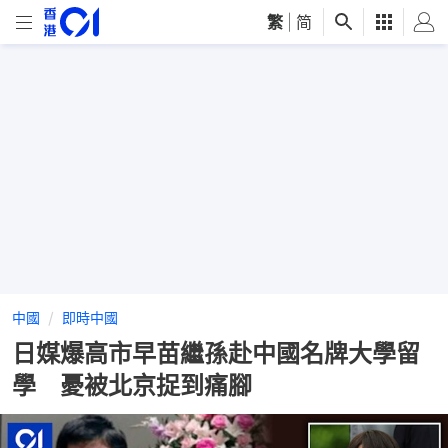
繁
|
简
中國
即時中國
日媒爆高市早苗繼孫赴中國名牌大學留
學 憂被北京捉到痛腳