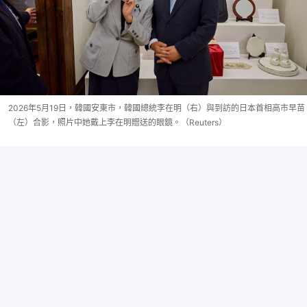
2026年5月19日，韓國安東市，韓國總統李在明（右）與到訪的日本首相高市早苗
（左）合影，照片中她戴上李在明贈送的眼鏡。（Reuters）