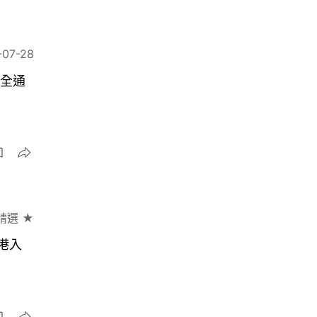
-07-28
安全通
精選 ★
港入