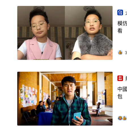
模
看
中
包