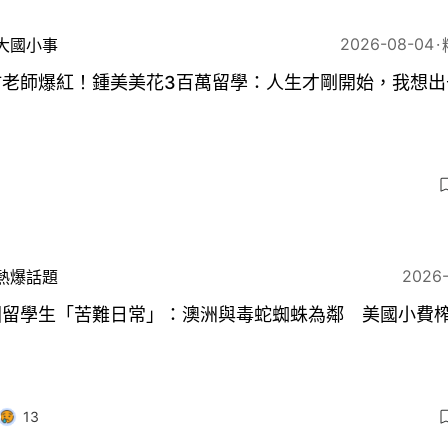
2026-08-04
大國小事
仿老師爆紅！鍾美美花3百萬留學：人生才剛開始，我想出
3
2026
熱爆話題
國留學生「苦難日常」：澳洲與毒蛇蜘蛛為鄰 美國小費
13