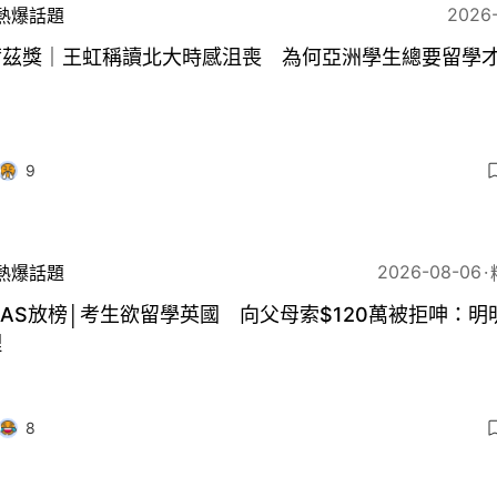
2026
熱爆話題
爾茲獎｜王虹稱讀北大時感沮喪 為何亞洲學生總要留學
？
9
2026-08-06
熱爆話題
PAS放榜│考生欲留學英國 向父母索$120萬被拒呻：明
理
8