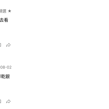
精選 ★
去看
-08-02
榨乾銀