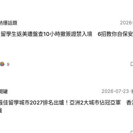
2026
熱爆話題
人留學生返美遭盤查10小時撤簽證禁入境 6招教你自保
9
2026-07-23
開罐
最佳留學城市2027排名出爐！亞洲2大城市佔冠亞軍 香
強