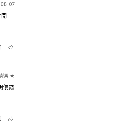
-08-07
才開
精選 ★
明價錢