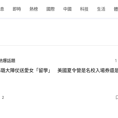
息
即時
熱榜
國際
中國
科技
生活
體
熱爆話題
1
小璐大陣仗送愛女「留學」 美國夏令營是名校入場券還
2