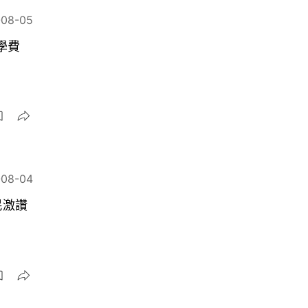
-08-05
學費
-08-04
民激讚