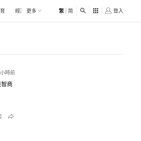
育
經濟
更多
01深圳
繁
觀點
|
简
健康
好食玩飛
登入
女
 小時前
是智商