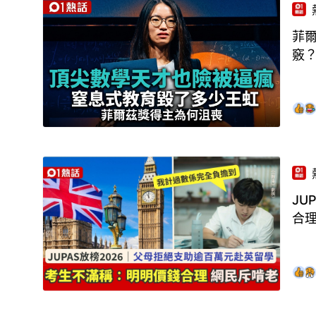
菲
竅
JU
合