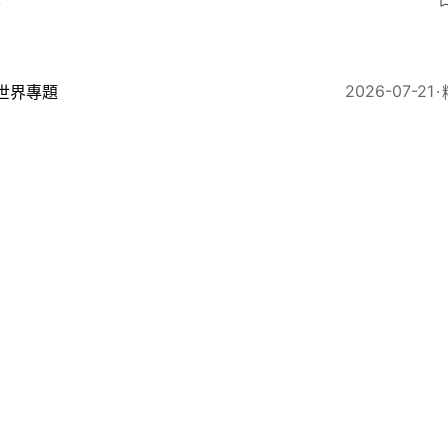
4
2026-07-21
世界專題
國夢不再？移民政策收緊學費昂貴 印度青年掀「赴歐留
9
2026-07-17
即時國際
國收緊外國留學生及記者簽證逗留期限 中國記者限90天