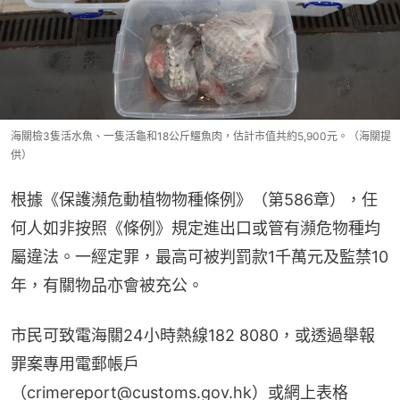
海關檢3隻活水魚、一隻活龜和18公斤鱷魚肉，估計市值共約5,900元。（海關提
供）
根據《保護瀕危動植物物種條例》（第586章），任
何人如非按照《條例》規定進出口或管有瀕危物種均
屬違法。一經定罪，最高可被判罰款1千萬元及監禁10
年，有關物品亦會被充公。
市民可致電海關24小時熱線182 8080，或透過舉報
罪案專用電郵帳戶
（crimereport@customs.gov.hk）或網上表格