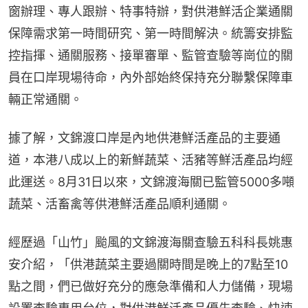
窗辦理、專人跟辦、特事特辦，對供港鮮活企業通關
保障需求第一時間研究、第一時間解決。統籌安排監
控指揮、通關服務、接單審單、監管查驗等崗位的關
員在口岸現場待命，內外部始終保持充分聯繫保障車
輛正常通關。
據了解，文錦渡口岸是內地供港鮮活產品的主要通
道，本港八成以上的新鮮蔬菜、活豬等鮮活產品均經
此運送。8月31日以來，文錦渡海關已監管5000多噸
蔬菜、活畜禽等供港鮮活產品順利通關。
經歷過「山竹」颱風的文錦渡海關查驗五科科長姚惠
安介紹，「供港蔬菜主要過關時間是晚上的7點至10
點之間，們已做好充分的應急準備和人力儲備，現場