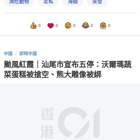
瀕危動物
走私
海關
突發
5
0
0
0
0
中國
即時中國
颱風紅霞｜汕尾市宣布五停：沃爾瑪蔬
菜蛋糕被搶空、熊大雕像被綁