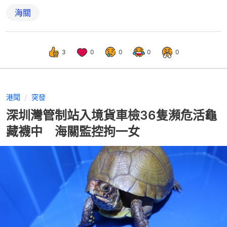
海關
3
0
0
0
0
港聞
突發
深圳灣管制站入境貨車檢36隻瀕危活龜
藏襪中 海關監控拘一女