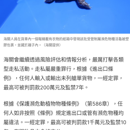
海關人員在貨車內一個報稱載有衣物的紙箱中發現該批受管制屬瀕危物種活龜被塑
膠包裹，並藏於襪子內。（海關提供）
海關會繼續透過風險評估和情報分析，嚴厲打擊各類
型走私活動。走私屬嚴重罪行，根據《進出口條
例》，任何人輸入或輸出未列艙單貨物，一經定罪，
最高可被判罰款200萬元及監禁7年。
根據《保護瀕危動植物物種條例》（第586章），任
何人如非按照《條例》規定進出口或管有瀕危物種均
屬違法。一經定罪，最高可被判罰款1千萬元及監禁10