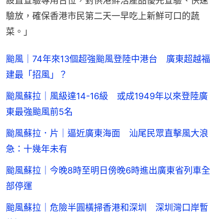
設置查驗專用台位，對供港鮮活產品優先查驗、快速
驗放，確保香港市民第二天一早吃上新鮮可口的蔬
菜。」
颱風｜74年來13個超強颱風登陸中港台 廣東超越福
建最「招風」？
颱風蘇拉｜風級達14-16級 或成1949年以來登陸廣
東最強颱風前5名
颱風蘇拉．片｜逼近廣東海面 汕尾民眾直擊風大浪
急：十幾年未有
颱風蘇拉｜今晚8時至明日傍晚6時進出廣東省列車全
部停運
颱風蘇拉｜危險半圓橫掃香港和深圳 深圳灣口岸暫