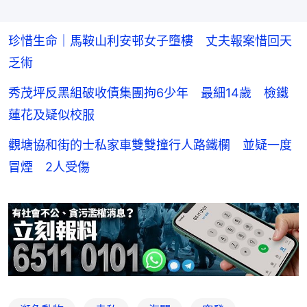
珍惜生命｜馬鞍山利安邨女子墮樓 丈夫報案惜回天
乏術
秀茂坪反黑組破收債集團拘6少年 最細14歲 檢鐵
蓮花及疑似校服
觀塘協和街的士私家車雙雙撞行人路鐵欄 並疑一度
冒煙 2人受傷