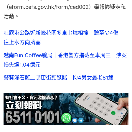
（eform.cefs.gov.hk/form/ced002）舉報懷疑走私
活動。
吐露港公路近新峰花園多車串燒相撞 釀至少4傷
往上水方向擠塞
越南Fun Coffee騙局｜香港警方指截至本周三 涉案
損失達1.04億元
警葵涌石籬二邨冚街頭聚賭 拘4男女最老81歲