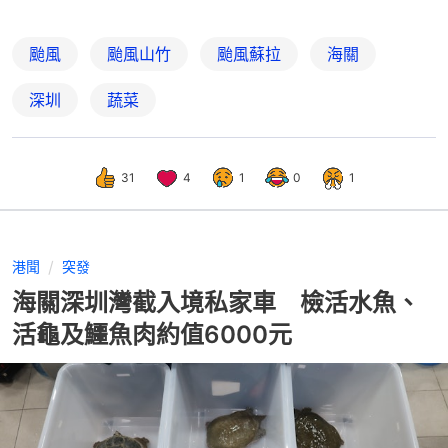
颱風
颱風山竹
颱風蘇拉
海關
深圳
蔬菜
31
4
1
0
1
港聞
突發
海關深圳灣截入境私家車 檢活水魚、
活龜及鱷魚肉約值6000元