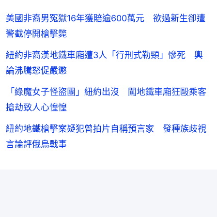
美國非裔男冤獄16年獲賠逾600萬元 欲過新生卻遭
警截停開槍擊斃
紐約非裔漢地鐵車廂遭3人「行刑式勒頸」慘死 輿
論沸騰怒促嚴懲
「綠魔女子怪盜團」紐約出沒 闖地鐵車廂狂毆乘客
搶劫致人心惶惶
紐約地鐵槍擊案疑犯曾拍片自稱預言家 發種族歧視
言論評俄烏戰事