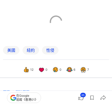
美國
紐約
性侵
12
0
0
6
7
國際
即時國際
65
在Google
美國紐約地鐵站持刀傷人 疑犯要求警
追蹤《香港01》
「開槍打我」遭擊斃片段曝光