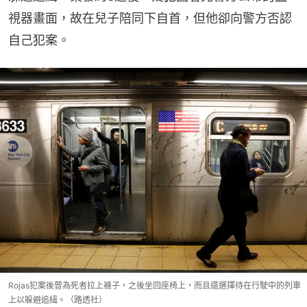
視器畫面，故在兒子陪同下自首，但他卻向警方否認
自己犯案。
Rojas犯案後曾為死者拉上褲子，之後坐回座椅上，而且還選擇待在行駛中的列車
上以躲避追緝。（路透社）