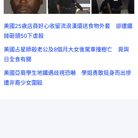
美國25歲店員好心收留流浪漢還送食物外套 卻遭鐵
錘砸頭50下虐殺
美國占星師殺老公及8個月大女後駕車撞樹亡 竟與
日全食有關
美國亞裔學生地鐵遇歧視恐嚇 學姐勇敢挺身而出慘
遭非裔少女圍毆