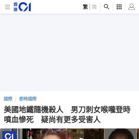
繁
|
简
國際
即時國際
美國地鐵隨機殺人 男刀刺女喉嚨登時
噴血慘死 疑尚有更多受害人