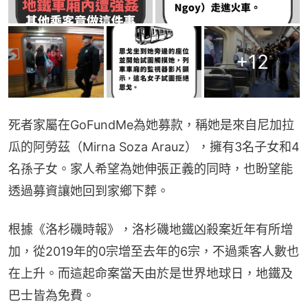
+
12
死者家屬在GoFundMe為她募款，稱她是來自尼加拉
瓜的阿勞茲（Mirna Soza Arauz），擁有3名子女和4
名孫子女。家人希望為她伸張正義的同時，也盼望能
透過募資讓她回到家鄉下葬。
根據《洛杉磯時報》，洛杉磯地鐵凶殺案近年有所增
加，從2019年的0宗增至去年的6宗，不過乘客人數也
在上升。而這起命案當天由於是世界地球日，地鐵及
巴士皆為免費。