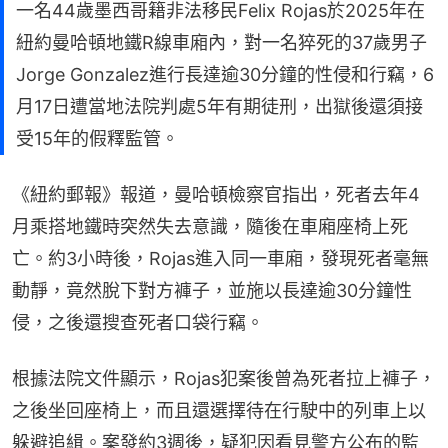
一名44歲墨西哥籍非法移民Felix Rojas於2025年在
紐約曼哈頓地鐵R線車廂內，對一名猝死的37歲男子
Jorge Gonzalez進行長達逾30分鐘的性侵和行竊，6
月17日遭當地法院判處5年有期徒刑，出獄後還須接
受15年的假釋監管。
《紐約郵報》報道，曼哈頓檢察官指出，死者去年4
月乘搭地鐵時突然失去意識，隨後在車廂座椅上死
亡。約3小時後，Rojas進入同一車廂，發現死者毫無
動靜，竟然脫下對方褲子，並施以長達逾30分鐘性
侵，之後還搜查死者口袋行竊。
根據法院文件顯示，Rojas犯案後曾為死者拉上褲子，
之後坐回座椅上，而且還選擇待在行駛中的列車上以
躲避追緝。案發約3週後，疑犯因看見警方公布的監