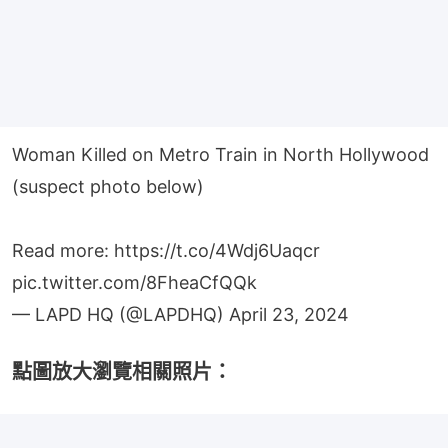
Woman Killed on Metro Train in North Hollywood
(suspect photo below)
Read more:
https://t.co/4Wdj6Uaqcr
pic.twitter.com/8FheaCfQQk
— LAPD HQ (@LAPDHQ)
April 23, 2024
點圖放大瀏覽相關照片：