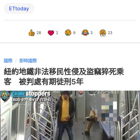
ETtoday
28
2
9
3
23
國際
即時國際
紐約地鐵非法移民性侵及盜竊猝死乘
客 被判處有期徒刑5年