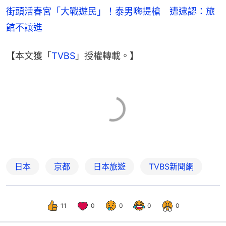
街頭活春宮「大戰遊民」！泰男嗨提槍　遭逮認：旅
館不讓進
【本文獲「
TVBS
」授權轉載。】
日本
京都
日本旅遊
TVBS新聞網
11
0
0
0
0