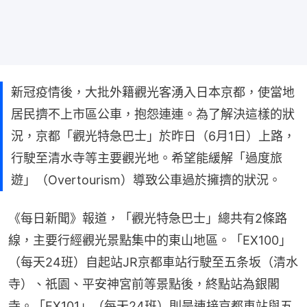
新冠疫情後，大批外籍觀光客湧入日本京都，使當地
居民擠不上市區公車，抱怨連連。為了解決這樣的狀
況，京都「觀光特急巴士」於昨日（6月1日）上路，
行駛至清水寺等主要觀光地。希望能緩解「過度旅
遊」（Overtourism）導致公車過於擁擠的狀況。
《每日新聞》報道，「觀光特急巴士」總共有2條路
線，主要行經觀光景點集中的東山地區。「EX100」
（每天24班）自起站JR京都車站行駛至五条坂（清水
寺）、祇園、平安神宮前等景點後，終點站為銀閣
寺。「EX101」（每天24班）則是連接京都車站與五