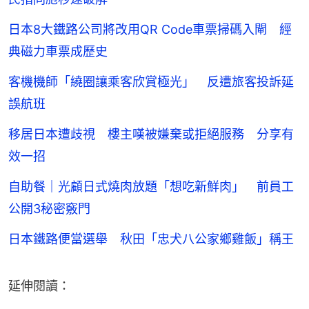
日本8大鐵路公司將改用QR Code車票掃碼入閘 經
典磁力車票成歷史
客機機師「繞圈讓乘客欣賞極光」 反遭旅客投訴延
誤航班
移居日本遭歧視 樓主嘆被嫌棄或拒絕服務 分享有
效一招
自助餐｜光顧日式燒肉放題「想吃新鮮肉」 前員工
公開3秘密竅門
日本鐵路便當選舉 秋田「忠犬八公家鄉雞飯」稱王
延伸閱讀：