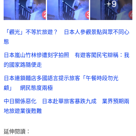
+
9
「觀光」不等於旅遊？ 日本人參觀景點與眾不同心
態
日本嵐山竹林慘遭刻字拍照 有遊客闖民宅辯稱：我
的國家路隨便走
日本連鎖麵店多國語言提示旅客「午餐時段勿光
顧」 網民態度兩極
中日關係惡化 日本赴華旅客暴跌九成 業界預期兩
地旅遊業復甦難
延伸閱讀：