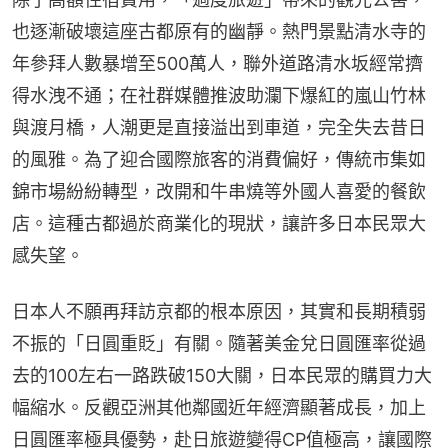
也逐漸破壞這座古都原有的幽靜。熱門景點清水寺的
年參拜人數暴增至500萬人，聯外道路清水坂經常擠
得水洩不通；在社群媒體推波助瀾下爆紅的嵐山竹林
與渡月橋，人潮更是直接溢出到車道，完全失去昔日
的風雅。為了迎合國際旅客的消費偏好，傳統市集如
錦市場紛紛轉型，改開和牛串燒等外國人喜愛的餐飲
店。這種古都過於商業化的現狀，讓許多日本民眾大
感失望。
日本人不願再拜訪京都的根本原因，其實和長期積弱
不振的「日圓重貶」有關。隨著美金兌日圓匯率從過
去的100左右一路跌破150大關，日本民眾的購買力大
幅縮水。反觀亞洲其他鄰國近年經濟顯著成長，加上
日圓匯率極具優勢，赴日旅遊變得CP值極高，讓國際