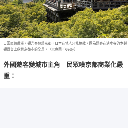
日圓貶值嚴重，觀光客逼爆京都，日本在地人只能遠離。圖為遊客在清水寺的木製
觀景台上欣賞京都市的全景。（示意圖／Getty）
外國遊客變城市主角 民眾嘆京都商業化嚴
重：