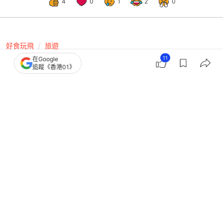
4
0
1
2
0
好食玩飛
旅遊
11
在Google
日本旅遊6大親身體驗 踩單車禁戴耳
追蹤《香港01》
機 溫差愈大楓葉顏色愈鮮明
撰文：
LIVE JAPAN