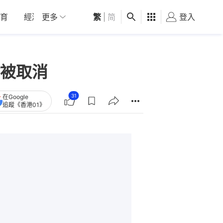
育
經濟
更多
01深圳
繁
觀點
|
简
健康
好食玩飛
登入
女
被取消
31
在Google
追蹤《香港01》