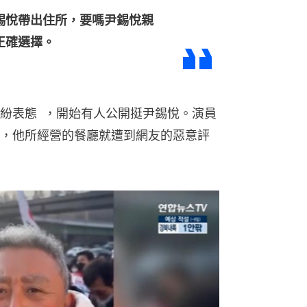
錫悅帶出住所，要嗎尹錫悅親
正確選擇。
紛表態  ，開始有人公開挺尹錫悅。演員
，他所經營的餐廳就遭到網友的惡意評