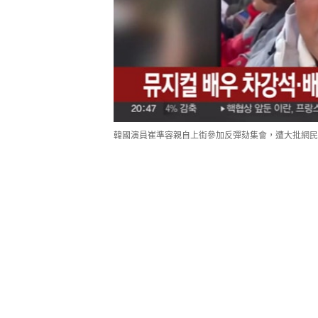
韓國演員崔準容親自上街參加反彈劾集會，遭大批網民攻擊