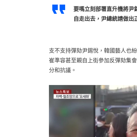
要嗎立刻部署直升機將尹
自走出去，尹總統請做出
支不支持彈劾尹錫悅，韓國藝人也紛
崔準容甚至親自上街參加反彈劾集會
分和抗議。