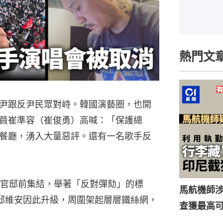
熱門文
尹跟反尹民眾對峙。韓國演藝圈，也開
員崔準容（崔俊勇）高喊：「保護總
餐廳，湧入大量惡評。還有一名歌手反
官邸前集結，舉著「反對彈劾」的標
馬航機師
官邸維安因此升級，周圍架起層層鐵絲網，
查獲最高