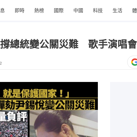
息
即時
熱榜
國際
中國
科技
生活
體
撐總統變公關災難 歌手演唱會
2