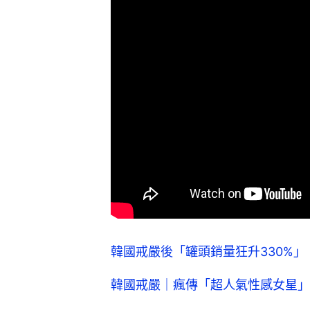
韓國戒嚴後「罐頭銷量狂升330%
韓國戒嚴｜瘋傳「超人氣性感女星」