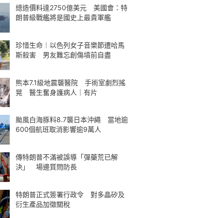
總造價料達2750億美元 美國會：特
朗普級戰艦將是國史上最貴軍艦
珍惜生命︱以色列女子音樂節遭哈馬
斯殺害 男友難忘創傷墳前自盡
熊本7.1級地震襲醫院 手術室劇烈搖
晃 醫生奮身護病人｜有片
颱風白海豚料8.7襲日本沖繩 當地逾
600個航班取消影響逾9萬人
傳特朗普不滿被誤導「彈藥荒已解
決」 場邊質問防長
特朗普正式簽署行政令 對多晶矽及
衍生產品加徵關稅