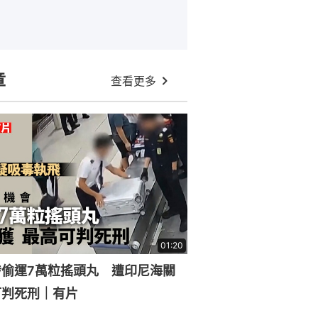
章
查看更多
01:20
涉偷運7萬粒搖頭丸 遭印尼海關
可判死刑｜有片