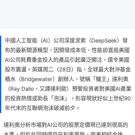
中國人工智能（AI）公司深度求索（DeepSeek）發
布的最新開源模型，因開發成本低、性能卻直追美國
AI公司耗費重金投入的產品引起廣泛關注，還令美國
股市震盪。英媒周二（28日）指，全球最大對沖基金
橋水（Bridgewater）創辦人，號稱「鱷王」達利奧
（Ray Dalio，又譯達利歐）預警投資者對美國AI產業
的投資熱情或助長「泡沫」，形容現狀好似上世紀90
年代末的互聯網泡沫破滅前夕。
達利奧分析市場對AI公司的股票定價現已達到很高的
水準，但於此同時還存在利率風險，兩者相結合後