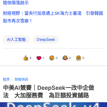
鎧俠隕落啟示
財經視野｜當央行加息遇上SK海力士暴瀉 引發韓國
股市再次雪崩！
AI人工智能
DeepSeek
9
1
0
0
0
經濟
財經快訊
中美AI競賽｜DeepSeek一改中企做
法 大加服務費 為巨額投資舖路