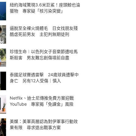
紐約海域驚現3.6米巨鯊！座頭鯨也淪
獵物 專家疑「核污染突變」
逼脫至全裸火燒體毛 日女找朋友殘
酷虐死前男友 主犯判無期徒刑
珍惜生命︱以色列女子音樂節遭哈馬
斯殺害 男友難忘創傷墳前自盡
泰國足球賽遇雷擊 24歲球員遭擊中
身亡 另有12人受傷｜慎入
Netflix、迪士尼傳推免費方案迎戰
YouTube 專家揭「免課金」風險
美媒：美軍高層認為對伊軍事行動效
果有限 尋求退出戰事方案