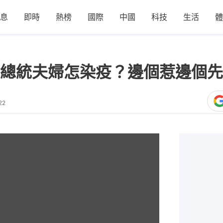
息
即時
熱榜
國際
中國
科技
生活
體
總統夫婦怎染疫？邊個惹邊個先
22