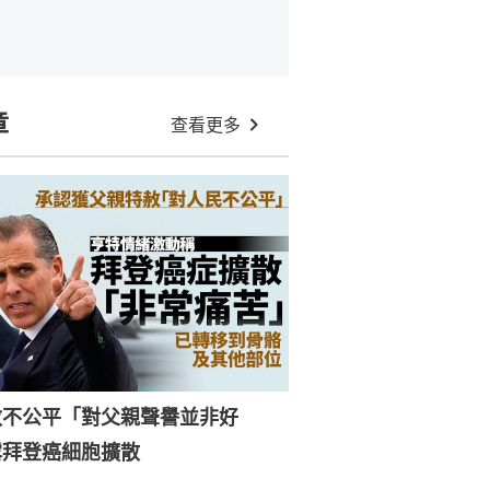
章
查看更多
赦不公平「對父親聲譽並非好
露拜登癌細胞擴散