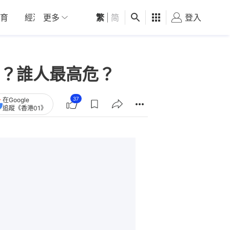
育
經濟
更多
01深圳
繁
觀點
|
简
健康
好食玩飛
登入
女
？誰人最高危？
37
在Google
追蹤《香港01》