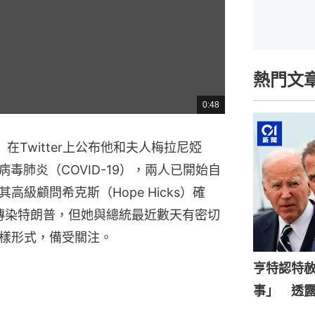
熱門文
0:48
總
共
時
間
p）在Twitter上公布他和夫人梅拉尼婭
型冠病毒肺炎（COVID-19），兩人已開始自
級顧問希克斯（Hope Hicks）確
她傳染特朗普，但她與總統最近數天有密切
樣形式，備受關注。
亨特認特
事」 透