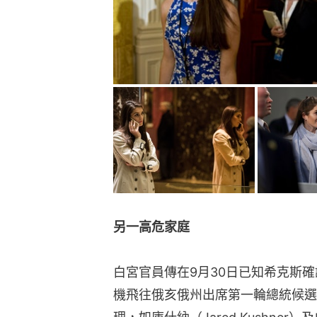
另一高危家庭
白宮官員傳在9月30日已知希克斯
機飛往俄亥俄州出席第一輪總統候選