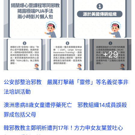
+
29
公安部整治邪教 嚴厲打擊藉「靈修」等名義從事非
法培訓活動
澳洲患病8歲女童遭停藥死亡 邪教組織14成員誤殺
罪成包括父母
韓邪教教主鄭明析遭判17年！方力申女友葉萱吐心