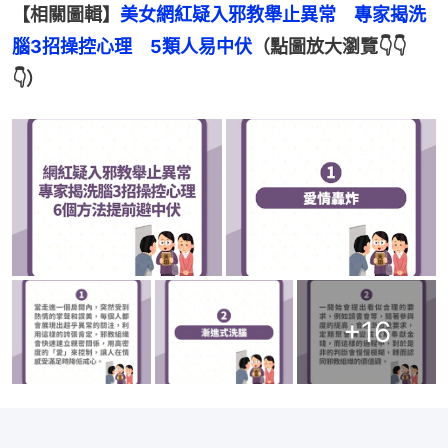
【相關圖輯】
美女網紅疑入邪教舉止異常　專家揭洗
腦3招操控心理　5類人易中伏
（點圖放大瀏覽👇👇
👇）
+
16