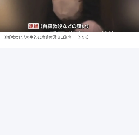
涉嫌教唆他人輕生的62歲算命師濱田淑惠。（NNN）