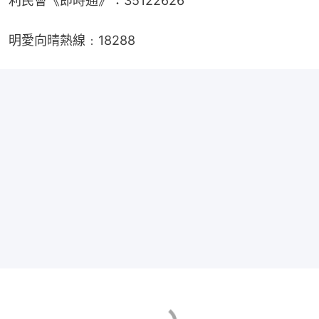
利民會《即時通》：35122626
明愛向晴熱線﹕18288