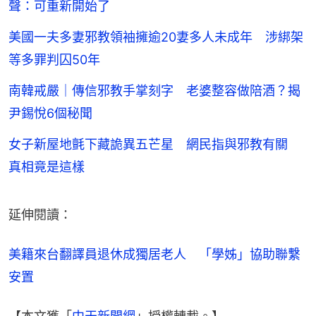
聲：可重新開始了
美國一夫多妻邪教領袖擁逾20妻多人未成年 涉綁架
等多罪判囚50年
南韓戒嚴｜傳信邪教手掌刻字 老婆整容做陪酒？揭
尹錫悅6個秘聞
女子新屋地氈下藏詭異五芒星 網民指與邪教有關
真相竟是這樣
延伸閱讀：
美籍來台翻譯員退休成獨居老人　「學姊」協助聯繫
安置