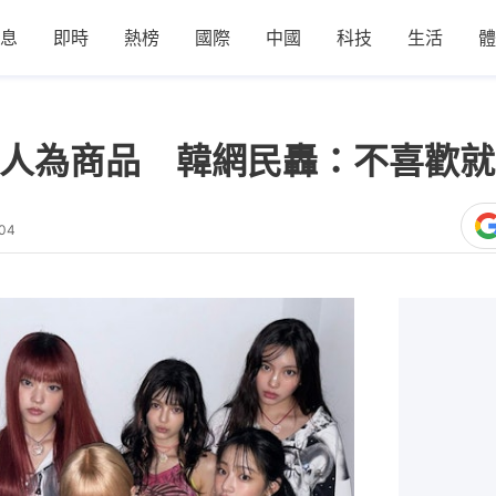
息
即時
熱榜
國際
中國
科技
生活
體
藝人為商品 韓網民轟：不喜歡
:04