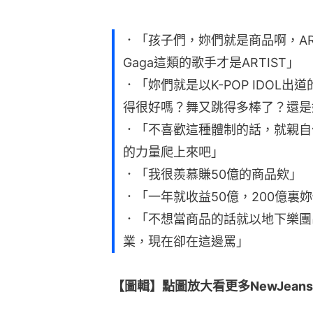
．「孩子們，妳們就是商品啊，ARTIST是
Gaga這類的歌手才是ARTIST」
．「妳們就是以K-POP IDOL出
得很好嗎？舞又跳得多棒了？還是
．「不喜歡這種體制的話，就親自
的力量爬上來吧」
．「我很羨慕賺50億的商品欸」
．「一年就收益50億，200億裏
．「不想當商品的話就以地下樂團出
業，現在卻在這邊罵」
【圖輯】點圖放大看更多NewJeans照片