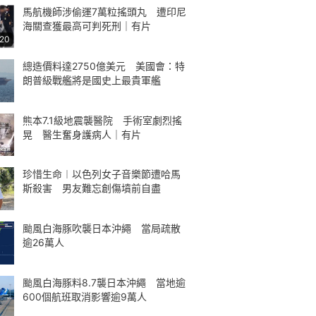
馬航機師涉偷運7萬粒搖頭丸 遭印尼
海關查獲最高可判死刑｜有片
:20
總造價料達2750億美元 美國會：特
朗普級戰艦將是國史上最貴軍艦
熊本7.1級地震襲醫院 手術室劇烈搖
晃 醫生奮身護病人｜有片
珍惜生命︱以色列女子音樂節遭哈馬
斯殺害 男友難忘創傷墳前自盡
颱風白海豚吹襲日本沖繩 當局疏散
逾26萬人
颱風白海豚料8.7襲日本沖繩 當地逾
600個航班取消影響逾9萬人