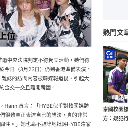
熱門文
1日被首爾中央法院判定不得獨立活動，她們得
於今日（3月23日）仍到香港準備表演。
E）雜誌的訪問內容被韓媒報道後，引起大
約金交一交且離開韓國。
，Hanni直言：「HYBE似乎對韓國媒體
泰國校園槍
們很難真正表達自己的想法，真的非常
方：疑犯
關注。」她也毫不避諱地批評HYBE這家