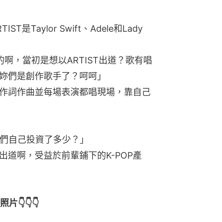
Taylor Swift、Adele和Lady
道的啊，當初是想以ARTIST出道？歌有唱
妳們是創作歌手了？呵呵」
作詞作曲並每場表演都唱現場，靠自己
妳們自己投資了多少？」
道啊，受益於前輩鋪下的K-POP產
👇👇👇