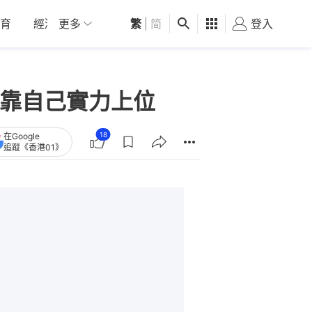
育
經濟
更多
01深圳
繁
觀點
|
简
健康
好食玩飛
登入
女
就靠自己實力上位
18
在Google
追蹤《香港01》