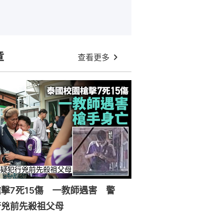
章
查看更多
擊7死15傷 一教師遇害 警
行兇前先殺祖父母