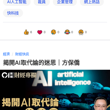
AI人工智能
裁員
企業管理
網上熱話
快科技
6
0
0
0
0
經濟
財經快訊
揭開AI取代論的迷思｜方保僑