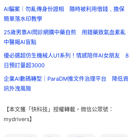
AI騙案｜勿亂傳身份證相 隨時被利用借錢﹑擔保
簡單落水印教學
25歲男靠AI問診網購中藥自煎 用錯藥致氣血紊亂
中醫揭AI盲點
優必選超仿生機械人U1系列！情感陪伴AI女朋友 8
日預訂量超3000
企業AI數碼轉型｜ParaDM推文件治理平台 降低資
訊外洩風險
【本文獲「快科技」授權轉載，微信公眾號：
mydrivers】