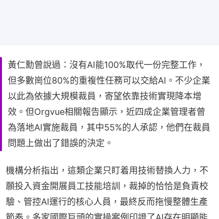
黃仁勳曾說過：沒有AI能100%取代一份完整工作，
但多數崗位80%的重複性任務可以交給AI。不少企業
以此為依據大規模裁員，寄望依靠技術實現降本增
效。但Orgvue相關報告顯示，近四成企業管理者曾
為落地AI實施裁員，其中55%的人承認，他們在裁員
問題上做出了錯誤的決定。
機構分析指出，這類企業只盯着用技術替換人力，不
願投入資金開展員工技能培訓，裁掉的恰恰是負責校
驗、管控AI運行的核心人員，最終反而拖慢整體生產
節奏。多家國際巨頭的實操案例印證了AI存在明顯能