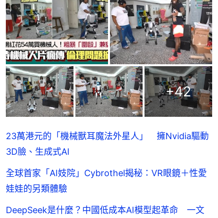
+
42
23萬港元的「機械獸耳魔法外星人」 擁Nvidia驅動
3D臉、生成式AI
全球首家「AI妓院」Cybrothel揭秘：VR眼鏡＋性愛
娃娃的另類體驗
DeepSeek是什麼？中國低成本AI模型起革命 一文