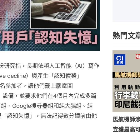
熱門文
份研究指，長期依賴人工智能（AI）寫作
e decline）與產生「認知債務」
找來54名參加者，讓他們戴上腦電圖
m，EEG）設備，並要求他們在4個月內完成多篇
T組、Google搜尋器組和純大腦組。結
者出現「認知失憶」，無法記得數分鐘前由他
馬航機師
查獲最高