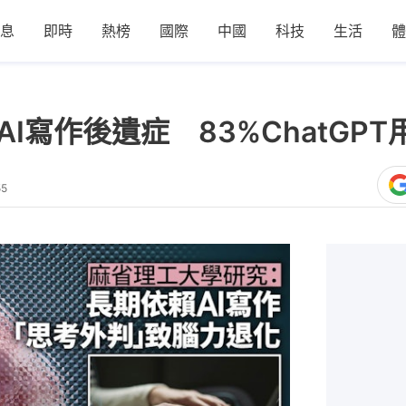
息
即時
熱榜
國際
中國
科技
生活
體
AI寫作後遺症 83%ChatGP
55