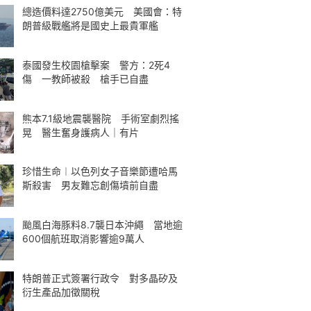
總造價料達2750億美元 美國會：特
朗普級戰艦將是國史上最貴軍艦
泰國發生校園槍擊案 警方：2死4
傷 一教師被殺 槍手已自盡
熊本7.1級地震襲醫院 手術室劇烈搖
晃 醫生奮身護病人｜有片
珍惜生命︱以色列女子音樂節遭哈馬
斯殺害 男友難忘創傷墳前自盡
颱風白海豚料8.7襲日本沖繩 當地逾
600個航班取消影響逾9萬人
特朗普正式簽署行政令 對多晶矽及
衍生產品加徵關稅