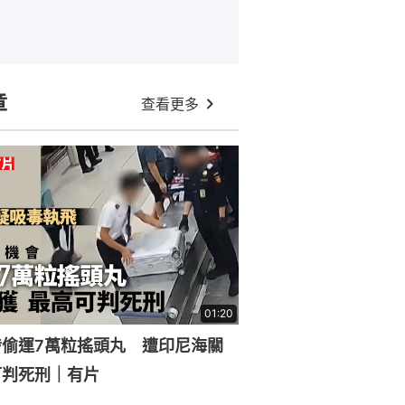
章
查看更多
01:20
涉偷運7萬粒搖頭丸 遭印尼海關
可判死刑｜有片