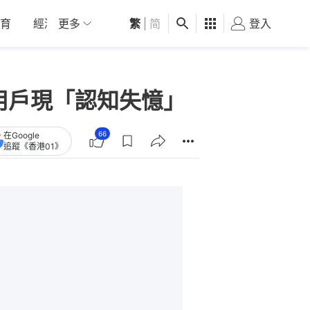
育
經濟
更多
01深圳
繁
觀點
|
简
健康
好食玩飛
登入
女
T用戶現「認知失憶」
66
在Google
追蹤《香港01》