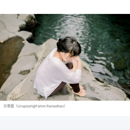
示意圖（Unsplash@Fahmi Ramadhan）