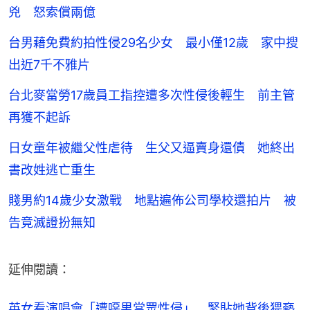
兇 怒索償兩億
台男藉免費約拍性侵29名少女 最小僅12歲 家中搜
出近7千不雅片
台北麥當勞17歲員工指控遭多次性侵後輕生 前主管
再獲不起訴
日女童年被繼父性虐待 生父又逼賣身還債 她終出
書改姓逃亡重生
賤男約14歲少女激戰 地點遍佈公司學校還拍片 被
告竟滅證扮無知
延伸閱讀：
英女看演唱會「遭噁男當眾性侵」　緊貼她背後猥褻