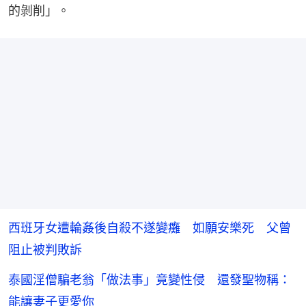
的剝削」。
西班牙女遭輪姦後自殺不遂變癱 如願安樂死 父曾
阻止被判敗訴
泰國淫僧騙老翁「做法事」竟變性侵 還發聖物稱：
能讓妻子更愛你