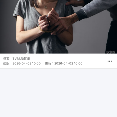
撰文：
TVBS新聞網
出版：
2026-04-02 10:00
更新：
2026-04-02 10:00