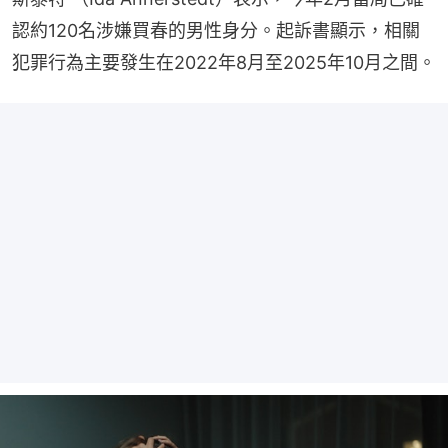
認約120名涉嫌買春的男性身分。起訴書顯示，相關
犯罪行為主要發生在2022年8月至2025年10月之間。