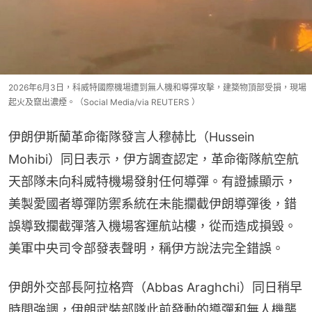
2026年6月3日，科威特國際機場遭到無人機和導彈攻擊，建築物頂部受損，現場
起火及竄出濃煙。（Social Media/via REUTERS ）
伊朗伊斯蘭革命衛隊發言人穆赫比（Hussein 
Mohibi）同日表示，伊方調查認定，革命衛隊航空航
天部隊未向科威特機場發射任何導彈。有證據顯示，
美製愛國者導彈防禦系統在未能攔截伊朗導彈後，錯
誤導致攔截彈落入機場客運航站樓，從而造成損毀。
美軍中央司令部發表聲明，稱伊方說法完全錯誤。
伊朗外交部長阿拉格齊（Abbas Araghchi）同日稍早
時間強調，伊朗武裝部隊此前發動的導彈和無人機襲