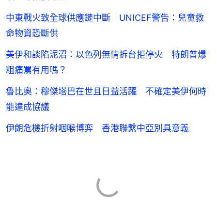
中東戰火致全球供應鏈中斷 UNICEF警告：兒童救
命物資恐斷供
美伊和談陷泥沼：以色列無情拆台拒停火 特朗普爆
粗痛罵有用嗎？
魯比奧：穆傑塔巴在世且日益活躍 不確定美伊何時
能達成協議
伊朗危機折射咽喉博弈 香港聯繫中亞別具意義