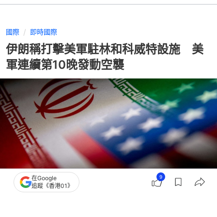
國際
即時國際
伊朗稱打擊美軍駐林和科威特設施 美
軍連續第10晚發動空襲
9
在Google
追蹤《香港01》
撰文：
蕭通
出版：
2026-07-21 04:41
更新：
2026-07-21 04:41