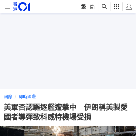
繁
|
简
國際
即時國際
美軍否認驅逐艦遭擊中 伊朗稱美製愛
國者導彈致科威特機場受損