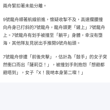
兩舟緊扣著未能分離。
9號龍舟順著航線前進，懷疑收掣不及，高速攔腰撞
向舟身已打斜的7號龍舟，龍舟頭更「鏟上」7號龍舟
上。7號龍舟有划手被撞至「躺平」身體，幸沒有墮
海，其他隊友見狀出手推開9號舟船頭。
7號龍舟慘遭「前後夾擊」，估計為「鼓手」的女子突
然衝口而出「薩莉亞！」，被撞划手則抱怨「想避都
避唔到」，女子「X！我哋本身第二㗎！」