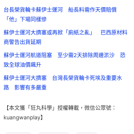
台長榮貨輪卡蘇伊士運河 船長料需作天價賠償
「他」下場同樣慘
蘇伊士運河大擠塞或再掀「廁紙之亂」 巴西原材料
商警告出貨延期
蘇伊士運河航道阻塞 至少需2天排除周邊淤沙 恐
致全球油價飆升
蘇伊士運河大擠塞 台灣長榮貨輪卡死埃及重要水
路 影響有多嚴重
【本文獲「狂丸科學」授權轉載，微信公眾號：
kuangwanplay】