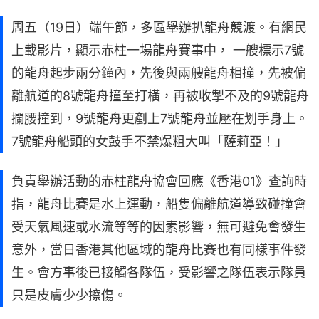
周五（19日）端午節，多區舉辦扒龍舟競渡。有網民
上載影片，顯示赤柱一場龍舟賽事中， 一艘標示7號
的龍舟起步兩分鐘內，先後與兩艘龍舟相撞，先被偏
離航道的8號龍舟撞至打橫，再被收掣不及的9號龍舟
攔腰撞到，9號龍舟更剷上7號龍舟並壓在划手身上。
7號龍舟船頭的女鼓手不禁爆粗大叫「薩莉亞！」
負責舉辦活動的赤柱龍舟協會回應《香港01》查詢時
指，龍舟比賽是水上運動，船隻偏離航道導致碰撞會
受天氣風速或水流等等的因素影響，無可避免會發生
意外，當日香港其他區域的龍舟比賽也有同樣事件發
生。會方事後已接觸各隊伍，受影響之隊伍表示隊員
只是皮膚少少擦傷。