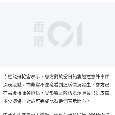
播
放
0:00
總
影
共
片
時
間
赤柱龍舟協會表示，會方對於當日船隻碰撞意外事件
深表遺憾，亦非常不願意看到這樣情況發生，會方已
在事後接觸各隊伍，受影響之隊伍表示隊員只是皮膚
少少擦傷，對於可完成比賽他們表示開心。