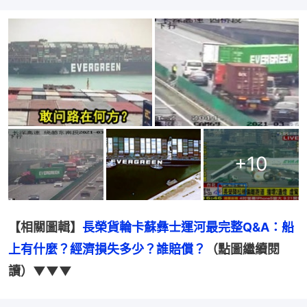
+
10
【相關圖輯】
長榮貨輪卡蘇彝士運河最完整Q&A：船
上有什麼？經濟損失多少？誰賠償？
（點圖繼續閱
讀）▼▼▼