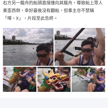
右方另一龍舟的船頭直接撞向其龍舟，導致船上眾人
東歪西倒，幸好最後沒有翻船，但事主亦不禁稱
「嘩，X」，片段至此告終。