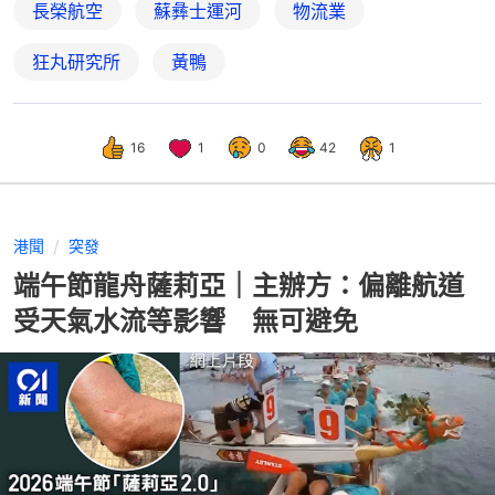
長榮航空
蘇彝士運河
物流業
狂丸研究所
黃鴨
16
1
0
42
1
港聞
突發
端午節龍舟薩莉亞｜主辦方：偏離航道
受天氣水流等影響 無可避免