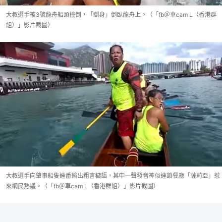
大叔選手被3號龍舟船頭撞倒，「瞓身」倒臥龍舟上。（「fb＠車cam L（香港群
組）」影片截圖）
大叔選手向肇事船隻連番輸出粗言穢語，其中一聲發音神似連鎖餐廳「薩莉亞」惹
來網民熱議。（「fb＠車cam L（香港群組）」影片截圖）