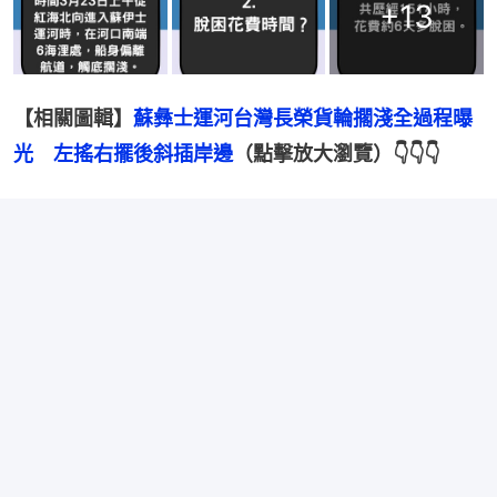
+
13
【相關圖輯】
蘇彝士運河台灣長榮貨輪擱淺全過程曝
光　左搖右擺後斜插岸邊
（點擊放大瀏覽）👇👇👇