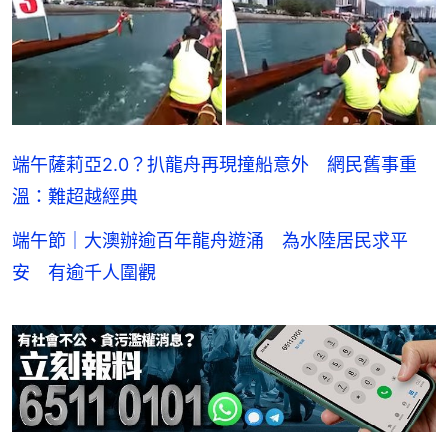
端午薩莉亞2.0？扒龍舟再現撞船意外 網民舊事重
溫：難超越經典
端午節｜大澳辦逾百年龍舟遊涌 為水陸居民求平
安 有逾千人圍觀