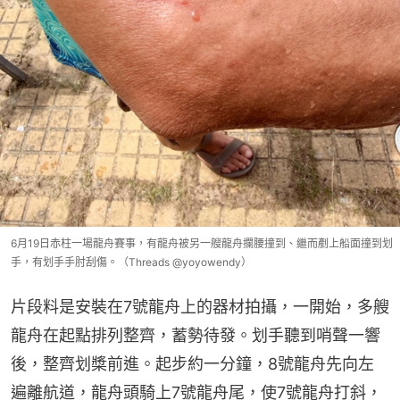
6月19日赤柱一場龍舟賽事，有龍舟被另一艘龍舟攔腰撞到、繼而剷上船面撞到划
手，有划手手肘刮傷。（Threads @yoyowendy）
片段料是安裝在7號龍舟上的器材拍攝，一開始，多艘
龍舟在起點排列整齊，蓄勢待發。划手聽到哨聲一響
後，整齊划槳前進。起步約一分鐘，8號龍舟先向左
遍離航道，龍舟頭騎上7號龍舟尾，使7號龍舟打斜，