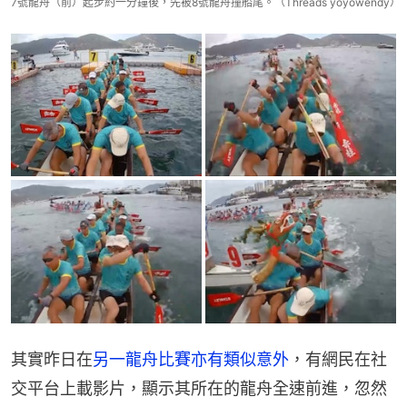
7號龍舟（前）起步約一分鐘後，先被8號龍舟撞船尾。（Threads yoyowendy）
其實昨日在
另一龍舟比賽亦有類似意外
，有網民在社
交平台上載影片，顯示其所在的龍舟全速前進，忽然