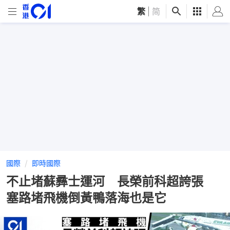
繁
|
简
國際
即時國際
不止堵蘇彞士運河 長榮前科超誇張
塞路堵飛機倒黃鴨落海也是它