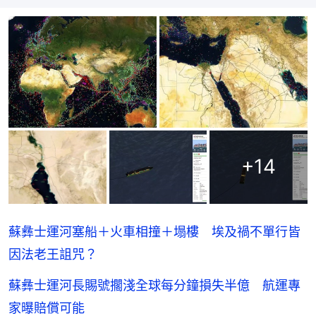
+
14
蘇彝士運河塞船＋火車相撞＋塌樓 埃及禍不單行皆
因法老王詛咒？
蘇彝士運河長賜號擱淺全球每分鐘損失半億 航運專
家曝賠償可能