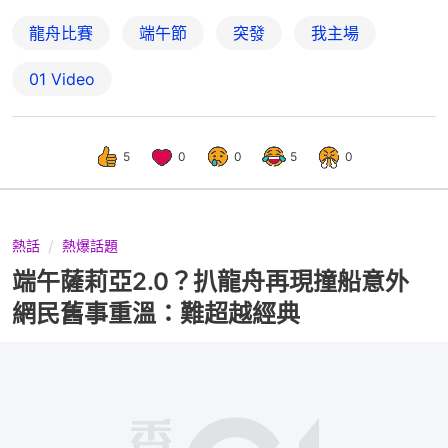
龍舟比賽
端午節
突發
我主場
01 Video
5
0
0
5
0
熱話
熱爆話題
端午薩莉亞2.0？扒龍舟再現撞船意外
網民舊事重溫：難超越經典