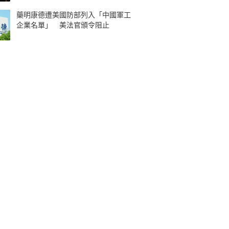
藥明康德遭美國防部列入「中國軍工
企業名單」 美法官頒令阻止