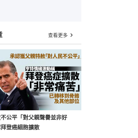
章
查看更多
赦不公平「對父親聲譽並非好
露拜登癌細胞擴散