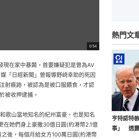
熱門文
0:54
總
共
時
間
發現在家中暴斃，首要嫌疑犯是曾為AV
日媒「日經新聞」曾報導野崎幸助的死因
注射痕跡，被認為是被口服餵食，才認
於被收押逮捕。
和歌山當地知名的紀州富豪，也是知名
亨特認特
在她們身上豪撒30億日圓(約港幣2.1億
事」 透
貴之後，每個月給女方100萬日圓(約港幣