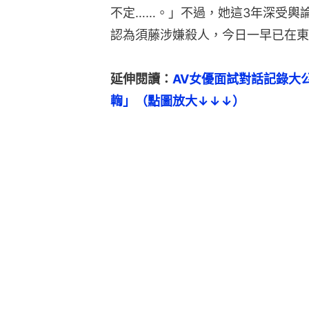
不定……。」不過，她這3年深受輿
認為須藤涉嫌殺人，今日一早已在東
延伸閱讀：
AV女優面試對話記錄大
輷」（點圖放大↓↓↓）