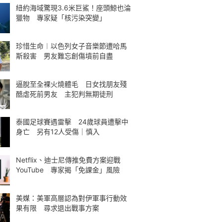
紐約海域驚現3.6米巨鯊！座頭鯨也淪
獵物 專家疑「核污染突變」
珍惜生命︱以色列女子音樂節遭哈馬
斯殺害 男友難忘創傷墳前自盡
逼脫至全裸火燒體毛 日女找朋友殘
酷虐死前男友 主犯判無期徒刑
泰國足球賽遇雷擊 24歲球員遭擊中
身亡 另有12人受傷｜慎入
Netflix、迪士尼傳推免費方案迎戰
YouTube 專家揭「免課金」風險
美媒：美軍高層認為對伊軍事行動效
果有限 尋求退出戰事方案