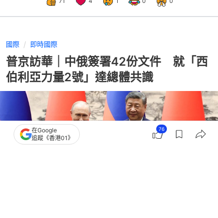
71
4
1
0
0
國際
即時國際
普京訪華｜中俄簽署42份文件 就「西
伯利亞力量2號」達總體共識
76
在Google
追蹤《香港01》
撰文：
林嘉敏