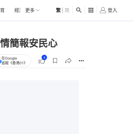
育
經濟
更多
01深圳
繁
觀點
|
简
健康
好食玩飛
登入
女
情簡報安民心
4
在Google
追蹤《香港01》