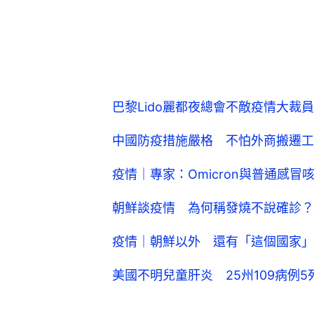
巴黎Lido麗都夜總會不敵疫情大裁
中國防疫措施嚴格 不怕外商搬遷工
疫情｜專家：Omicron與普通感
朝鮮談疫情 為何稱發燒不說確診？
疫情｜朝鮮以外 還有「這個國家」
美國不明兒童肝炎 25州109病例