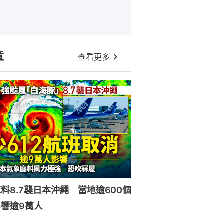
章
查看更多
料8.7襲日本沖繩 當地逾600個
響逾9萬人