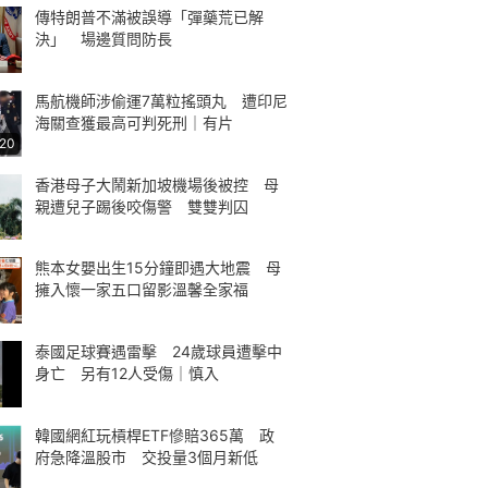
傳特朗普不滿被誤導「彈藥荒已解
決」 場邊質問防長
馬航機師涉偷運7萬粒搖頭丸 遭印尼
海關查獲最高可判死刑｜有片
:20
香港母子大鬧新加坡機場後被控 母
親遭兒子踢後咬傷警 雙雙判囚
熊本女嬰出生15分鐘即遇大地震 母
擁入懷一家五口留影溫馨全家福
泰國足球賽遇雷擊 24歲球員遭擊中
身亡 另有12人受傷｜慎入
韓國網紅玩槓桿ETF慘賠365萬 政
府急降溫股市 交投量3個月新低