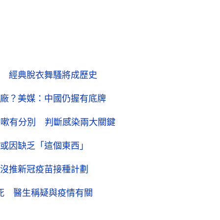
員 經典脫衣舞騷將成歷史
廠？美媒：中國仍握有底牌
冒咳嗽有分別 判斷感染兩大關鍵
或因缺乏「這個東西」
沒推新冠疫苗接種計劃
5死 醫生稱疑與疫情有關