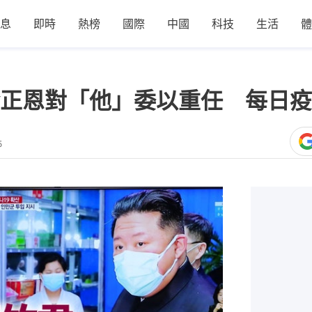
息
即時
熱榜
國際
中國
科技
生活
體
正恩對「他」委以重任 每日疫
5