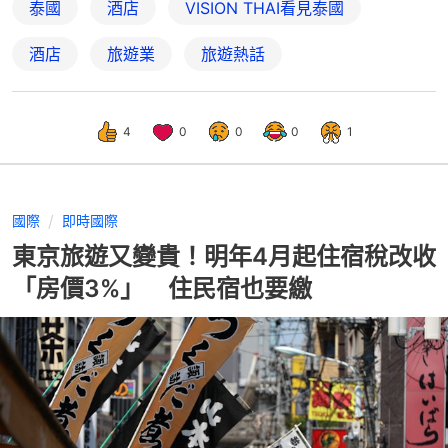
泰國
酒店
VISION THAI看見泰國
酒店
旅遊業
旅遊熱話
4
0
0
0
1
國際
即時國際
東京旅遊又變貴！明年4月起住宿稅改收
「房價3%」 住民宿也要繳