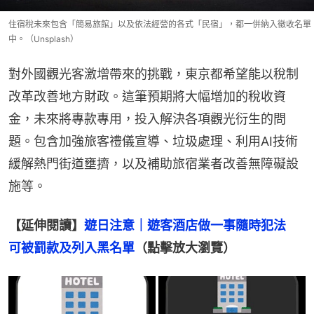
住宿稅未來包含「簡易旅館」以及依法經營的各式「民宿」，都一併納入徵收名單
中。（Unsplash）
對外國觀光客激增帶來的挑戰，東京都希望能以稅制
改革改善地方財政。這筆預期將大幅增加的稅收資
金，未來將專款專用，投入解決各項觀光衍生的問
題。包含加強旅客禮儀宣導、垃圾處理、利用AI技術
緩解熱門街道壅擠，以及補助旅宿業者改善無障礙設
施等。
【延伸閱讀】
遊日注意｜遊客酒店做一事隨時犯法　
可被罰款及列入黑名單
（點擊放大瀏覽）