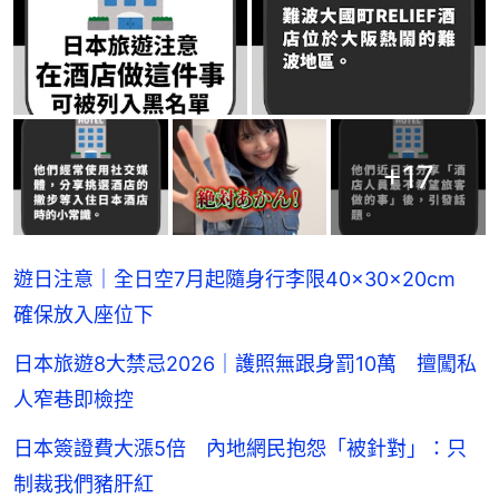
+
17
遊日注意｜全日空7月起隨身行李限40×30×20cm
確保放入座位下
日本旅遊8大禁忌2026｜護照無跟身罰10萬 擅闖私
人窄巷即檢控
日本簽證費大漲5倍 內地網民抱怨「被針對」：只
制裁我們豬肝紅