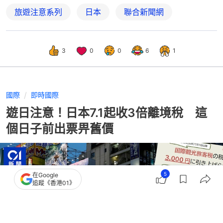
旅遊注意系列
日本
聯合新聞網
3
0
0
6
1
國際
即時國際
遊日注意！日本7.1起收3倍離境稅 這
個日子前出票畀舊價
5
在Google
追蹤《香港01》