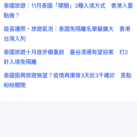
泰國旅遊︱11月泰國「開關」3種入境方式 香港人要
點做？
疫苗護照・旅遊氣泡｜泰國免隔離名單擬擴大 香港
台灣入列
泰國旅遊十月逐步續重啟 曼谷清邁有望迎客 打2
針入境免隔離
泰國振興旅遊無望？疫情再爆發3天近3千確診 景點
紛紛關閉