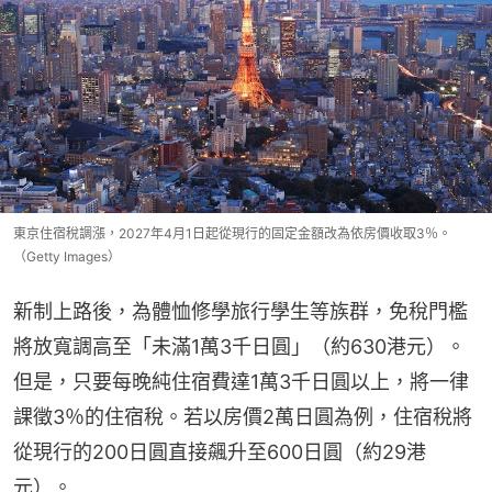
東京住宿稅調漲，2027年4月1日起從現行的固定金額改為依房價收取3％。
（Getty Images）
新制上路後，為體恤修學旅行學生等族群，免稅門檻
將放寬調高至「未滿1萬3千日圓」（約630港元）。
但是，只要每晚純住宿費達1萬3千日圓以上，將一律
課徵3％的住宿稅。若以房價2萬日圓為例，住宿稅將
從現行的200日圓直接飆升至600日圓（約29港
元）。