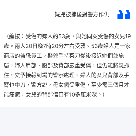
疑兇被捕後對警方作供
（編按：受傷的婦人約53歲，與她同案受傷的女兒19
歲。兩人20日晚7時20分左右受襲。53歲婦人是一家
商店的兼職員工。疑兇手持菜刀從後接近她們並施
襲，婦人肩部、腹部及背部嚴重受傷，但仍能將疑抓
住，交予接報到場的警察處理。婦人的女兒背部及手
臂也中刀，警方說，母女倆受重傷，至少需三個月才
能痊癒，女兒的背部傷口有10多厘米深。）