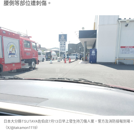
腰側等部位遭刺傷。
日本大分縣TSUTAYA佐伯店7月13日早上發生持刀傷人案，警方及消防接報到場。
（X/@takamon1119）