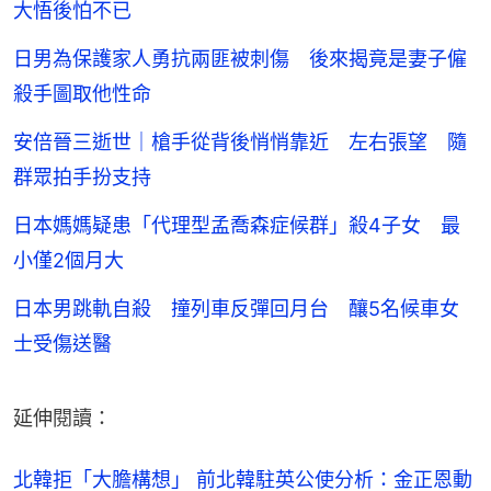
大悟後怕不已
日男為保護家人勇抗兩匪被刺傷 後來揭竟是妻子僱
殺手圖取他性命
安倍晉三逝世｜槍手從背後悄悄靠近 左右張望 隨
群眾拍手扮支持
日本媽媽疑患「代理型孟喬森症候群」殺4子女 最
小僅2個月大
日本男跳軌自殺 撞列車反彈回月台 釀5名候車女
士受傷送醫
延伸閱讀：
北韓拒「大膽構想」 前北韓駐英公使分析：金正恩動