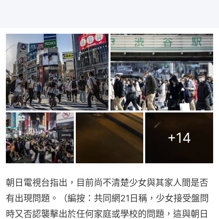
+
14
朝日電視台指出，目前尚不清楚少女與其家人間是否
有出現問題。（編按：共同網21日稱，少女接受盤問
時又否認襲擊出於任何家庭或學校的問題，這與朝日