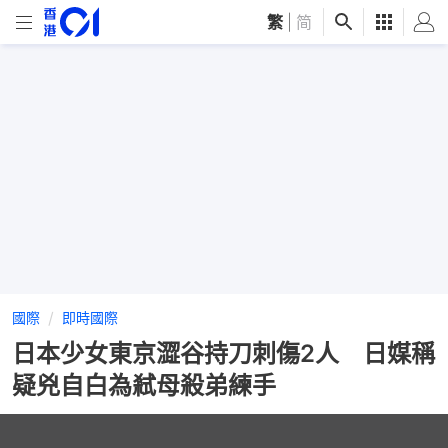
繁
|
简
國際
即時國際
日本少女東京澀谷持刀刺傷2人 日媒稱
疑兇自白為弒母殺弟練手