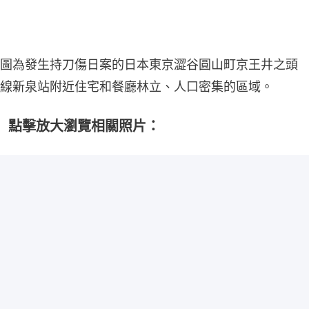
圖為發生持刀傷日案的日本東京澀谷圓山町京王井之頭
線新泉站附近住宅和餐廳林立、人口密集的區域。
點擊放大瀏覽相關照片：