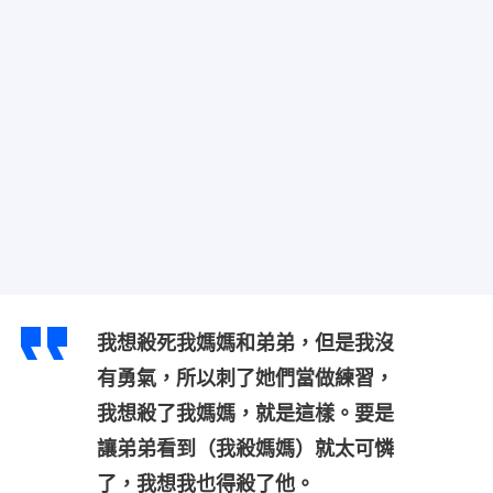
我想殺死我媽媽和弟弟，但是我沒
有勇氣，所以刺了她們當做練習，
我想殺了我媽媽，就是這樣。要是
讓弟弟看到（我殺媽媽）就太可憐
了，我想我也得殺了他。