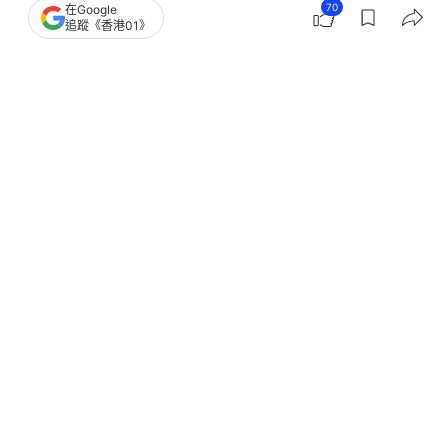
70
在Google
追蹤《香港01》
日本
日本
持刀傷人
2
0
0
2
0
國際
即時國際
日男稱生活困苦 企圖赴東京持刀隨機
襲擊尋死被捕