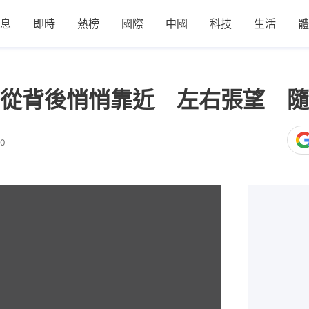
息
即時
熱榜
國際
中國
科技
生活
體
從背後悄悄靠近 左右張望 隨
20