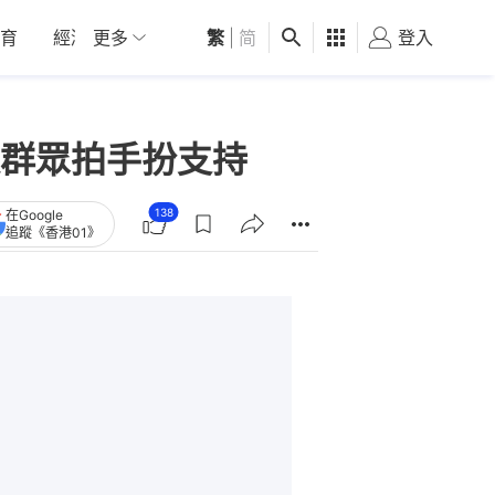
育
經濟
更多
01深圳
繁
觀點
|
简
健康
好食玩飛
登入
女
群眾拍手扮支持
138
在Google
追蹤《香港01》