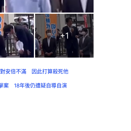
+
1
對安倍不滿 因此打算殺死他
擊案 18年後仍遭疑自導自演