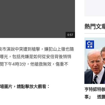
熱門文
0:57
總
共
時
間
良市演說中突遭到槍擊，嫌犯山上徹也隨
曝光，包括兇嫌是如何從安倍背後悄悄
間下午4時3分，他搶救無效，傷重不
場圖片，請點擊放大觀看：
亨特認特
事」 透