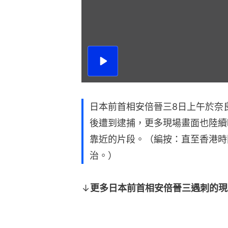
播
放
影
片
日本前首相安倍晉三8日上午於奈
後遭到逮捕，更多現場畫面也陸續
靠近的片段。（編按：直至香港時
治。）
↓
更多日本前首相安倍晉三遇刺的現