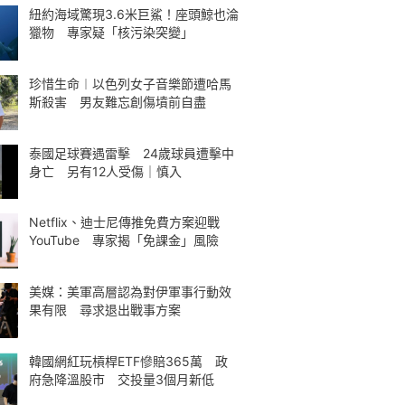
紐約海域驚現3.6米巨鯊！座頭鯨也淪
獵物 專家疑「核污染突變」
珍惜生命︱以色列女子音樂節遭哈馬
斯殺害 男友難忘創傷墳前自盡
泰國足球賽遇雷擊 24歲球員遭擊中
身亡 另有12人受傷｜慎入
Netflix、迪士尼傳推免費方案迎戰
YouTube 專家揭「免課金」風險
美媒：美軍高層認為對伊軍事行動效
果有限 尋求退出戰事方案
韓國網紅玩槓桿ETF慘賠365萬 政
府急降溫股市 交投量3個月新低