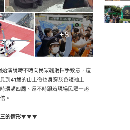
+
8
安倍開始演說時不時向民眾鞠躬揮手致意，這
見到41歲的山上徹也身穿灰色短袖上
時環顧四周、還不時跟着現場民眾一起
倍。
晉三的情形▼▼▼