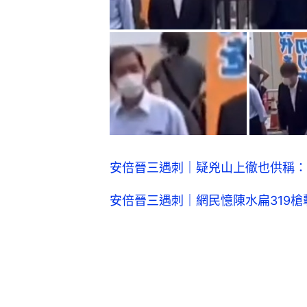
安倍晉三遇刺｜疑兇山上徹也供稱：
安倍晉三遇刺｜網民憶陳水扁319槍