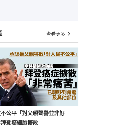
章
查看更多
赦不公平「對父親聲譽並非好
露拜登癌細胞擴散