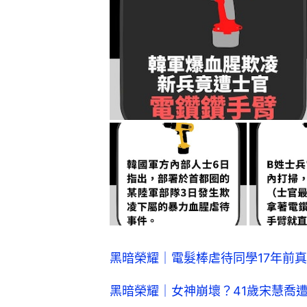
黑暗榮耀｜電髮棒虐待同學17年前
黑暗榮耀｜女神崩壞？41歲宋慧喬