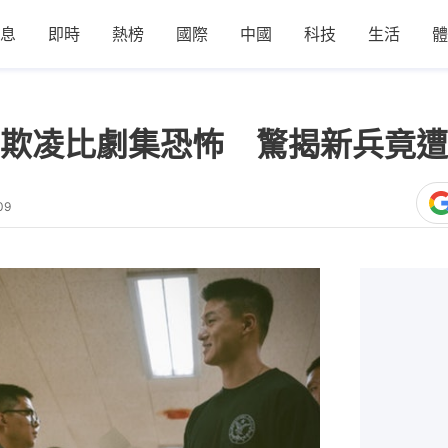
息
即時
熱榜
國際
中國
科技
生活
體
欺凌比劇集恐怖 驚揭新兵竟遭
09