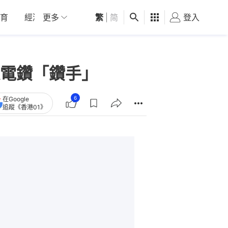
育
經濟
更多
01深圳
繁
觀點
|
简
健康
好食玩飛
登入
女
電鑽「鑽手」
6
在Google
追蹤《香港01》