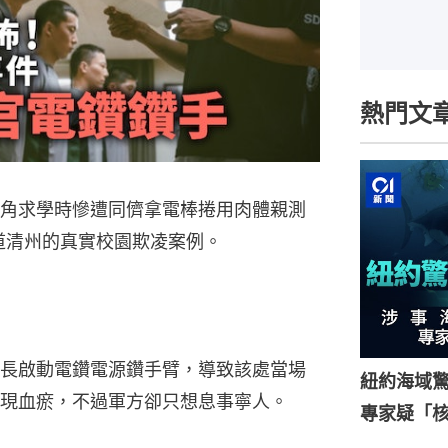
熱門文
述女主角求學時慘遭同儕拿電棒捲用肉體親測
北道清州的真實校園欺凌案例。
長啟動電鑽電源鑽手臂，導致該處當場
紐約海域驚
現血瘀，不過軍方卻只想息事寧人。
專家疑「