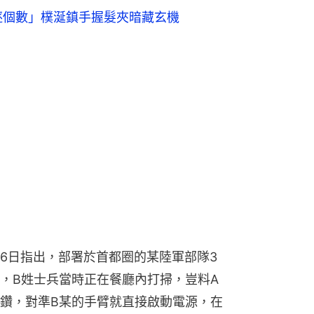
逐個數」樸涎鎮手握髮夾暗藏玄機
6日指出，部署於首都圈的某陸軍部隊3
，B姓士兵當時正在餐廳內打掃，豈料A
鑽，對準B某的手臂就直接啟動電源，在