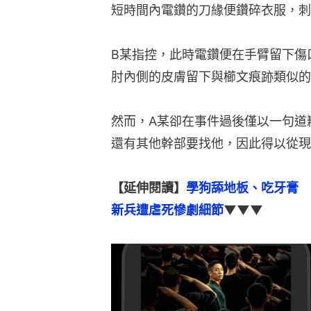
短時間內電鑽的刀緣便鑽碎衣服，刺
B某指控，此時電鑽便在手臂留下傷
肘內側的皮膚留下與櫛文痕跡類似的
然而，A某卻在事件過後僅以一句道
還有其他幹部要找他，因此得以從現
【延伸閱讀】
學狗舔地板、吃牙膏　
新兵遭虐死慘劇細節
▼▼▼