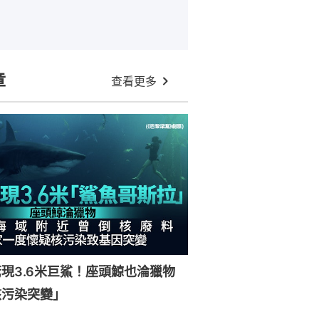
章
查看更多
現3.6米巨鯊！座頭鯨也淪獵物
核污染突變」