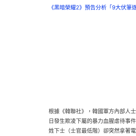
《黑暗榮耀2》預告分析「9大伏筆
根據《韓聯社》，韓國軍方內部人士
日發生欺凌下屬的暴力血腥虐待事件
姓下士（士官最低階）卻突然拿著電