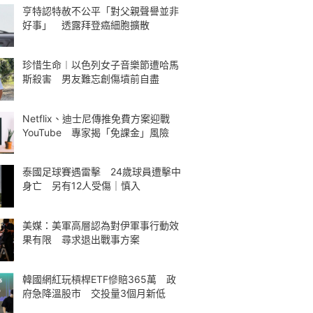
亨特認特赦不公平「對父親聲譽並非
好事」 透露拜登癌細胞擴散
珍惜生命︱以色列女子音樂節遭哈馬
斯殺害 男友難忘創傷墳前自盡
Netflix、迪士尼傳推免費方案迎戰
YouTube 專家揭「免課金」風險
泰國足球賽遇雷擊 24歲球員遭擊中
身亡 另有12人受傷｜慎入
美媒：美軍高層認為對伊軍事行動效
果有限 尋求退出戰事方案
韓國網紅玩槓桿ETF慘賠365萬 政
府急降溫股市 交投量3個月新低