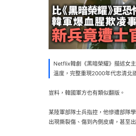
Netflix韓劇《黑暗榮耀》描
溫度，完整重現2000年代忠清
豈料，韓國軍方也有類似翻版。
某陸軍部隊士兵指控，他慘遭部隊學
出現撕裂傷、傷到內側皮膚，甚至出