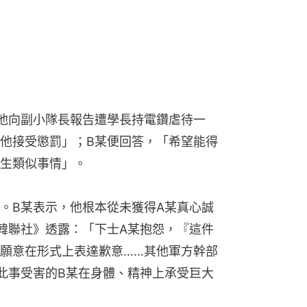
他向副小隊長報告遭學長持電鑽虐待一
他接受懲罰」；B某便回答，「希望能得
生類似事情」。
。B某表示，他根本從未獲得A某真心誠
韓聯社》透露：「下士A某抱怨，『這件
願意在形式上表達歉意……其他軍方幹部
此事受害的B某在身體、精神上承受巨大