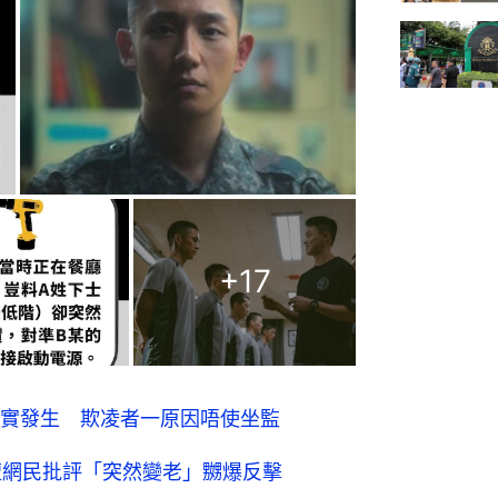
+
17
真實發生 欺凌者一原因唔使坐監
遭網民批評「突然變老」嬲爆反擊