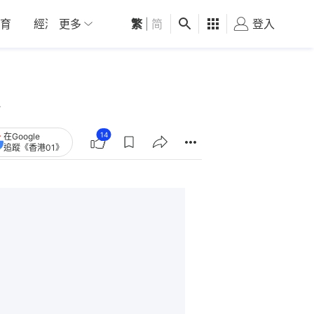
育
經濟
更多
01深圳
繁
觀點
|
简
健康
好食玩飛
登入
女
14
在Google
追蹤《香港01》