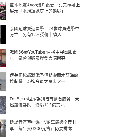
熊本地震Aeon爆炸喪妻 丈夫葬禮上
展示「本想讓她穿上的婚紗」
泰國足球賽遇雷擊 24歲球員遭擊中
身亡 另有12人受傷｜慎入
韓國56歲YouTuber直播中突然服毒
亡 疑曾與觀眾爆發言語衝突
傳美伊協議將賦予伊朗霍爾木茲海峽
控制權 為迄今最大讓步之一
De Beers坦承誤判培育鑽石威脅 天
然鑽價暴跌 慘虧1.13億美元
機場貴賓室逼爆 VIP專屬變全民共
享 每年交6200元會費仍要排隊