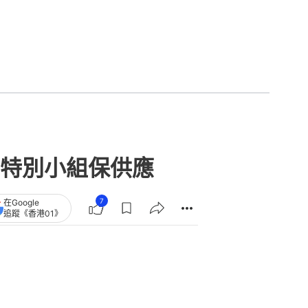
特別小組保供應
7
在Google
追蹤《香港01》