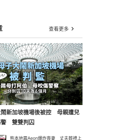
章
查看更多
大鬧新加坡機場後被控 母親遭兒
傷警 雙雙判囚
熊本地震Aeon爆炸喪妻 丈夫葬禮上