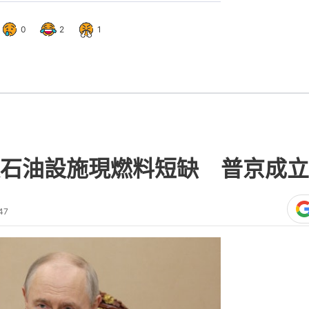
0
2
1
石油設施現燃料短缺 普京成立
47