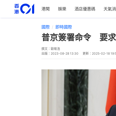
港聞
娛樂
酒店優惠碼
天氣消
國際
即時國際
普京簽署命令 要求
撰文：
歐敬洛
出版：
2023-08-28 13:30
更新：
2025-02-18 19: