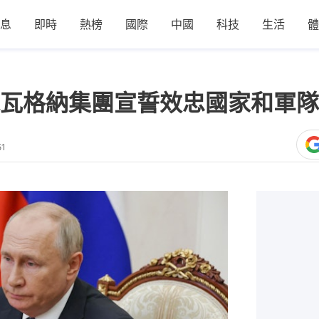
息
即時
熱榜
國際
中國
科技
生活
體
瓦格納集團宣誓效忠國家和軍隊
51