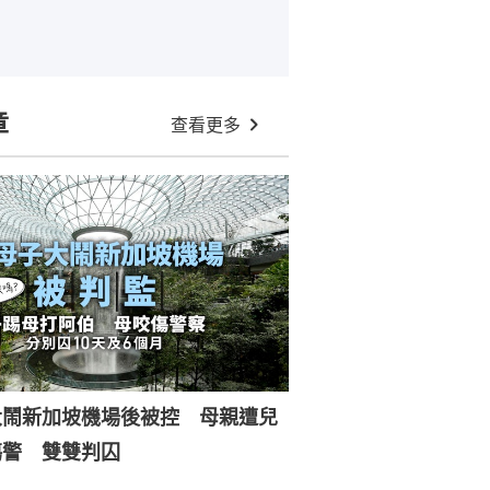
章
查看更多
大鬧新加坡機場後被控 母親遭兒
傷警 雙雙判囚