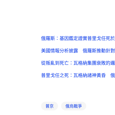
俄羅斯：基因鑑定證實普里戈任死於
美國情報分析披露 俄羅斯推動針對
從叛亂到死亡：瓦格納集團衰敗的邏
普里戈任之死：瓦格納諸神黃昏 俄
普京
俄烏戰爭