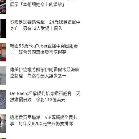
展示「本想讓她穿上的婚紗」
泰國足球賽遇雷擊 24歲球員遭擊中
身亡 另有12人受傷｜慎入
韓國56歲YouTuber直播中突然服毒
亡 疑曾與觀眾爆發言語衝突
傳美伊協議將賦予伊朗霍爾木茲海峽
控制權 為迄今最大讓步之一
De Beers坦承誤判培育鑽石威脅 天
然鑽價暴跌 慘虧1.13億美元
機場貴賓室逼爆 VIP專屬變全民共
享 每年交6200元會費仍要排隊