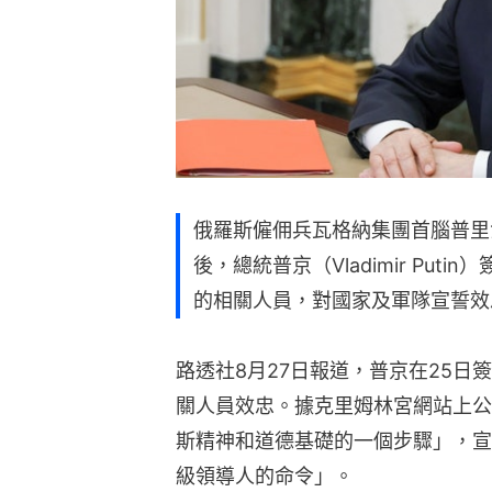
俄羅斯僱佣兵瓦格納集團首腦普里戈任（Y
後，總統普京（Vladimir Pu
的相關人員，對國家及軍隊宣誓效
路透社8月27日報道，普京在25
關人員效忠。據克里姆林宮網站上公
斯精神和道德基礎的一個步驟」，宣
級領導人的命令」。