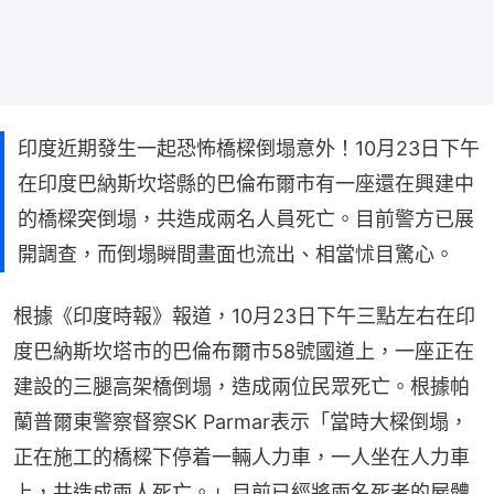
印度近期發生一起恐怖橋樑倒塌意外！10月23日下午
在印度巴納斯坎塔縣的巴倫布爾市有一座還在興建中
的橋樑突倒塌，共造成兩名人員死亡。目前警方已展
開調查，而倒塌瞬間畫面也流出、相當怵目驚心。
根據《印度時報》報道，10月23日下午三點左右在印
度巴納斯坎塔市的巴倫布爾市58號國道上，一座正在
建設的三腿高架橋倒塌，造成兩位民眾死亡。根據帕
蘭普爾東警察督察SK Parmar表示「當時大樑倒塌，
正在施工的橋樑下停着一輛人力車，一人坐在人力車
上，共造成兩人死亡。」目前已經將兩名死者的屍體