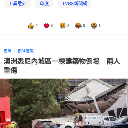
工業意外
印度
TVBS新聞網
9
0
2
5
8
國際
即時國際
澳洲悉尼內城區一棟建築物倒塌 兩人
重傷