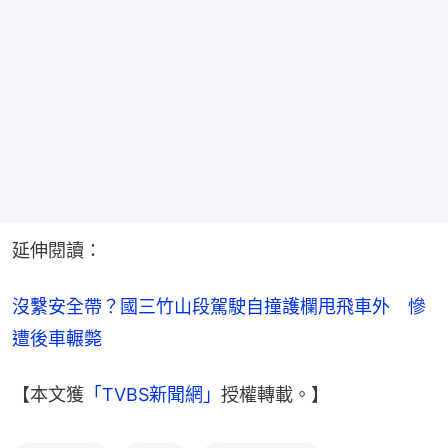
延伸閱讀：
沒繫安全帶？國三竹山段駕駛自撞護欄甩飛車外　慘
遭後車輾斃
【本文獲
「TVBS新聞網」
授權轉載。】