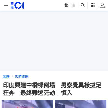
繁
|
简
國際
即時國際
印度興建中橋樑倒塌 男察覺異樣拔足
狂奔 最終難逃死劫｜慎入