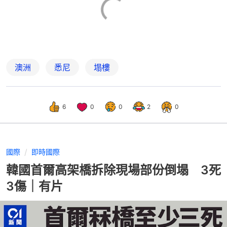
澳洲
悉尼
塌樓
6
0
0
2
0
國際
即時國際
韓國首爾高架橋拆除現場部份倒塌 3死
3傷｜有片