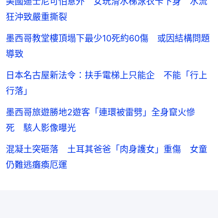
美國迪士尼可怕意外 女玩滑水梯泳衣卡下身 水流
狂沖致嚴重撕裂
墨西哥教堂樓頂塌下最少10死約60傷 或因結構問題
導致
日本名古屋新法令：扶手電梯上只能企 不能「行上
行落」
墨西哥旅遊勝地2遊客「連環被雷劈」全身竄火慘
死 駭人影像曝光
混凝土突砸落 土耳其爸爸「肉身護女」重傷 女童
仍難逃癱瘓厄運