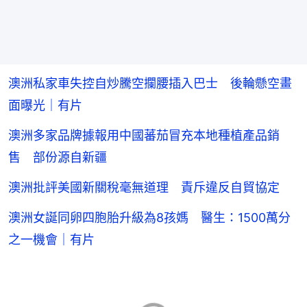
澳洲私家車失控自炒騰空攔腰插入巴士 後輪懸空畫
面曝光｜有片
澳洲多家品牌據報用中國蕃茄冒充本地種植產品銷
售 部份源自新疆
澳洲批評美國新關稅毫無道理 責斥違反自貿協定
澳洲女誕同卵四胞胎升級為8孩媽 醫生：1500萬分
之一機會｜有片