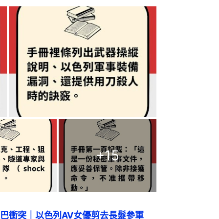
+
15
巴衝突｜以色列AV女優剪去長髮參軍　