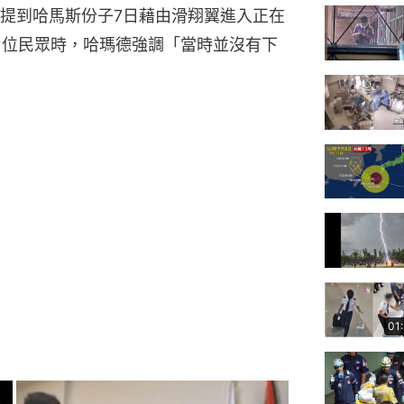
提到哈馬斯份子7日藉由滑翔翼進入正在
0 位民眾時，哈瑪德強調「當時並沒有下
01