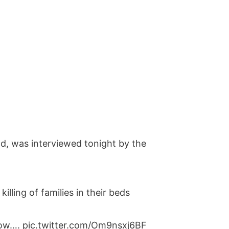
 was interviewed tonight by the
illing of families in their beds
know….
pic.twitter.com/Om9nsxj6BF