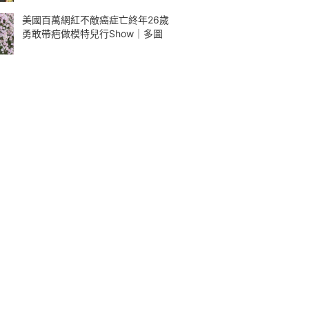
美國百萬網紅不敵癌症亡終年26歲
勇敢帶疤做模特兒行Show｜多圖