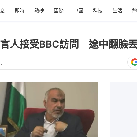
息
即時
熱榜
國際
中國
科技
生活
體
言人接受BBC訪問 途中翻臉
05