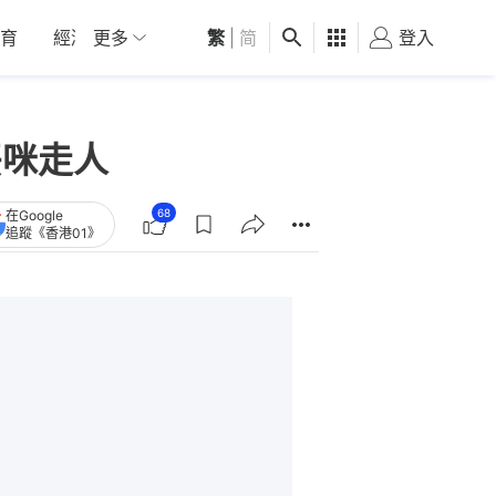
育
經濟
更多
01深圳
繁
觀點
|
简
健康
好食玩飛
登入
女
丟咪走人
68
在Google
追蹤《香港01》