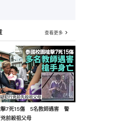
章
查看更多
擊7死15傷 5名教師遇害 警
行兇前殺祖父母