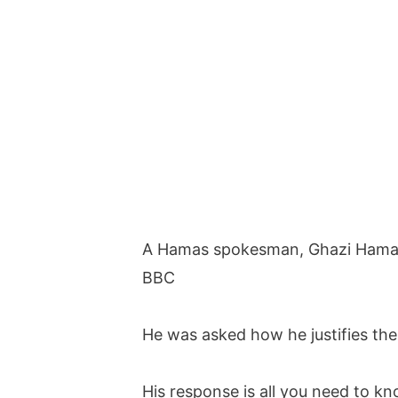
A Hamas spokesman, Ghazi Hamad,
BBC
He was asked how he justifies the k
His response is all you need to 