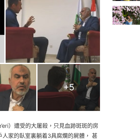
+
5
’eri）遭受的大屠殺，只見血跡斑斑的房
戶人家的臥室裏躺着3具腐爛的屍體， 甚