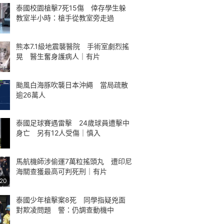
泰國校園槍擊7死15傷 倖存學生躲
教室半小時：槍手從教室旁走過
熊本7.1級地震襲醫院 手術室劇烈搖
晃 醫生奮身護病人｜有片
颱風白海豚吹襲日本沖繩 當局疏散
逾26萬人
泰國足球賽遇雷擊 24歲球員遭擊中
身亡 另有12人受傷｜慎入
馬航機師涉偷運7萬粒搖頭丸 遭印尼
海關查獲最高可判死刑｜有片
:20
泰國少年槍擊案8死 同學指疑兇面
對欺凌問題 警：仍調查動機中