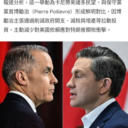
報道分析，這一舉動為卡尼帶來諸多民望，與保守黨
黨首博勵治（Pierre Poilievre）形成鮮明對比，因博
勵治主張通過削減政府開支、減稅與增產等拉動投
資，主動減少對美國依賴應對特朗普關稅衝擊。