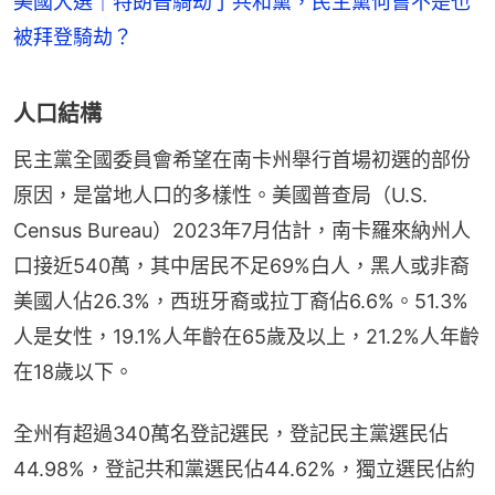
美國大選｜特朗普騎劫了共和黨，民主黨何嘗不是也
被拜登騎劫？
人口結構
民主黨全國委員會希望在南卡州舉行首場初選的部份
原因，是當地人口的多樣性。美國普查局（U.S. 
Census Bureau）2023年7月估計，南卡羅來納州人
口接近540萬，其中居民不足69%白人，黑人或非裔
美國人佔26.3%，西班牙裔或拉丁裔佔6.6%。51.3%
人是女性，19.1%人年齡在65歲及以上，21.2%人年齡
在18歲以下。
全州有超過340萬名登記選民，登記民主黨選民佔
44.98%，登記共和黨選民佔44.62%，獨立選民佔約