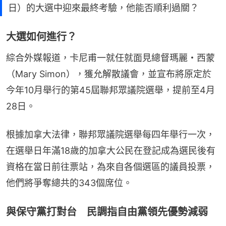
日）的大選中迎來最終考驗，他能否順利過關？
大選如何進行？
綜合外媒報道，卡尼甫一就任就面見總督瑪麗・西蒙
（Mary Simon），獲允解散議會，並宣布將原定於
今年10月舉行的第45屆聯邦眾議院選舉，提前至4月
28日。
根據加拿大法律，聯邦眾議院選舉每四年舉行一次，
在選舉日年滿18歲的加拿大公民在登記成為選民後有
資格在當日前往票站，為來自各個選區的議員投票，
他們將爭奪總共的343個席位。
與保守黨打對台 民調指自由黨領先優勢減弱