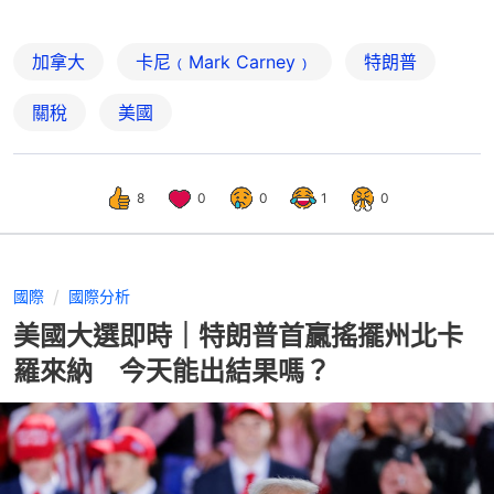
加拿大
卡尼﹙Mark Carney﹚
特朗普
關稅
美國
8
0
0
1
0
國際
國際分析
美國大選即時｜特朗普首贏搖擺州北卡
羅來納 今天能出結果嗎？