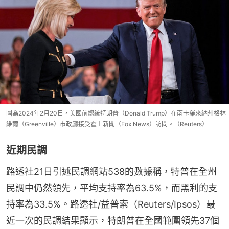
圖為2024年2月20日，美國前總統特朗普（Donald Trump）在南卡羅來納州格林
維爾（Greenville）市政廳接受霍士新聞（Fox News）訪問。（Reuters）
近期民調
路透社21日引述民調網站538的數據稱，特普在全州
民調中仍然領先，平均支持率為63.5%，而黑利的支
持率為33.5%。路透社/益普索（Reuters/Ipsos）最
近一次的民調結果顯示，特朗普在全國範圍領先37個