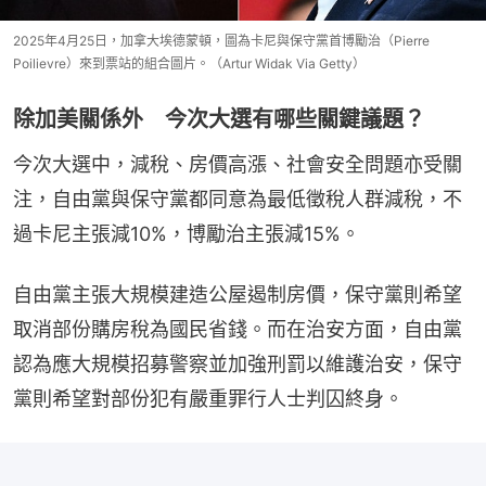
2025年4月25日，加拿大埃德蒙頓，圖為卡尼與保守黨首博勵治（Pierre
Poilievre）來到票站的組合圖片。（Artur Widak Via Getty）
除加美關係外 今次大選有哪些關鍵議題？
今次大選中，減稅、房價高漲、社會安全問題亦受關
注，自由黨與保守黨都同意為最低徵稅人群減稅，不
過卡尼主張減10%，博勵治主張減15%。
自由黨主張大規模建造公屋遏制房價，保守黨則希望
取消部份購房稅為國民省錢。而在治安方面，自由黨
認為應大規模招募警察並加強刑罰以維護治安，保守
黨則希望對部份犯有嚴重罪行人士判囚終身。