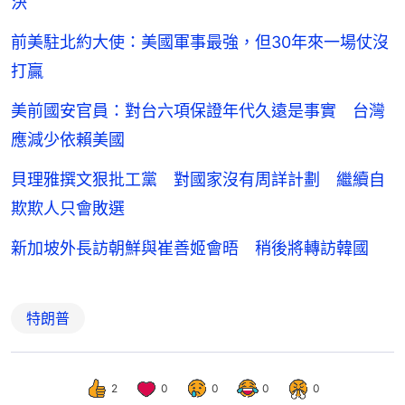
決
前美駐北約大使：美國軍事最強，但30年來一場仗沒
打贏
美前國安官員：對台六項保證年代久遠是事實 台灣
應減少依賴美國
貝理雅撰文狠批工黨 對國家沒有周詳計劃 繼續自
欺欺人只會敗選
新加坡外長訪朝鮮與崔善姬會晤 稍後將轉訪韓國
特朗普
2
0
0
0
0