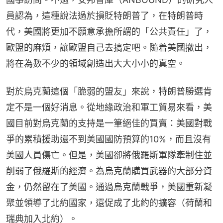
員認為，這種說法過於損貶特朗普了，在特朗普時
代，美國將更加不願意承擔所謂的「公共責任」了，
歐盟的麻煩，讓歐盟自己去搞定吧。隨着美國撤出，
將在為數不少的領域創造出大大小小的真空。
對於烏克蘭這個「脆弱的盟友」來說，特朗普勝選肯
定不是一個好消息。從地緣政治和軍工貿易來看，美
國目前對烏克蘭的支持是一筆絕佳的買賣：美國對戰
爭的累積援助還不到美國國防預算的10%，而且沒有
美國人員傷亡。但是，美國卻將俄羅斯軍隊牽制住並
削弱了俄羅斯的經濟。為烏克蘭購買武器的大部分資
金，仍然留在了美國。通過烏克蘭戰爭，美國重新凝
聚並領導了北約國家，還促成了北約的擴容（荷蘭和
瑞典加入北約）。