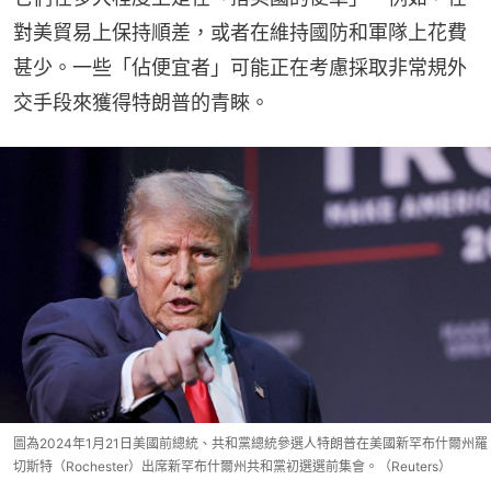
對美貿易上保持順差，或者在維持國防和軍隊上花費
甚少。一些「佔便宜者」可能正在考慮採取非常規外
交手段來獲得特朗普的青睞。
圖為2024年1月21日美國前總統、共和黨總統參選人特朗普在美國新罕布什爾州羅
切斯特（Rochester）出席新罕布什爾州共和黨初選選前集會。（Reuters）