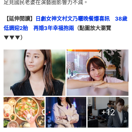
足見國民老婆在演藝圈影響力不減。
【延伸閱讀】
日劇女神文村文乃曬晚餐爆喜訊　38歲
低調迎2胎　再婚3年幸福抱兩
（點圖放大瀏覽
▼▼▼）
+
12