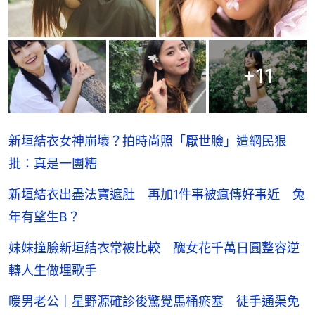
+
11
新垣結衣女神崩壞？拍時尚照「厭世臉」遭網民狠
批：真是一團糟
新垣結衣出盡法寶遮肚 再加1件事被瘋傳好事近 兔
年有望生B？
妹妹撞臉新垣結衣常被比較 醜女花千萬日圓整容逆
轉人生做埋歌手
暖男老公｜星野源確診後驚覺馬桶瘀塞 徒手通渠免