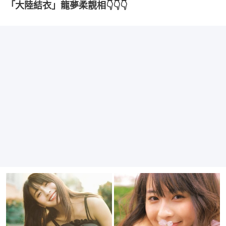
「大陸結衣」龍夢柔靚相👇👇👇