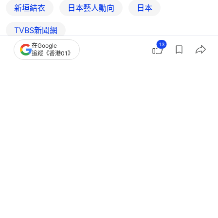
新垣結衣
日本藝人動向
日本
TVBS新聞網
13
在Google
追蹤《香港01》
2
0
0
0
0
熱話
開罐
日本人妻租婚紗嫌被三上悠亞穿過 遭
爆曾拍AV無碼片 貼文全刪光