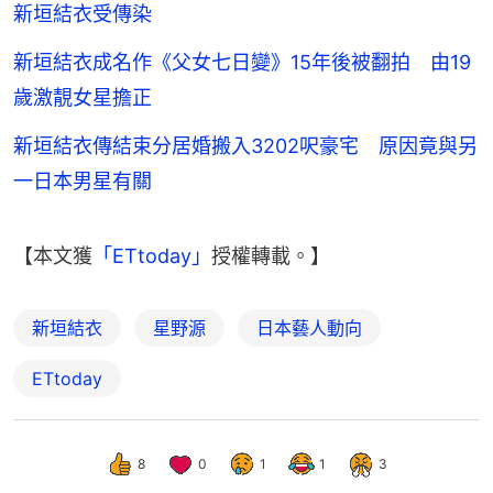
新垣結衣受傳染
新垣結衣成名作《父女七日變》15年後被翻拍 由19
歲激靚女星擔正
新垣結衣傳結束分居婚搬入3202呎豪宅 原因竟與另
一日本男星有關
【本文獲
「ETtoday」
授權轉載。】
新垣結衣
星野源
日本藝人動向
ETtoday
8
0
1
1
3