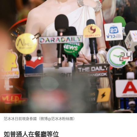
范冰冰日前現身泰國（微博@范冰冰粉絲團）
如普通人在餐廳等位