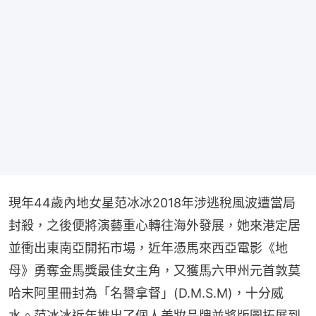
現年44歲內地女星范冰冰2018年涉逃稅風波遭當局
封殺，之後便將演藝重心轉往海外發展，她來港定居
並衝出東南亞開拓市場，近年憑馬來西亞電影《地
母》勇奪金馬獎最佳女主角，又獲馬六甲州元首敦莫
哈末阿里冊封為「名譽拿督」(D.M.S.M)，十分威
水。范冰冰近年推出了個人美妝品牌並將版圖拓展到