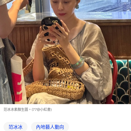
范冰冰素顏生圖。(77@小紅書)
范冰冰
內地藝人動向