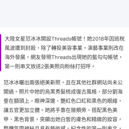
大陸女星范冰冰開設Threads帳號！她2018年因逃稅
風波遭到封殺，除了轉投美容事業，演藝事業則改在
海外發展，網友發現Threads出現她的藍勾勾帳號，
第一則串文放送2張美照向粉絲打招呼。
范冰冰曬出兩張絕美新照，且在其他社群網站尚未公
開過。照片中她的烏黑秀髮梳成復古風格，部分劉海
垂在額頭上，眼神深邃、艷紅色口紅和黑色的眼線，
讓五官更加立體。她將手靠在臉頰旁，搭配黑色美
甲、黑色背景，突顯出她白皙的膚色和精緻的妝容，
整體氛圍神秘且具有藝術感。紀念性的第一則串文，