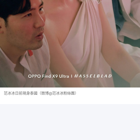
范冰冰日前現身泰國（微博@范冰冰粉絲團）