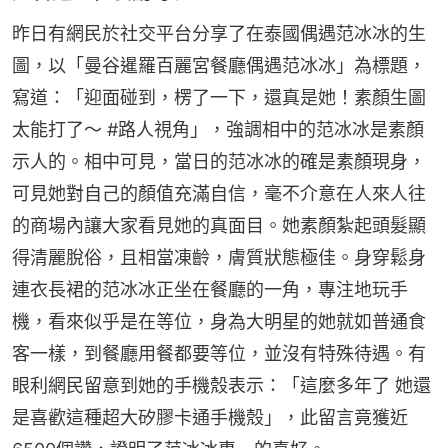
昨日有網民於社交平台分享了在泰國偶遇范冰冰的生
圖，以「曼谷暹羅百麗宮餐廳偶遇范冰冰」為標題，
寫道：「迎面碰到，楞了一下，還真是她！素顏生圖
太能打了～ #路人視角」，強調相中的范冰冰是素顏
示人的。相中可見，當日的范冰冰的確是素顏現身，
可見她對自己的顏值充滿自信，毫不介意在人來人往
的商場內讓大家看見她的真面目。她素顏紮起頭髮顯
得清麗脫俗，且相當凍齡，膚質狀態極佳。身穿鬆身
連衣長裙的范冰冰正坐在餐廳的一角，專注地玩手
機，看來似乎是在等位，身為大明星的她就如普通食
客一樣，到餐廳用餐都要等位，並沒有特殊待遇。有
眼利網民留意到她的手機殼表示：「這麼多年了 她還
是喜歡這種超大矽膠卡通手機殼」，此留言竟獲近