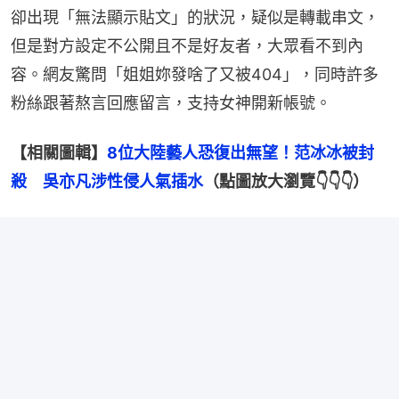
卻出現「無法顯示貼文」的狀況，疑似是轉載串文，
但是對方設定不公開且不是好友者，大眾看不到內
容。網友驚問「姐姐妳發啥了又被404」，同時許多
粉絲跟著熬言回應留言，支持女神開新帳號。
【相關圖輯】
8位大陸藝人恐復出無望！范冰冰被封
殺　吳亦凡涉性侵人氣插水
（點圖放大瀏覽👇👇👇）