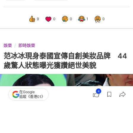
9
0
0
1
0
娛樂
即時娛樂
范冰冰現身泰國宣傳自創美妝品牌 44
歲驚人狀態曝光獲讚絕世美貌
4
在Google
追蹤《香港01》