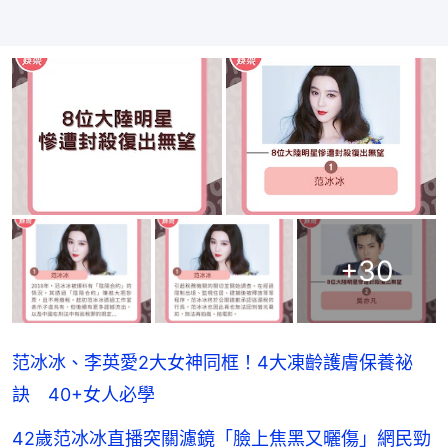
+
30
范冰冰、李英愛2大女神同框！4大凍齡護膚保養祕
訣 40+女人必學
42歲范冰冰直播突關濾鏡「臉上焦黑又曬傷」網民勁