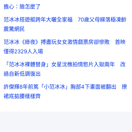
擔心：臉怎麼了
范冰冰搭遊艇跨年大曬全家福 70歲父母睇落極凍齡
震驚網民
范冰冰《綠夜》搏盡玩女女激情戲票房卻慘敗 首映
僅得2329人入場
「范冰冰裸體替身」女星沈樵拍情慾片入獄兩年 改
過自新低調復出
許傑輝8年前篤「小范冰冰」胸部4下畫面被翻出 撩
裙底掂腰樣樣齊