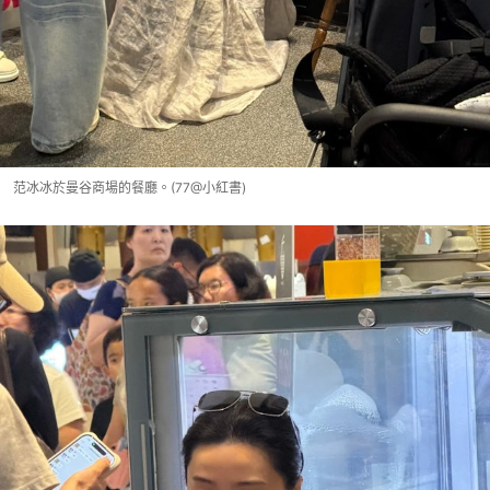
范冰冰於曼谷商場的餐廳。(77@小紅書)