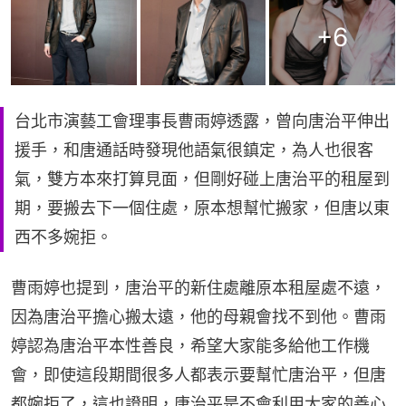
+
6
台北市演藝工會理事長曹雨婷透露，曾向唐治平伸出
援手，和唐通話時發現他語氣很鎮定，為人也很客
氣，雙方本來打算見面，但剛好碰上唐治平的租屋到
期，要搬去下一個住處，原本想幫忙搬家，但唐以東
西不多婉拒。
曹雨婷也提到，唐治平的新住處離原本租屋處不遠，
因為唐治平擔心搬太遠，他的母親會找不到他。曹雨
婷認為唐治平本性善良，希望大家能多給他工作機
會，即使這段期間很多人都表示要幫忙唐治平，但唐
都婉拒了，這也證明，唐治平是不會利用大家的善心