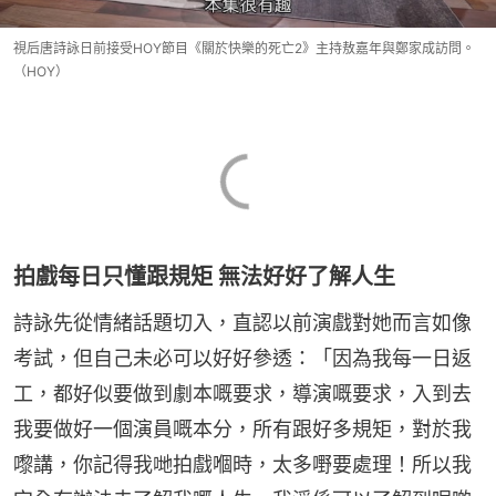
視后唐詩詠日前接受HOY節目《關於快樂的死亡2》主持敖嘉年與鄭家成訪問。
（HOY）
拍戲每日只懂跟規矩 無法好好了解人生
詩詠先從情緒話題切入，直認以前演戲對她而言如像
考試，但自己未必可以好好參透：「因為我每一日返
工，都好似要做到劇本嘅要求，導演嘅要求，入到去
我要做好一個演員嘅本分，所有跟好多規矩，對於我
嚟講，你記得我哋拍戲嗰時，太多嘢要處理！所以我