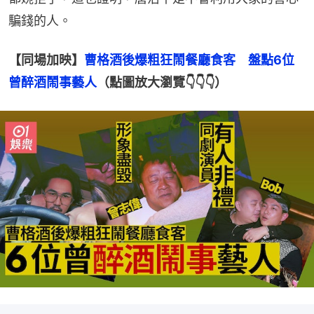
騙錢的人。
【同場加映】
曹格酒後爆粗狂鬧餐廳食客　盤點6位
曾醉酒鬧事藝人
（點圖放大瀏覽👇👇👇）