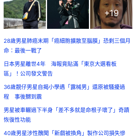
+
19
28歲男星肺癌末期「癌細胞擴散至腦膜」恐剩三個月
命：最後一戰了
日本男星離世4年 海報竟貼滿「東京大選看板
區」！公司發文警告
36歲靚仔男星自揭小學遇「露械男」還原被騷擾過
程 事後嬲到震
男星被車輾過下半身「差不多就是命根子壞了」奇蹟
恢復性功能
40歲男星涉性醜聞「新戲被換角」製作公司損失慘