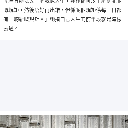
完全冇辦法去了解我嘅人生，我淨係可以了解到呢啲
嘅規矩，然後唔好再出錯，但係呢個規矩係每一日都
有一啲新嘅規矩。」她指自己人生的前半段就是這樣
去過。