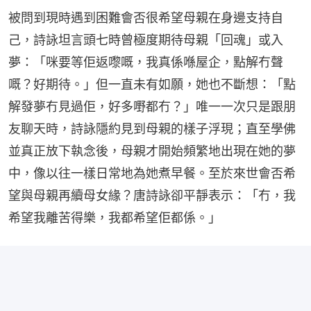
被問到現時遇到困難會否很希望母親在身邊支持自
己，詩詠坦言頭七時曾極度期待母親「回魂」或入
夢：「咪要等佢返嚟嘅，我真係喺屋企，點解冇聲
嘅？好期待。」但一直未有如願，她也不斷想：「點
解發夢冇見過佢，好多嘢都冇？」唯一一次只是跟朋
友聊天時，詩詠隱約見到母親的樣子浮現；直至學佛
並真正放下執念後，母親才開始頻繁地出現在她的夢
中，像以往一樣日常地為她煮早餐。至於來世會否希
望與母親再續母女緣？唐詩詠卻平靜表示：「冇，我
希望我離苦得樂，我都希望佢都係。」