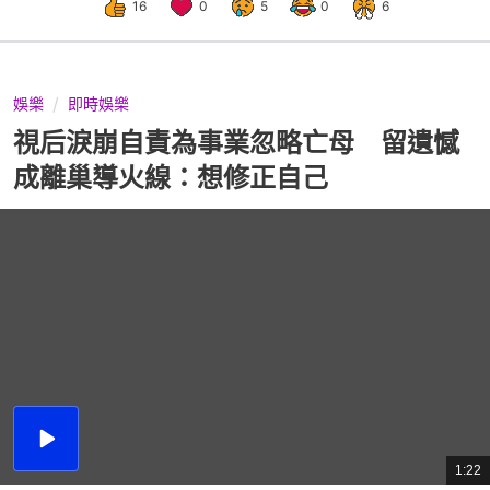
16
0
5
0
6
娛樂
即時娛樂
視后淚崩自責為事業忽略亡母 留遺憾
成離巢導火線：想修正自己
播
放
1:22
總
影
共