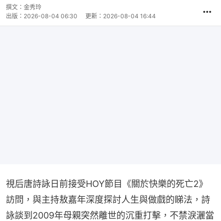
片
時
撰文：
金秀玲
間
出版：
2026-08-04 06:30
更新：
2026-08-04 16:44
視后唐詩詠日前接受HOY節目《關於快樂的死亡2》
訪問，與主持敖嘉年深度探討人生與做戲的睇法，詩
詠談到2009年母親突然離世的沉重打擊，不禁淚灑當