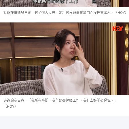
詩詠在事情發生後，有了很大反思，她坦言只顧事業奮鬥而沒理會家人。（HOY）
詩詠淚崩自責：「我所有時間，我全部都俾晒工作，我冇去好關心過佢。」
（HOY）