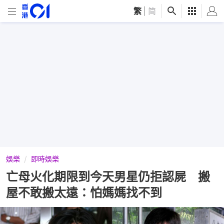
繁
|
简
娛樂
即時娛樂
亡母火化期限到今天男星仍拒認屍 搬
屋不敢搬太遠：怕媽媽找不到