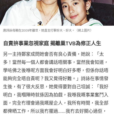
唐詩詠母親在2009年離世，她直言打擊好大、好大。（網上圖片）
自責拚事業忽視家庭 揭離巢TVB為修正人生
另一主持鄭家成問她會否有良心責備，她說：「太
多！當然每一個人都會講話唔關事，當然我會知道，
學咗佛之後喺呢方面我會好明白好多嘢，但係你話唔
能夠完全唔自責呢？我又覺得好難。」詩詠在事情發
生後，有了很大反思，她覺得要對自己坦誠：「我好
明白，我嗰陣時就係因為拍戲，我喺我嘅事業奮鬥入
面，完全冇理會過我嘅屋企人，我所有時間，我全部
都俾晒工作，所以我冇擺過……我冇去好關心過佢，