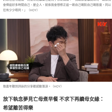
會俾返好多時間自己、屋企人，就係我會想修正返一啲自己嘅對自己嘅態度，同以
往有少少唔同。」（HOY）
敖嘉年聽到詩詠的分享都感動落淚。（HOY）
放下執念夢見亡母煮早餐 不求下再續母女緣：
希望離苦得樂