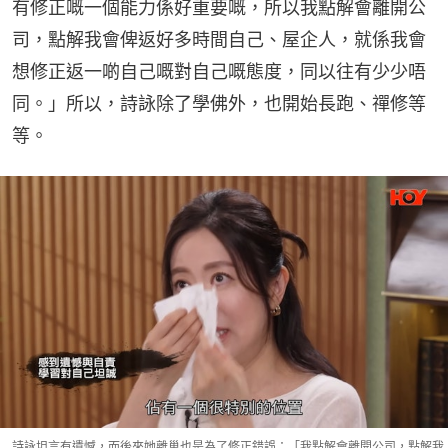
有修正嘅一個能力係好重要嘅，所以我點解會離開公
司，點解我會俾返好多時間自己、屋企人，就係我會
想修正返一啲自己嘅對自己嘅態度，同以往有少少唔
同。」所以，詩詠除了學佛外，也開始長跑、禪修等
等。
詩詠坦言有遺憾，而後來她離巢也是為了修正錯誤：「我點解會離開公司，點解我