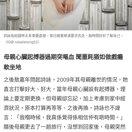
詩詠指拍戲時太多事要處理，每日跟著導演要求去走，無時間好好了解自己。
（IG@ natalietong53）
母親心臟起搏器過期突嘔血 聞噩耗猶如做戲癱
軟坐地
之後敖嘉年問起詩詠，2009年其母親離世的情況，她
直言打擊好大、好大，當年母親心臟設有起搏器，理
論上要定期更換，但母親卻忘記，加上考慮到家中經
濟狀況，原本打算再等等、之後再換，詩詠也不諱
言：「我嗰時候，我真係覺得係相信仲有啲時間。」
隨後母親更去了一趟旅行，沒想到回家後，母親突然