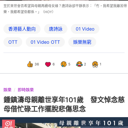
至於來世會否希望與母親再續母女緣？唐詩詠卻平靜表示：「冇，我希望我離苦得
樂，我都希望佢都係。」（HOY）
香港藝人動向
唐詩詠
01 Video
OTT
01‌ ‌Video‌ ‌OTT
娛樂無窮
36
6
5
2
1
娛樂
即時娛樂
鍾鎮濤母親離世享年101歲 發文悼念慈
母借忙碌工作擺脫悲傷思念