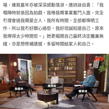
場，連敖嘉年亦被深深感動落淚。唐詩詠自責：「我
嗰陣時就係因為拍戲，我喺我嘅事業奮鬥入面，完全
冇理會過我嘅屋企人，我所有時間，全部都俾晒工
作，所以我冇好關心過佢，我好坦誠知道自己，原來
我俾得太少時間佢。」她更揭開自己最終決定離巢無
綫，亦是想修補遺憾，多留時間給家人和自己。