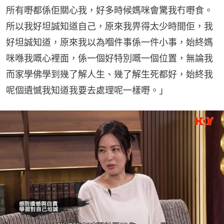
所有嘢都係佢關心我，好多時候媽咪會驚我冇嘢食。
所以我好坦誠知道自己，原來我畀得太少時間佢，我
好坦誠知道，原來我以為嗰件事係一件小事，始終媽
咪喺我嘅心裡面，係一個好特別嘅一個位置，無論我
而家學佛學到幾了解人生、幾了解生死都好，始終我
呢個遺憾我知道我要去處理呢一樣嘢。」