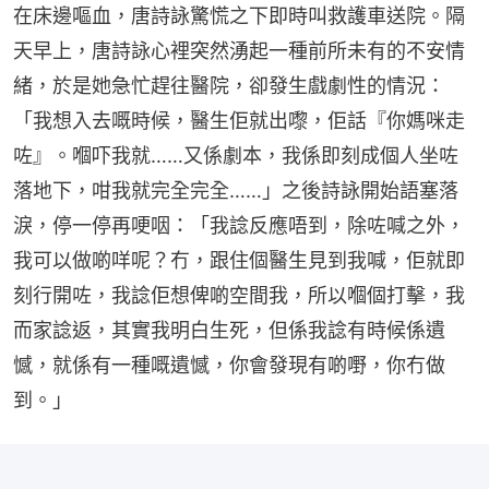
在床邊嘔血，唐詩詠驚慌之下即時叫救護車送院。隔
天早上，唐詩詠心裡突然湧起一種前所未有的不安情
緒，於是她急忙趕往醫院，卻發生戲劇性的情況：
「我想入去嘅時候，醫生佢就出嚟，佢話『你媽咪走
咗』。嗰吓我就……又係劇本，我係即刻成個人坐咗
落地下，咁我就完全完全……」之後詩詠開始語塞落
淚，停一停再哽咽：「我諗反應唔到，除咗喊之外，
我可以做啲咩呢？冇，跟住個醫生見到我喊，佢就即
刻行開咗，我諗佢想俾啲空間我，所以嗰個打擊，我
而家諗返，其實我明白生死，但係我諗有時候係遺
憾，就係有一種嘅遺憾，你會發現有啲嘢，你冇做
到。」