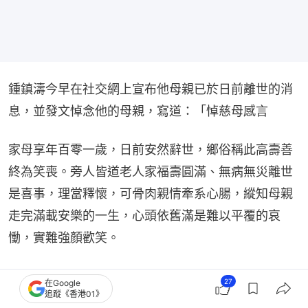
鍾鎮濤今早在社交網上宣布他母親已於日前離世的消
息，並發文悼念他的母親，寫道：「悼慈母感言
家母享年百零一歲，日前安然辭世，鄉俗稱此高壽善
終為笑喪。旁人皆道老人家福壽圓滿、無病無災離世
是喜事，理當釋懷，可骨肉親情牽系心腸，縱知母親
走完滿載安樂的一生，心頭依舊滿是難以平覆的哀
慟，實難強顏歡笑。
27
在Google
追蹤《香港01》