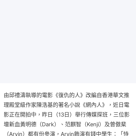
由邱禮濤執導的電影《復仇的人》改編自香港華文推
理殿堂級作家陳浩基的著名小說《網內人》，近日電
影正在開拍中，昨日（13日）舉行傳媒探班，三位影
壇新血黃明德（Dark）、范麒智（Kenji）及曾傲棐
（Arvin）都有份參演，Arvin飾演有錢中學生：「恃