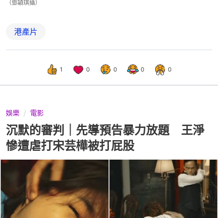
（鄧穎琪攝）
港產片
1
0
0
0
0
娛樂
電影
沉默的審判｜先導預告暴力放題 王淨
慘遭虐打宋芸樺被打屁股