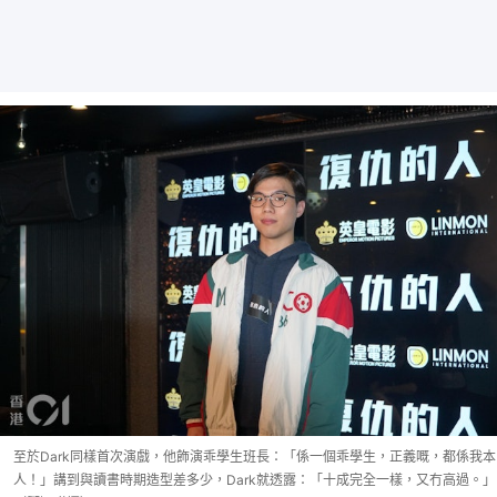
至於Dark同樣首次演戲，他飾演乖學生班長：「係一個乖學生，正義嘅，都係我本
人！」講到與讀書時期造型差多少，Dark就透露：「十成完全一樣，又冇高過。」