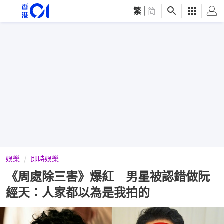
繁
|
简
娛樂
即時娛樂
《周處除三害》爆紅 男星被認錯做阮
經天：人家都以為是我拍的