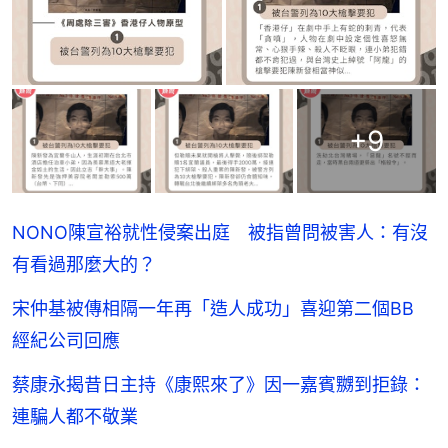
+
9
NONO陳宣裕就性侵案出庭 被指曾問被害人：有沒
有看過那麼大的？
宋仲基被傳相隔一年再「造人成功」喜迎第二個BB
經紀公司回應
蔡康永揭昔日主持《康熙來了》因一嘉賓嬲到拒錄：
連騙人都不敬業