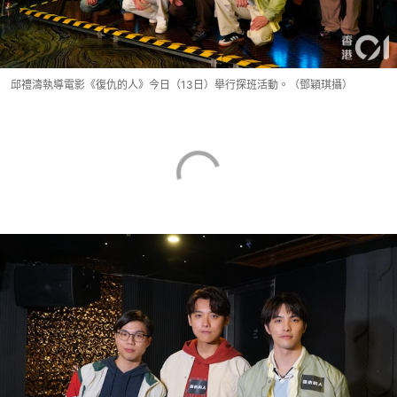
邱禮濤執導電影《復仇的人》今日（13日）舉行探班活動。（鄧穎琪攝）