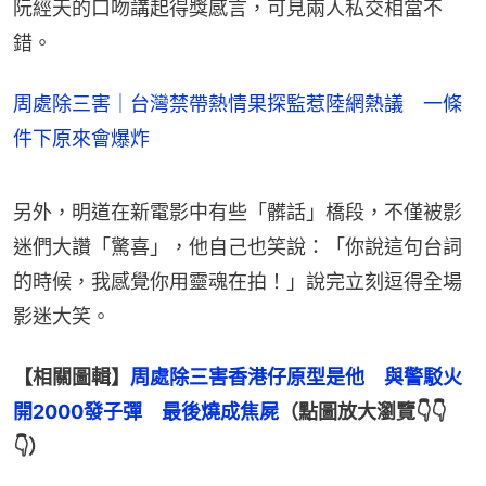
阮經天的口吻講起得獎感言，可見兩人私交相當不
錯。
周處除三害｜台灣禁帶熱情果探監惹陸網熱議 一條
件下原來會爆炸
另外，明道在新電影中有些「髒話」橋段，不僅被影
迷們大讚「驚喜」，他自己也笑說：「你說這句台詞
的時候，我感覺你用靈魂在拍！」說完立刻逗得全場
影迷大笑。
【相關圖輯】
周處除三害香港仔原型是他　與警駁火
開2000發子彈　最後燒成焦屍
（點圖放大瀏覽👇👇
👇）