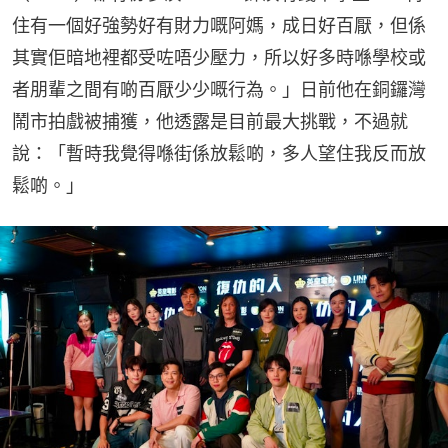
住有一個好強勢好有財力嘅阿媽，成日好百厭，但係
其實佢暗地裡都受咗唔少壓力，所以好多時喺學校或
者朋輩之間有啲百厭少少嘅行為。」日前他在銅鑼灣
鬧市拍戲被捕獲，他透露是目前最大挑戰，不過就
說：「暫時我覺得喺街係放鬆啲，多人望住我反而放
鬆啲。」