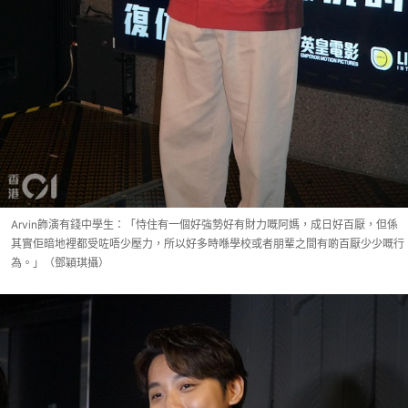
Arvin飾演有錢中學生：「恃住有一個好強勢好有財力嘅阿媽，成日好百厭，但係
其實佢暗地裡都受咗唔少壓力，所以好多時喺學校或者朋輩之間有啲百厭少少嘅行
為。」（鄧穎琪攝）