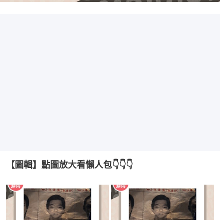
【圖輯】點圖放大看懶人包👇👇👇