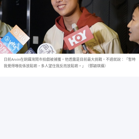
日前Arvin在銅鑼灣鬧市拍戲被捕獲，他透露是目前最大挑戰，不過就說：「暫時
我覺得喺街係放鬆啲，多人望住我反而放鬆啲。」（鄧穎琪攝）