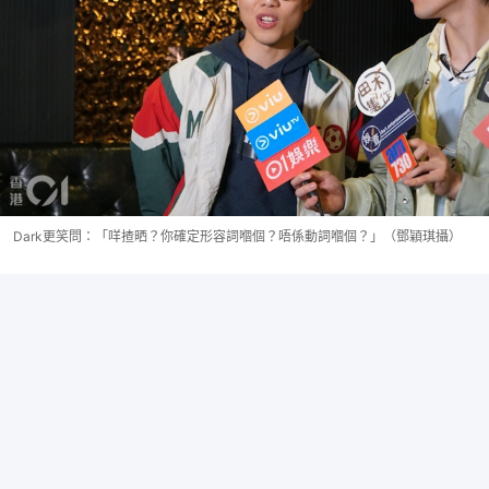
Dark更笑問：「咩揸晒？你確定形容詞嗰個？唔係動詞嗰個？」（鄧穎琪攝）