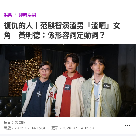
娛樂
即時娛樂
復仇的人｜范麒智演渣男「渣晒」女
角 黃明德：係形容詞定動詞？
撰文：
鄧穎琪
出版：
2026-07-14 16:30
更新：
2026-07-14 16:30