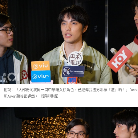
他說：「大部份同我同一間中學嘅女仔角色，已經俾我渣男咁樣『渣』晒！」Dark
和Arvin聽後都譁然。（鄧穎琪攝）