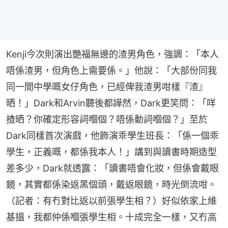
Kenji今次則演出艷福無邊的渣男角色，強調：「本人
唔係渣男，但角色上需要係。」他說：「大部份同我
同一間中學嘅女仔角色，已經俾我渣男咁樣『渣』
晒！」Dark和Arvin聽後都譁然，Dark更笑問：「咩
揸晒？你確定形容詞嗰個？唔係動詞嗰個？」至於
Dark同樣首次演戲，他飾演乖學生班長：「係一個乖
學生，正義嘅，都係我本人！」講到與讀書時期造型
差多少，Dark就透露：「讀書唔會化妝，但係會戴眼
鏡，其實都係染返黑個頭，戴返眼鏡，時光倒流咁。
（記者：有冇對比返以前張學生相？）好似依家上維
基搵，我都仲係嗰張學生相。十成完全一樣，又冇高