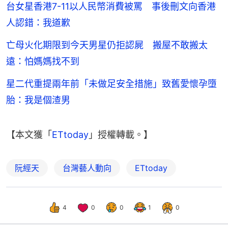
台女星香港7-11以人民幣消費被罵 事後刪文向香港
人認錯：我道歉
亡母火化期限到今天男星仍拒認屍 搬屋不敢搬太
遠：怕媽媽找不到
星二代重提兩年前「未做足安全措施」致舊愛懷孕墮
胎：我是個渣男
【本文獲「
ETtoday
」授權轉載。】
阮經天
台灣藝人動向
ETtoday
4
0
0
1
0