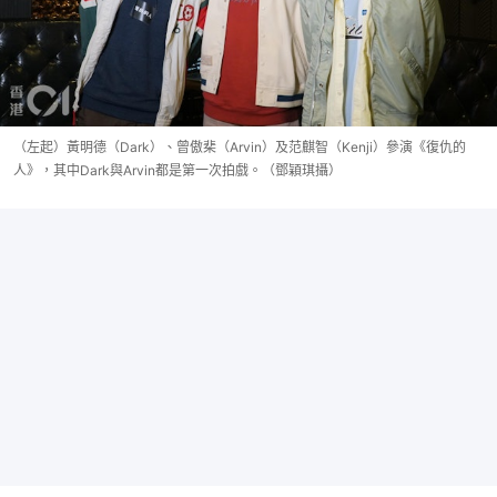
（左起）黃明德（Dark）、曾傲棐（Arvin）及范麒智（Kenji）參演《復仇的
人》，其中Dark與Arvin都是第一次拍戲。（鄧穎琪攝）