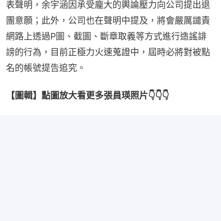
表聲明，余宇涵因承受龐大的輿論壓力向公司提出退
團意願；此外，公司也在聲明中提及，將會嚴厲譴責
網路上透過P圖、截圖、斷章取義等方式進行造謠誹
謗的行為，目前正極力火速蒐證中，屆時必將對被點
名的帳號提告追究。
【圖輯】點圖放大看更多張員瑛照片👇👇👇