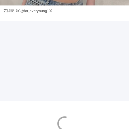
張員瑛（IG@for_everyoung10）