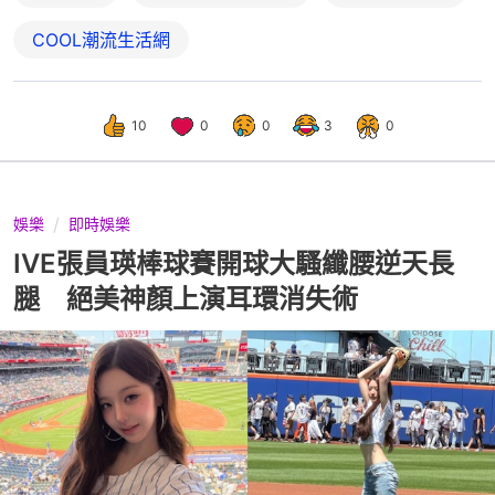
COOL潮流生活網
10
0
0
3
0
娛樂
即時娛樂
IVE張員瑛棒球賽開球大騷纖腰逆天長
腿 絕美神顏上演耳環消失術