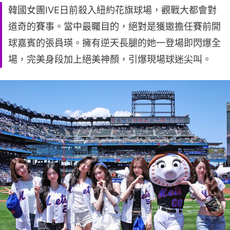
韓國女團IVE日前殺入紐約花旗球場，觀戰大都會對
道奇的賽事。當中最矚目的，絕對是獲邀擔任賽前開
球嘉賓的張員瑛。擁有逆天長腿的她一登場即閃爆全
場，完美身段加上絕美神顏，引爆現場球迷尖叫。