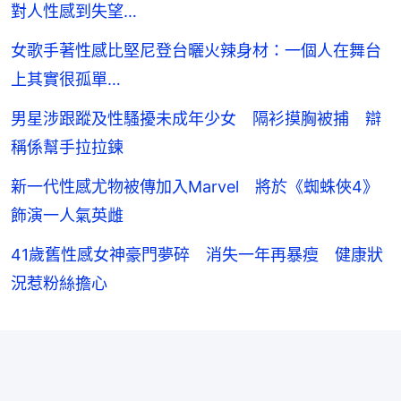
對人性感到失望…
女歌手著性感比堅尼登台曬火辣身材：一個人在舞台
上其實很孤單…
男星涉跟蹤及性騷擾未成年少女 隔衫摸胸被捕 辯
稱係幫手拉拉鍊
新一代性感尤物被傳加入Marvel 將於《蜘蛛俠4》
飾演一人氣英雌
41歲舊性感女神豪門夢碎 消失一年再暴瘦 健康狀
況惹粉絲擔心