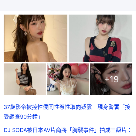
+
19
37歲影帝被控性侵同性惹性取向疑雲 現身警署「接
受調查90分鐘」
DJ SODA被日本AV片商將「胸襲事件」拍成三級片：