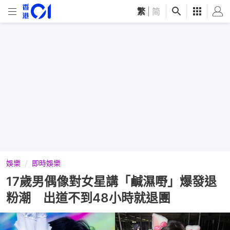
繁
|
简
娛樂
即時娛樂
17歲男偶像對女星講「鹹濕嘢」爆發退
粉潮 出道不到48小時就退團