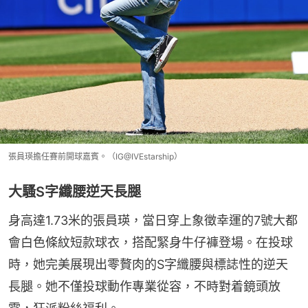
張員瑛擔任賽前開球嘉賓。（IG@IVEstarship）
大騷S字纖腰逆天長腿
身高達1.73米的張員瑛，當日穿上象徵幸運的7號大都
會白色條紋短款球衣，搭配緊身牛仔褲登場。在投球
時，她完美展現出零贅肉的S字纖腰與標誌性的逆天
長腿。她不僅投球動作專業從容，不時對着鏡頭放