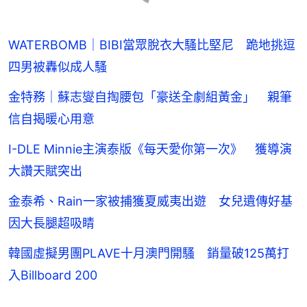
WATERBOMB｜BIBI當眾脫衣大騷比堅尼 跪地挑逗
四男被轟似成人騷
金特務｜蘇志燮自掏腰包「豪送全劇組黃金」 親筆
信自揭暖心用意
I-DLE Minnie主演泰版《每天愛你第一次》 獲導演
大讚天賦突出
金泰希、Rain一家被捕獲夏威夷出遊 女兒遺傳好基
因大長腿超吸睛
韓國虛擬男團PLAVE十月澳門開騷 銷量破125萬打
入Billboard 200