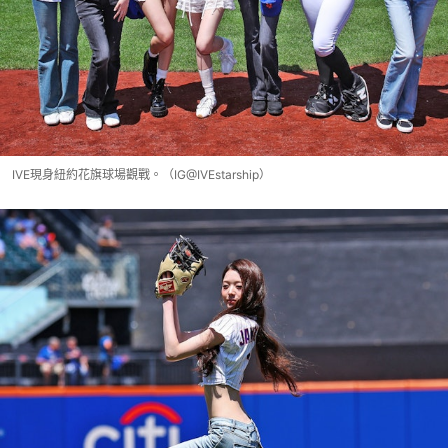
IVE現身紐約花旗球場觀戰。（IG@IVEstarship）