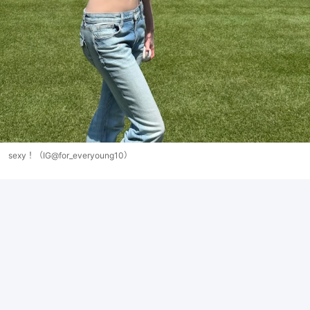
sexy！（IG@for_everyoung10）