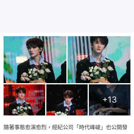
+
13
隨著事態愈演愈烈，經紀公司「時代峰峻」也公開發