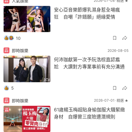
人氣娛樂
2026-07-08
精選 ★
安心亞音樂節爆乳濕身惹全場瘋
狂 自嘲「許錯願」絕緣愛情
10
即時娛樂
2026-08-05
何沛珈獻第一次予阮浩棕直認尷
尬 大讚對方專業事前有充分溝通
5
即時娛樂
2026-07-01
精選 ★
61歲楊玉梅超貼身瑜伽服大騷緊緻
身材 自爆曾三度險遭潛規則