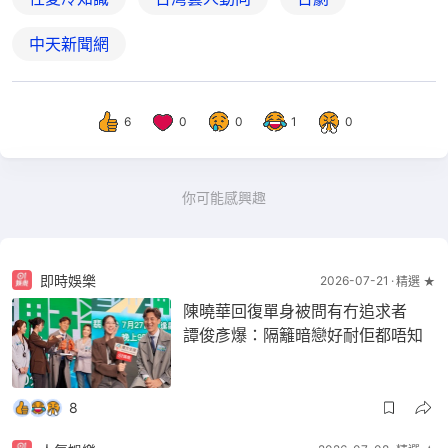
中天新聞網
6
0
0
1
0
你可能感興趣
即時娛樂
2026-07-21
精選 ★
陳曉華回復單身被問有冇追求者
譚俊彥爆：隔籬暗戀好耐佢都唔知
8