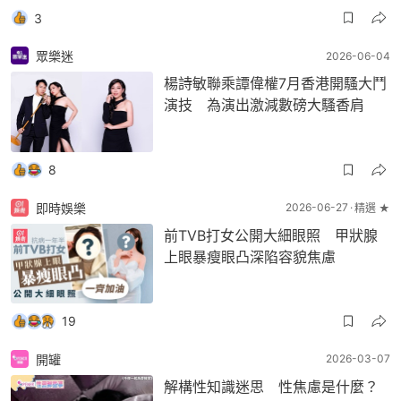
3
眾樂迷
2026-06-04
楊詩敏聯乘譚偉權7月香港開騷大鬥
演技 為演出激減數磅大騷香肩
8
即時娛樂
2026-06-27
精選 ★
前TVB打女公開大細眼照 甲狀腺
上眼暴瘦眼凸深陷容貌焦慮
19
開罐
2026-03-07
解構性知識迷思 性焦慮是什麼？