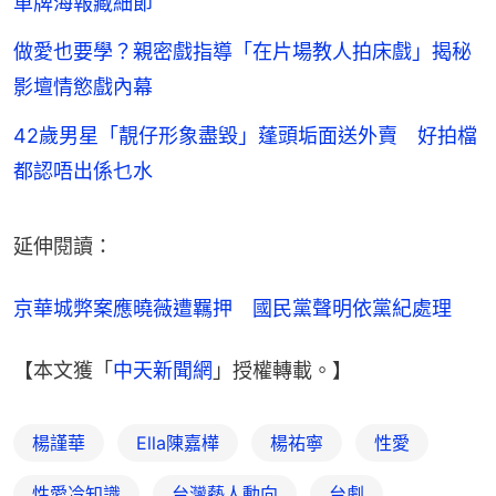
車牌海報藏細節
做愛也要學？親密戲指導「在片場教人拍床戲」揭秘
影壇情慾戲內幕
42歲男星「靚仔形象盡毀」蓬頭垢面送外賣 好拍檔
都認唔出係乜水
延伸閱讀：
京華城弊案應曉薇遭羈押　國民黨聲明依黨紀處理
【本文獲「
中天新聞網
」授權轉載。】
楊謹華
Ella陳嘉樺
楊祐寧
性愛
性愛冷知識
台灣藝人動向
台劇