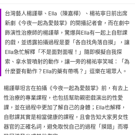
台灣藝人楊謹華、Ella（陳嘉樺）、楊祐寧日前出席
新劇《今夜一起為愛鼓掌》的開播記者會，而在劇中
飾演性治療師的楊謹華，驚爆與Ella有一起上自慰課
的戲，並透露拍攝過程是要「各自找角落自摸」，讓
Ella急忙解釋「不是面對面喔！」隨即模擬自我探
索、拿水管噴射的動作，讓一旁的楊祐寧笑喊：「為
什麼要有動作？Ella的藥有帶嗎？」逗樂在場眾人。
楊謹華坦言在拍攝《今夜一起為愛鼓掌》前，有去上
性治療的專業課程，也包括幫助親密戲演出的性愛
課，並在過程中更加了解自己的身體；Ella也解釋，
自慰課其實是相當健康的課程，且會告知大家男女性
器官的正確名詞，避免取悅自己的過程「摸錯」而導