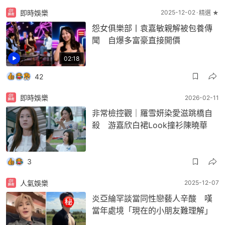
即時娛樂
2025-12-02
精選 ★
怨女俱樂部丨袁嘉敏親解被包養傳
聞 自爆多富豪直接開價
02:18
42
即時娛樂
2026-02-11
非常檢控觀｜羅雪妍染愛滋跳橋自
殺 游嘉欣白裙Look撞衫陳曉華
3
人氣娛樂
2025-12-07
炎亞綸罕談當同性戀藝人辛酸 嘆
當年處境「現在的小朋友難理解」