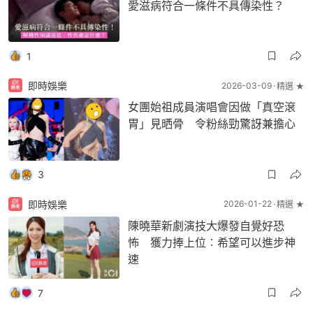
愛滋病符合一條件不具傳染性？
1
即時娛樂
2026-03-09
精選 ★
女團始祖成員演唱會因做「真空滾
胃」見晒骨 令粉絲勁驚訝兼擔心
3
即時娛樂
2026-01-22
精選 ★
陳曉華新劇演技大爆發自覺好恐
怖 獲力捧上位︰希望可以進步神
速
7