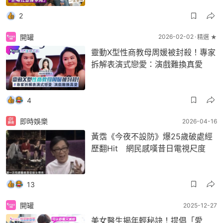
2
開罐
2026-02-02
精選 ★
靈動X型性商教母周媛被封殺！專家
拆解表演式戀愛：演戲難換真愛
4
即時娛樂
2026-04-16
黃霑《今夜不設防》爆25歲破處經
歷翻Hit 網民感嘆昔日電視尺度
13
開罐
2025-12-27
美女醫生揭年輕秘訣！提倡「愛