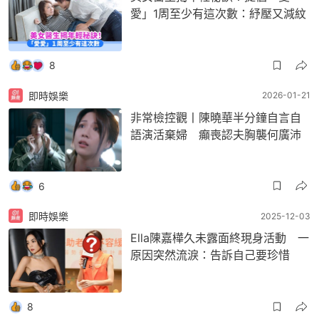
愛」1周至少有這次數：紓壓又減紋
8
即時娛樂
2026-01-21
非常檢控觀丨陳曉華半分鐘自言自
語演活棄婦 癲喪認夫胸襲何廣沛
6
即時娛樂
2025-12-03
Ella陳嘉樺久未露面終現身活動 一
原因突然流淚：告訴自己要珍惜
8