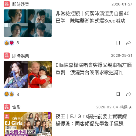
即時娛樂
2026-01-27
非常檢控觀｜何廣沛演渣男自摑40
巴掌 陳曉華漸進式爆Seed喊功
8
即時娛樂
2026-05-31
Ella陳嘉樺演唱會突爆父親車禍左腦
重創 淚灑舞台哽咽求歌迷幫忙
8
電影
2026-02-04
精選 ★
夜王｜EJ Girls開拍前要上實戰課
楊偲泳︰同客傾偈先學隻手擺邊