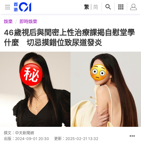
繁
|
简
娛樂
即時娛樂
46歲視后與閏密上性治療課揭自慰堂學
什麼 切忌摸錯位致尿道發炎
撰文：
中天新聞網
出版：
2024-09-01 20:30
更新：
2025-02-21 13:32