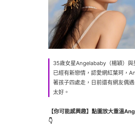
35歲女星Angelababy（楊
已經有新戀情，認愛網紅葉珂，Ang
著孩子四處走，日前還有網友偶遇母子
太好。
【你可能感興趣】點圖放大重溫Angel
👇