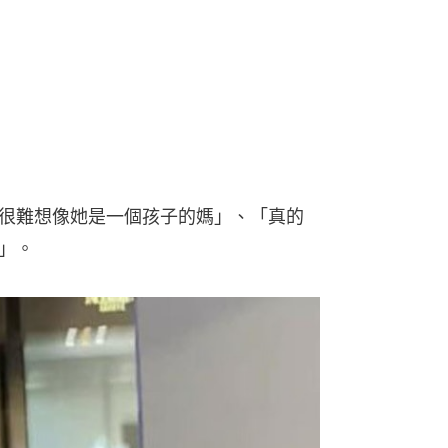
很難想像她是一個孩子的媽」、「真的
」。