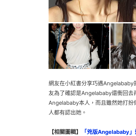
網友在小紅書分享巧遇Angelaba
友為了確認是Angelababy還衝
Angelababy本人，而且雖然她
人都有認出她。
【相關圖輯】
「兇版Angelabab