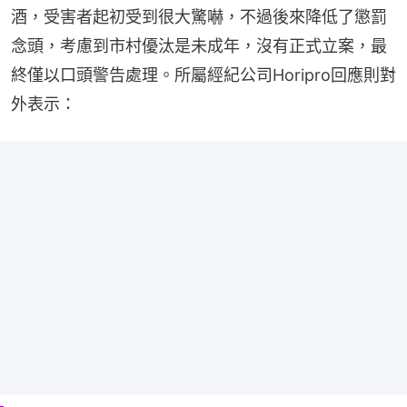
酒，受害者起初受到很大驚嚇，不過後來降低了懲罰
念頭，考慮到市村優汰是未成年，沒有正式立案，最
終僅以口頭警告處理。所屬經紀公司Horipro回應則對
外表示：