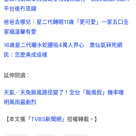
平台後冇底線
爸爸去哪兒｜星二代轉眼11歲「更可愛」一家五口全
家福溫馨有愛
16歲星二代曬水蛇腰吸4萬人畀心 靠仙氣冧死網
民：怎麼美成這樣
延伸閱讀：
天氣／天兔颱風路徑變了！全台「颱風假」機率曝　
明風雨最劇烈
【本文獲「
TVBS新聞網
」授權轉載。】