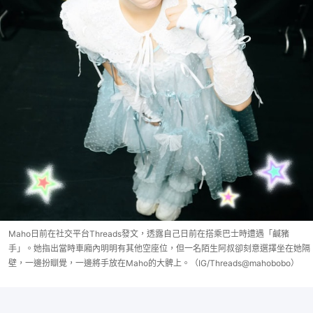
Maho日前在社交平台Threads發文，透露自己日前在搭乘巴士時遭遇「鹹豬
手」。她指出當時車廂內明明有其他空座位，但一名陌生阿叔卻刻意選擇坐在她隔
壁，一邊扮瞓覺，一邊將手放在Maho的大髀上。（IG/Threads@mahobobo）