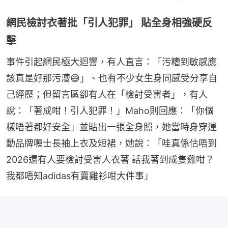
網民檢討衣著批「引人犯罪」 貼全身相強硬反
擊
事件引起網民極大迴響，有人直言：「污糟到敏感應
該真是好那污漕😅」、也有不少女生身同感受分享自
己經歷；但留言區卻有人在「檢討受害者」，有人
說：「著成咁！引人犯罪！」Maho則回應：「你個
樣唔著都好安全」並貼出一張全身照，她當時身穿運
動品牌喱士長袖上衣及短裙，她說：「哇真係估唔到
2026還有人要檢討受害人衣著 話我著到成隻雞咁？
我都唔知adidas有賣雞衫咁大件事」