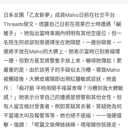
日系女團「乙女新夢」成員Maho日前在社交平台
Threads發文，透露自己日前在搭乘巴士時遭遇「鹹
豬手」。她指出當時車廂內明明有其他空座位，但一
名陌生阿叔卻刻意選擇坐在她隔壁，一邊扮瞓覺，一
邊將手放在Maho的大髀上，她表示當時已刻意縮埋
一邊，但對方甚至將整隻手放上來，嚇得她彈起！更
嚴重的是，由於該男子的手疑似太污糟，導致Maho
被觸碰後，大髀皮膚隨即出現紅腫敏感症狀，她直
斥：「痴孖筋 平時用開手𢲡屎食㗎？污糟到我大髀敏
感！」她表示分享自己的遭遇是想警剔其他女性，但
有人留言檢討受害者，例如質疑其衣著、質疑她為何
不當場大叫及報警等等，她也絕不退縮，一一強硬還
擊，強調：「呢篇文係俾姊妹睇，唔啱睇你就碌走，