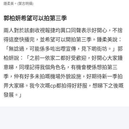
鍾柔美。(葉志明攝)
郭柏妍希望可以拍第三季
兩人對於該劇收視報捷均異口同聲表示好開心，不捨
得這麼快播完，並希望可以開拍第三季。鍾柔美說：
「無諗過，可能係多咗出嚟宣傳，見下啲街坊。」郭
柏妍說：「之前一依家二都好受歡迎，好開心大家鍾
意睇，同埋記得我個角色名，有機會梗係想拍第三
季，仲有好多未拍嘅機場外貌設施，好期待新一季拍
畀大家睇。我今次嘅cp都拍得好舒服，想睇下之後嘅
發展。」