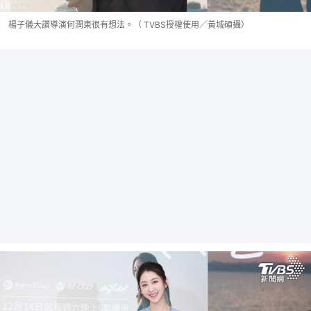
楊子儀大讚導演何潤東很有想法。（ TVBS授權使用／黃城碩攝）