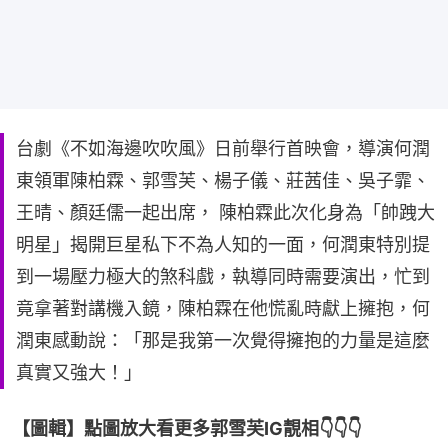
台劇《不如海邊吹吹風》日前舉行首映會，導演何潤
東領軍陳柏霖、郭雪芙、楊子儀、莊茜佳、吳子霏、
王晴、顏廷儒一起出席， 陳柏霖此次化身為「帥跩大
明星」揭開巨星私下不為人知的一面，何潤東特別提
到一場壓力極大的煞科戲，執導同時需要演出，忙到
竟拿著對講機入鏡，陳柏霖在他慌亂時獻上擁抱，何
潤東感動說：「那是我第一次覺得擁抱的力量是這麼
真實又強大！」
【圖輯】點圖放大看更多郭雪芙IG靚相👇👇👇