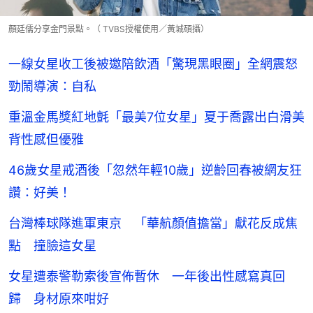
顏廷儒分享金門景點。（ TVBS授權使用／黃城碩攝）
一線女星收工後被邀陪飲酒「驚現黑眼圈」全網震怒
勁鬧導演：自私
重溫金馬獎紅地氈「最美7位女星」夏于喬露出白滑美
背性感但優雅
46歲女星戒酒後「忽然年輕10歲」逆齡回春被網友狂
讚：好美！
台灣棒球隊進軍東京 「華航顏值擔當」獻花反成焦
點 撞臉這女星
女星遭泰警勒索後宣佈暫休 一年後出性感寫真回
歸 身材原來咁好