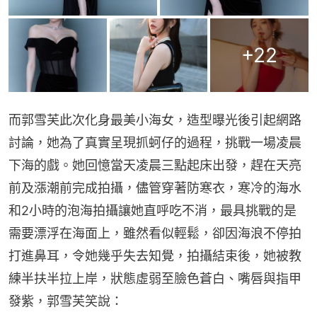
+
22
而郭雪芙此次化身最美小海女，造型曝光後引起網路
討論，她為了真實呈現抓蚵仔的過程，挑戰一場凌晨
下海的戲。她回憶當天凌晨三點起床出發，趕在天亮
前及漲潮前完成拍攝，儘管穿著防寒衣，寒冷的海水
和2小時的泡海拍攝讓她直呼吃不消，最具挑戰的是
需要漂浮在海面上，雖然看似輕鬆，卻因海浪不停拍
打進鼻耳，令她幾乎失去知覺，拍攝結束後，她被教
練半扶半拉上岸，狀態虛弱至臉色蒼白、嘴唇與指甲
發紫，郭雪芙笑說：