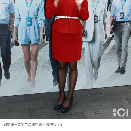
郭柏妍已是第二次扮空姐。(葉志明攝)