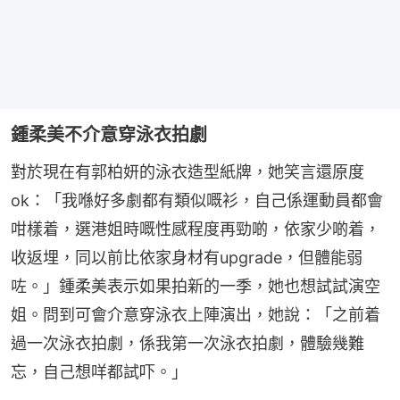
鍾柔美不介意穿泳衣拍劇
對於現在有郭柏妍的泳衣造型紙牌，她笑言還原度
ok：「我喺好多劇都有類似嘅衫，自己係運動員都會
咁樣着，選港姐時嘅性感程度再勁啲，依家少啲着，
收返埋，同以前比依家身材有upgrade，但體能弱
咗。」鍾柔美表示如果拍新的一季，她也想試試演空
姐。問到可會介意穿泳衣上陣演出，她說：「之前着
過一次泳衣拍劇，係我第一次泳衣拍劇，體驗幾難
忘，自己想咩都試吓。」