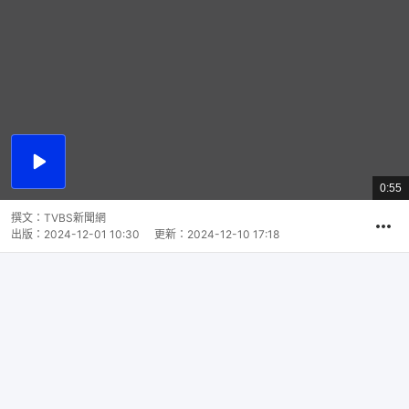
播
放
0:55
總
影
共
片
時
撰文：
TVBS新聞網
間
出版：
2024-12-01 10:30
更新：
2024-12-10 17:18