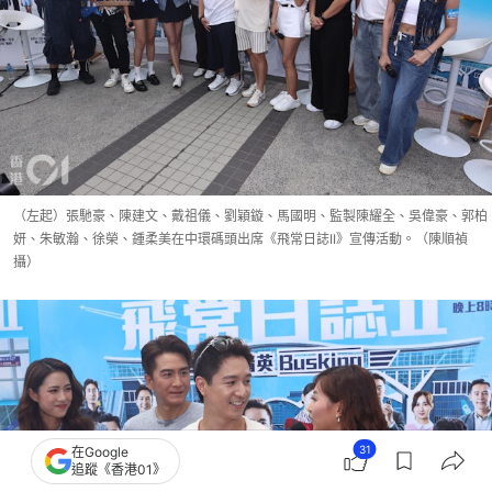
（左起）張馳豪、陳建文、戴祖儀、劉穎鏇、馬國明、監製陳耀全、吳偉豪、郭柏
妍、朱敏瀚、徐榮、鍾柔美在中環碼頭出席《飛常日誌II》宣傳活動。（陳順禎
攝）
31
在Google
追蹤《香港01》