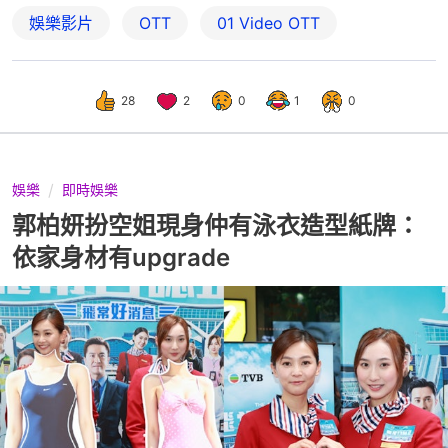
娛樂影片
OTT
01‌ ‌Video‌ ‌OTT
28
2
0
1
0
娛樂
即時娛樂
郭柏妍扮空姐現身仲有泳衣造型紙牌：
依家身材有upgrade