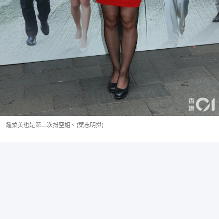
鍾柔美也是第二次扮空姐。(葉志明攝)