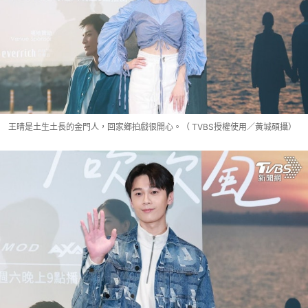
王晴是土生土長的金門人，回家鄉拍戲很開心。（ TVBS授權使用／黃城碩攝）