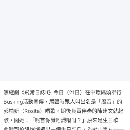
無綫劇《飛常日誌II》今日（21日）在中環碼頭舉行
Busking活動宣傳，尾聲時眾人叫出名是「魔音」的
郭柏妍（Rosita）唱歌，期後負責伴奏的陳建文就起
歌，問她：「呢首你識唔識唱呀？」原來是生日歌！
此時郭柏妍悄悄捧出一個生日蛋糕，為戲中男友——