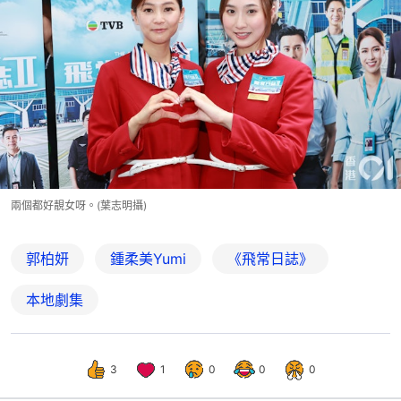
兩個都好靚女呀。(葉志明攝)
郭柏妍
鍾柔美Yumi
《飛常日誌》
本地劇集
3
1
0
0
0