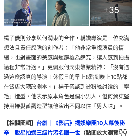
+
35
楊子儀則分享與何潤東的合作，稱讚導演是一位充滿
想法且責任感強的創作者：「他非常重視演員的情
緒，也對畫面的美感與運鏡極為講究，讓人感到拍攝
過程非常舒適。」更佩服何潤東敬業精神：「沒有遇
過這麼認真的導演！休假日的早上8點到晚上10點都
在飯店大廳改劇本。」楊子儀談到被粉絲討論的「攣
毛」造型，他表示原本角色是個小男人，但何潤東堅
持用捲髮蓄鬍造型讓他演出不同以往「男人味」。
【相關圖輯】
台劇｜《影后》揭娛樂圈10大幕後秘
辛　脫星拍過三級片污名跟一世
（點圖放大瀏覽👇👇