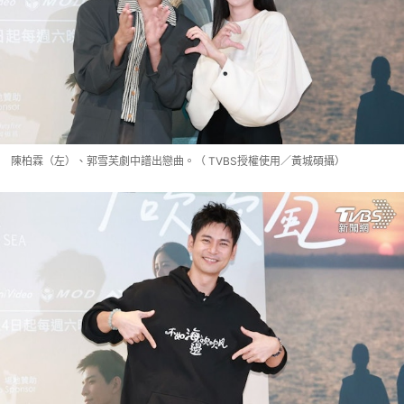
陳柏霖（左）、郭雪芙劇中譜出戀曲。（ TVBS授權使用／黃城碩攝）