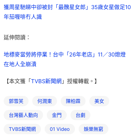
獲周星馳睇中卻被封「最醜星女郎」35歲女星做足10
年茄喱啡冇人識
延伸閱讀：
地標麥當勞將停業！台中「26年老店」11／30熄燈　
在地人全崩潰
【本文獲「
TVBS新聞網
」授權轉載。】
郭雪芙
何潤東
陳柏霖
美女
台灣藝人動向
金門
台劇
TVBS新聞網
01 Video
娛樂無窮