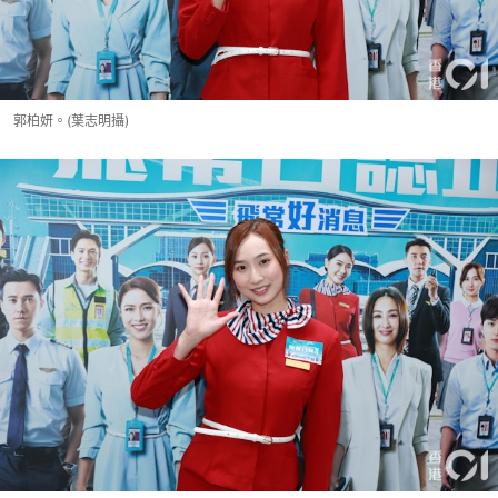
郭柏妍。(葉志明攝)