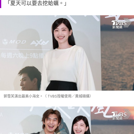
「夏天可以要去挖蛤蠣。」
郭雪芙演出最美小海女。（ TVBS授權使用／黃城碩攝）