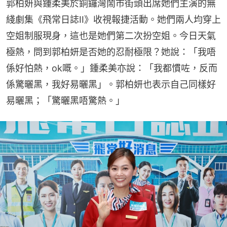
郭柏妍與鍾柔美於銅鑼灣鬧市街頭出席她們主演的無
綫劇集《飛常日誌II》收視報捷活動。她們兩人均穿上
空姐制服現身，這也是她們第二次扮空姐。今日天氣
極熱，問到郭柏妍是否她的忍耐極限？她說：「我唔
係好怕熱，ok嘅。」鍾柔美亦說：「我都慣咗，反而
係驚曬黑，我好易曬黑」。郭柏妍也表示自己同樣好
易曬黑；「驚曬黑唔驚熱。」